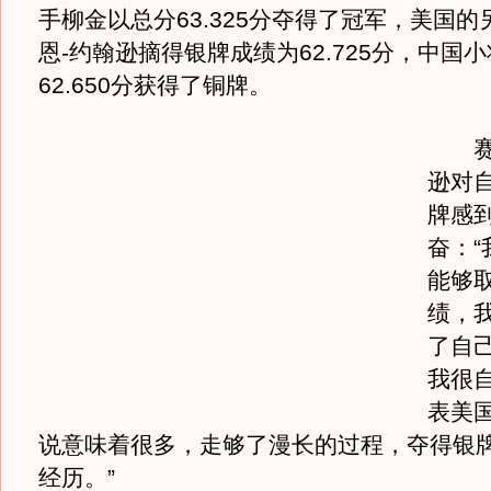
手柳金以总分63.325分夺得了冠军，美国
恩-约翰逊摘得银牌成绩为62.725分，中国
62.650分获得了铜牌。
赛后
逊对
牌感
奋：“
能够
绩，
了自
我很
表美
说意味着很多，走够了漫长的过程，夺得银
经历。”