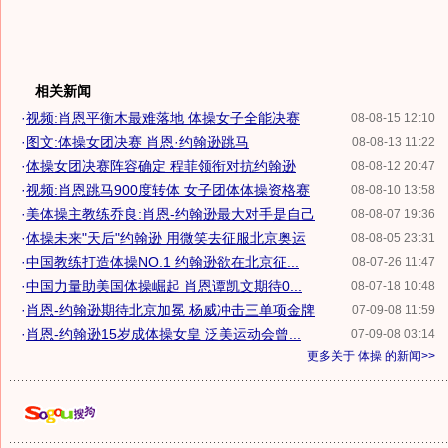
相关新闻
·
视频:肖恩平衡木最难落地 体操女子全能决赛
08-08-15 12:10
·
图文:体操女团决赛 肖恩·约翰逊跳马
08-08-13 11:22
·
体操女团决赛阵容确定 程菲领衔对抗约翰逊
08-08-12 20:47
·
视频:肖恩跳马900度转体 女子团体体操资格赛
08-08-10 13:58
·
美体操主教练乔良:肖恩-约翰逊最大对手是自己
08-08-07 19:36
·
体操未来"天后"约翰逊 用微笑去征服北京奥运
08-08-05 23:31
·
中国教练打造体操NO.1 约翰逊欲在北京征...
08-07-26 11:47
·
中国力量助美国体操崛起 肖恩谭凯文期待0...
08-07-18 10:48
·
肖恩-约翰逊期待北京加冕 杨威冲击三单项金牌
07-09-08 11:59
·
肖恩-约翰逊15岁成体操女皇 泛美运动会曾...
07-09-08 03:14
更多关于
体操
的新闻>>