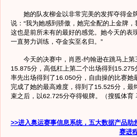
她的队友柳金以非常完美的发挥夺得金牌
说：“我为她感到骄傲，她完全配的上金牌，
这也是前所未有的最好的感觉。她今天的表
一直努力训练，夺金实至名归。”
今天的决赛中，肖恩-约翰逊在跳马上第
15.875分，高低杠上第二个出场得到15.27
率先出场得到了16.050分，自由操的比赛
完成了她的最高难度，得到了15.525分，
束之后，以62.725分夺得银牌。（搜狐体育
>>进入奥运赛事信息系统，五大数据产品助
赛进