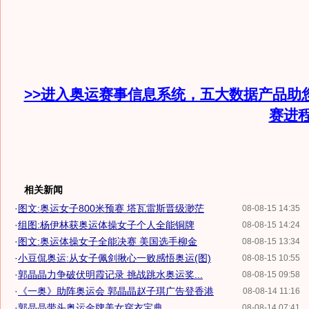
>>进入奥运赛事信息系统，五大数据产品助
赛进
相关新闻
·
图文:奥运女子800米预赛 塔瓦雷斯晋级渺茫
08-08-15 14:35
·
组图:杨伊林获奥运体操女子个人全能铜牌
08-08-15 14:24
·
图文:奥运体操女子全能决赛 美国选手柳金
08-08-15 13:34
·
小豆侃奥运:从女子佩剑揪心一败感悟奥运(图)
08-08-15 10:55
·
郭晶晶力争破伏明霞记录 挑战跳水奥运奖...
08-08-15 09:58
·
《一奥》助阵奥运会 郭晶晶赵子琪广告登香港
08-08-14 11:16
·
郭晶晶带头奥运金牌美女穿衣宝典
08-08-14 07:41