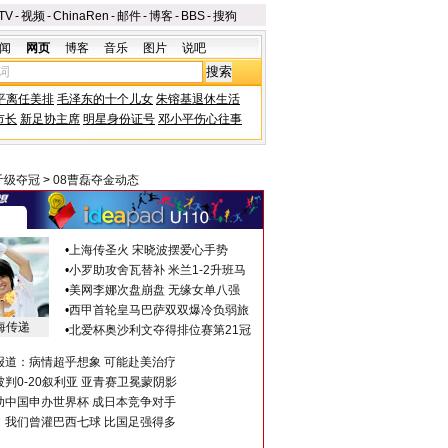
TV
-
视频
-
ChinaRen
-
邮件
-
博客
-
BBS
-
搜狗
闻
网页
博客
音乐
图片
说吧
平离任美排
毛泽东的十个儿女
朱镕基退休生活
市长
新足协主席
明星身份证号
邓小平伤心往事
斤级夺冠
>
08曹磊夺金动态
•
上海传圣火 宋晓波摆爱心手势
•
小罗助攻舍瓦替补 米兰1-2升班马
•
美网李娜次盘崩盘 无缘女单八强
•
西甲首轮皇马巴萨双双爆冷负弱旅
海传递
•
北爱杯奥沙利文夺得排位赛第21冠
报道：病情超乎想象 可能赴美治疗
判0-20叙利亚 亚青赛卫冕蒙阴影
助中国申办世界杯 成日本竞争对手
：我们曾灌巴西七球 比国足强得多