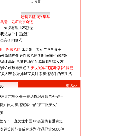
恶搞男篮海报集萃
看奥运—见证北京奇迹
人，你没有理由不骄傲
：我想做个中国媳妇
谋出卖了闭幕式！
第一性感尤物
泳坛第一美女与飞鱼分手
场外激情秀化身性感尤物
刘翔应该和她结婚
现场比基尼
男篮现场拍到易建联绯闻女友
娃步入政坛靠美色？
美女冠军何雯娜QQ私聊照
宝贝大赛
沙滩排球宝贝训练
奥运选手的夜生活
10
更多>>
29届北京奥运会竞赛场馆纪念邮票今发行
花如佳人 奥运冠军中的“第二眼美女”
历
兰奇：一直关注中国 08奥运将名垂青史
8奥运笑脸征集反响热烈 作品已近5000件