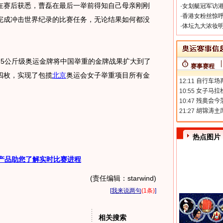
在赛后获悉，曹磊在最后一举前得知自己母亲刚刚
·
女划艇冠军访港
·
香港女粉丝惊呼
完成冲击世界纪录的比赛任务，无论结果如何都没
·
体坛九大浓妆明
公斤级奥运金牌将中国举重的金牌战果扩大到了
赛事赛程
四枚，实现了包揽
北京
奥运会女子举重项目所有金
热点图片
产品助您了解实时比赛进程
(责任编辑：starwind)
[
我来说两句
(1条)
]
相关搜索