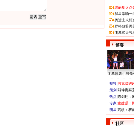
绚丽烟火点
群星唱响一
奥运主火炬
罗格致辞再
闭幕式天气
博客
闭幕盛典小贝亮
视频|
贝克汉姆改
策划|
熙坤贵宾
热点|
陈剑翔：
专家|
童建强：
明星|
高敏：赛
社区