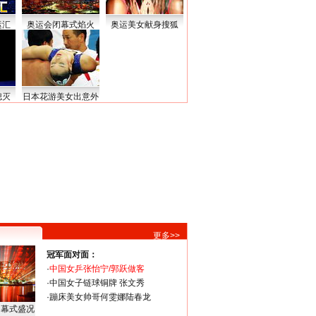
运汇
奥运会闭幕式焰火
奥运美女献身搜狐
熄灭
日本花游美女出意外
更多>>
冠军面对面：
·
中国女乒张怡宁/郭跃做客
·
中国女子链球铜牌 张文秀
·
蹦床美女帅哥何雯娜陆春龙
闭幕式盛况