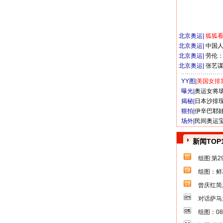
北京奥运
|
狐狐
北京奥运
|
中国
北京奥运
|
劳伦
北京奥运
|
张艺
YY图|
美国女排
曝光|
奥运女将
揭秘|
日本沙排
狠拍|
伊辛巴耶
场外|
民间奥运
新闻TOP
组图:第
组图：鲜
曾庆红简
对话萨马
组图：0