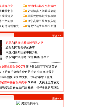
亮璀璨夜空
倒计时与焰火交相辉映
曲我爱北京
胡锦涛步入闭幕式会场
台缓缓熄灭
英国伦敦奉献接旗表演
秀中文问候
张宁高举五星红旗入场
良好适合观烟火
肯尼亚选手马拉松夺冠
更多>>
·
胡卫东
|
从奥运看篮球强队之路
·
孟关良
|
可爱儿子的趣事
·
卓越兄
|
篆刻里的中国力量
·
李东雷
|
后奥运时代我们期盼什么？
相
换形象损失9000万
篮坛美女隋菲菲军训英姿
室 ：萨马兰奇做客金台艺术馆
北京奥运最美
国球压轴快准很
孟关良：“路易”破水上魔咒
揭秘陈中接受改判内幕
胡紫微：无冕之王苏丽文
前已感觉吕鑫会出问题
杨杨：榜样集体乒乓球队
更多>>