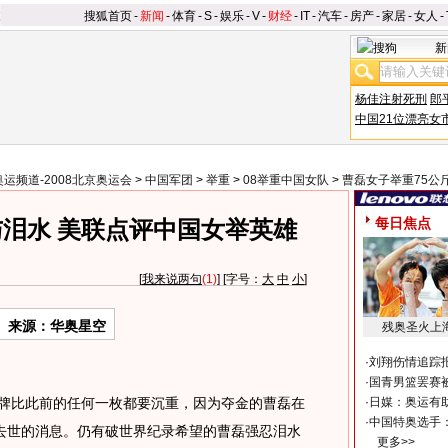
搜狐首页
-
新闻
-
体育
-
S
-
娱乐
-
V
-
财经
-
IT
-
汽车
-
房产
-
家居
-
女人
-
新
杨佳注射死刑
郎
中国21位漂亮女
奥运频道-2008北京奥运会
>
中国军团
>
举重
>
08举重中国女队
>
曹磊女子举重75公
每日焦点
泪水 美联点评中国女举英雄
[
我来说两句
(1)
] [字号：
大
中
小
]
来源：华奥星空
残奥圣火上
·
刘翔伤情追踪
·
国青男篮罢赛被
牌比此前的任何一枚都要沉重，因为夺金的曹磊在
·
日媒：奥运有
·
中国特奥选手
去世的消息。仍有破世界纪录希望的曹磊强忍泪水
更多>>