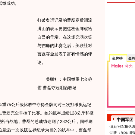
试举成功。
打破奥运记录的曹磊赛后泪流
满面的表示要把这枚金牌献给
自己的母亲。在这场充满欢笑
与伤痛的比赛之后，美联社对
曹磊夺金发表了富有情感的评
金牌榜
金
论。
美联社：中国举重七金称
霸 曹磊夺冠泪洒赛场
75公斤级比赛中夺得金牌同时三次打破奥运纪
曹磊完全掌控了比赛。她的抓举成绩128公斤和挺
中国军团
理所当然地，曹磊的总成绩达到了282公斤，同样刷
·
奥运冠军抵达澳
但在最后一次以破世界纪录为目的的试举中，曹磊却
·
组图：冠军团香