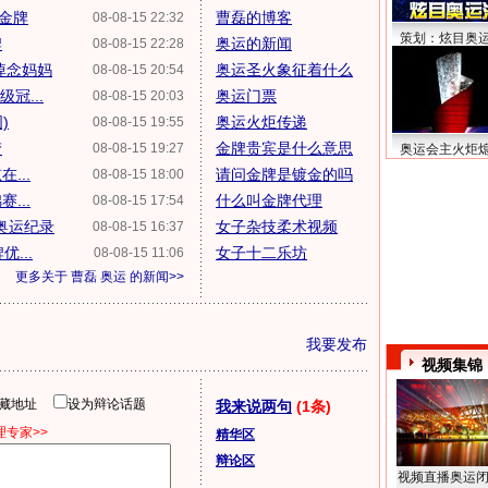
金牌
曹磊的博客
08-08-15 22:32
策划：炫目奥
牌
奥运的新闻
08-08-15 22:28
悼念妈妈
奥运圣火象征着什么
08-08-15 20:54
冠...
奥运门票
08-08-15 20:03
)
奥运火炬传递
08-08-15 19:55
梦
金牌贵宾是什么意思
08-08-15 19:27
奥运会主火炬
...
请问金牌是镀金的吗
08-08-15 18:00
...
什么叫金牌代理
08-08-15 17:54
奥运纪录
女子杂技柔术视频
08-08-15 16:37
...
女子十二乐坊
08-08-15 11:06
更多关于
曹磊 奥运
的新闻>>
我要发布
视频集锦
隐藏地址
设为辩论话题
我来说两句
(1条)
专家>>
精华区
辩论区
视频直播奥运