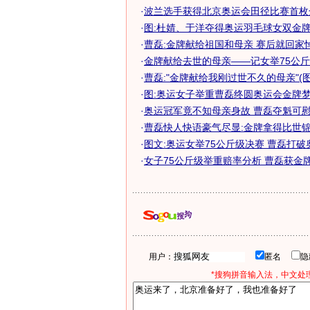
·
波兰选手获得北京奥运会田径比赛首枚
·
图:杜婧、于洋夺得奥运羽毛球女双金
·
曹磊:金牌献给祖国和母亲 赛后就回家
·
金牌献给去世的母亲——记女举75公斤级
·
曹磊:"金牌献给我刚过世不久的母亲"(图
·
图:奥运女子举重曹磊终圆奥运会金牌
·
奥运冠军竟不知母亲身故 曹磊夺魁可慰在
·
曹磊快人快语豪气尽显:金牌拿得比世锦赛
·
图文:奥运女举75公斤级决赛 曹磊打破
·
女子75公斤级举重赔率分析 曹磊获金牌优
用户：
匿名
*搜狗拼音输入法，中文处理