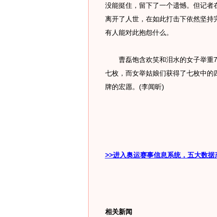
没能挺住，留下了一个遗憾。但记者
离开了人世，在如此打击下依然坚持
有人能对此抱怨什么。
曹磊饱含欢笑和泪水的女子举重75
七枚，而女举姑娘们获得了七枚中的
牌的宏愿。(李闻昕)
>>进入奥运赛事信息系统，五大数据
相关新闻