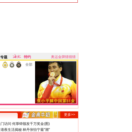
特约
奥运金牌猜猜猜
牌专题
全部
更多>>
门访问 何厚铧颁发千万奖金(图)
港夜生活揭秘 林丹张怡宁最"潮"