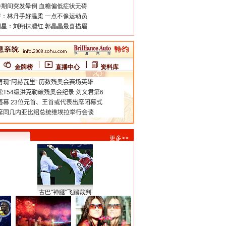
期间突发晕倒 血糖偏低症状无碍
：林丹手好温柔 一点不像运动员
星：刘翔抹腮红 郭晶晶最喜描眉
金牌榜
直播中心
资料库
更多>>
古巴"神腿"飞踹裁判