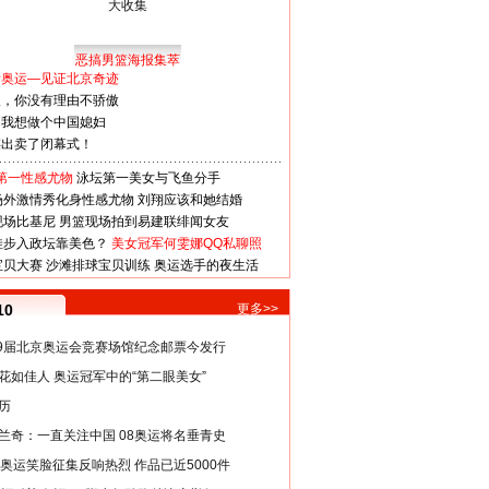
恶搞男篮海报集萃
看奥运—见证北京奇迹
人，你没有理由不骄傲
：我想做个中国媳妇
谋出卖了闭幕式！
第一性感尤物
泳坛第一美女与飞鱼分手
场外激情秀化身性感尤物
刘翔应该和她结婚
现场比基尼
男篮现场拍到易建联绯闻女友
娃步入政坛靠美色？
美女冠军何雯娜QQ私聊照
宝贝大赛
沙滩排球宝贝训练
奥运选手的夜生活
10
更多>>
29届北京奥运会竞赛场馆纪念邮票今发行
花如佳人 奥运冠军中的“第二眼美女”
历
兰奇：一直关注中国 08奥运将名垂青史
8奥运笑脸征集反响热烈 作品已近5000件