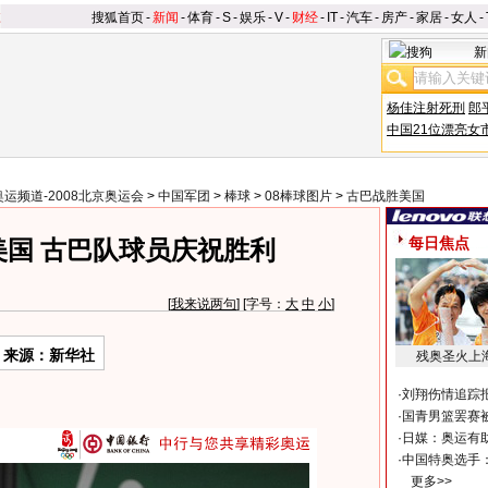
搜狐首页
-
新闻
-
体育
-
S
-
娱乐
-
V
-
财经
-
IT
-
汽车
-
房产
-
家居
-
女人
-
新
杨佳注射死刑
郎
中国21位漂亮女
奥运频道-2008北京奥运会
>
中国军团
>
棒球
>
08棒球图片
>
古巴战胜美国
每日焦点
美国 古巴队球员庆祝胜利
[
我来说两句
] [字号：
大
中
小
]
来源：新华社
残奥圣火上
·
刘翔伤情追踪
·
国青男篮罢赛被
·
日媒：奥运有
·
中国特奥选手
更多>>