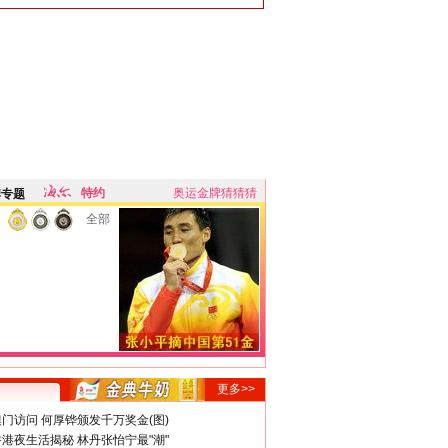
特约
奥运金牌猜猜猜
牌专题
全部
更多>>
门访问 何厚铧颁发千万奖金(图)
港夜生活揭秘 林丹张怡宁最"潮"