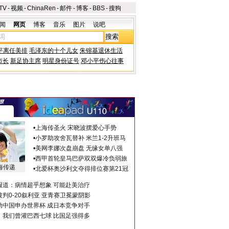
TV
-
视频
-
ChinaRen
-
邮件
-
博客
-
BBS
-
搜狗
闻
网页
博客
音乐
图片
说吧
平离任美排
毛泽东的十个儿女
朱镕基退休生活
市长
新足协主席
明星身份证号
邓小平伤心往事
•
上海传圣火 宋晓波摆爱心手势
•
小罗助攻舍瓦替补 米兰1-2升班马
•
美网李娜次盘崩盘 无缘女单八强
•
西甲首轮皇马巴萨双双爆冷负弱旅
海传递
•
北爱杯奥沙利文夺得排位赛第21冠
报道：病情超乎想象 可能赴美治疗
判0-20叙利亚 亚青赛卫冕蒙阴影
助中国申办世界杯 成日本竞争对手
：我们曾灌巴西七球 比国足强得多