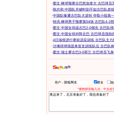
·
图文:棒球预赛古巴胜加拿大 古巴球员
·
陈忠和:中国队关键时刻不如古巴队老
·
中国队惨遭古巴队大逆转 夺取小组第一前
·
快讯:棒球男子预赛第04场 古巴队4-2
·
图文:中国女排战古巴2-0领先 古巴队
·
图文:中国女排对阵古巴 古巴球员强劲
·
4日场馆进行赛前适应训练 古巴队主力
·
沙滩排球场迎来首支训练队伍 古巴队称赞
·
图文:瑞士赛古巴3-0荷兰 古巴球员飞
用户：
匿名
*搜狗拼音输入法，中文处理