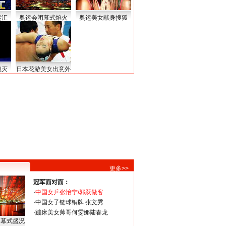
运汇
奥运会闭幕式焰火
奥运美女献身搜狐
熄灭
日本花游美女出意外
更多>>
冠军面对面：
·
中国女乒张怡宁/郭跃做客
·
中国女子链球铜牌 张文秀
·
蹦床美女帅哥何雯娜陆春龙
闭幕式盛况