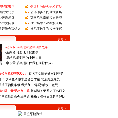
亮璀璨夜空
倒计时与焰火交相辉映
曲我爱北京
胡锦涛步入闭幕式会场
台缓缓熄灭
英国伦敦奉献接旗表演
秀中文问候
张宁高举五星红旗入场
良好适合观烟火
肯尼亚选手马拉松夺冠
更多>>
·
胡卫东
|
从奥运看篮球强队之路
·
孟关良
|
可爱儿子的趣事
·
卓越兄
|
篆刻里的中国力量
·
李东雷
|
后奥运时代我们期盼什么？
相
换形象损失9000万
篮坛美女隋菲菲军训英姿
室 ：萨马兰奇做客金台艺术馆
北京奥运最美
国球压轴快准很
孟关良：“路易”破水上魔咒
揭秘陈中接受改判内幕
胡紫微：无冕之王苏丽文
前已感觉吕鑫会出问题
杨杨：榜样集体乒乓球队
更多>>