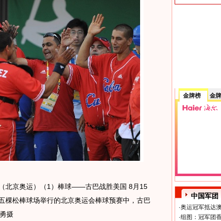
金牌榜
金
 （北京奥运）（1）棒球——古巴战胜美国 8月15
中国军团
在五棵松棒球场举行的北京奥运会棒球预赛中，古巴
·
奥运冠军抵达澳
郭勇摄
·
组图：冠军团香