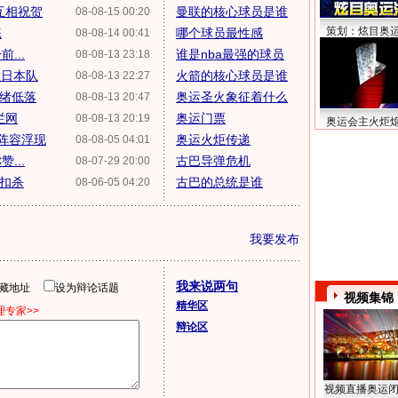
互相祝贺
曼联的核心球员是谁
08-08-15 00:20
策划：炫目奥
练
哪个球员最性感
08-08-14 00:41
...
谁是nba最强的球员
08-08-13 23:18
胜日本队
火箭的核心球员是谁
08-08-13 22:27
情绪低落
奥运圣火象征着什么
08-08-13 20:47
拦网
奥运门票
08-08-13 20:19
奥运会主火炬
阵容浮现
奥运火炬传递
08-08-05 04:01
...
古巴导弹危机
08-07-29 20:00
身扣杀
古巴的总统是谁
08-06-05 04:20
我要发布
我来说两句
隐藏地址
设为辩论话题
视频集锦
精华区
专家>>
辩论区
视频直播奥运