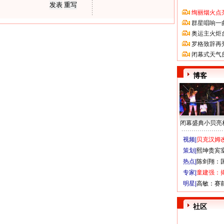
绚丽烟火点
群星唱响一
奥运主火炬
罗格致辞再
闭幕式天气
博客
闭幕盛典小贝亮
视频|
贝克汉姆改
策划|
熙坤贵宾
热点|
陈剑翔：
专家|
童建强：
明星|
高敏：赛
社区