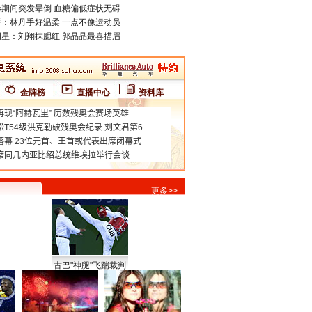
期间突发晕倒 血糖偏低症状无碍
：林丹手好温柔 一点不像运动员
星：刘翔抹腮红 郭晶晶最喜描眉
金牌榜
直播中心
资料库
更多>>
古巴"神腿"飞踹裁判