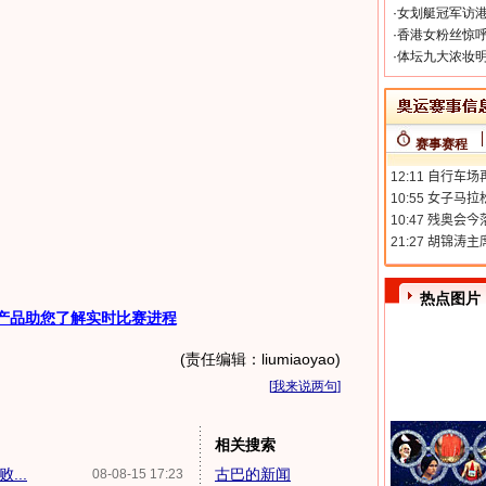
·
女划艇冠军访港
·
香港女粉丝惊呼
·
体坛九大浓妆明
赛事赛程
热点图片
产品助您了解实时比赛进程
(责任编辑：liumiaoyao)
[
我来说两句
]
相关搜索
...
古巴的新闻
08-08-15 17:23