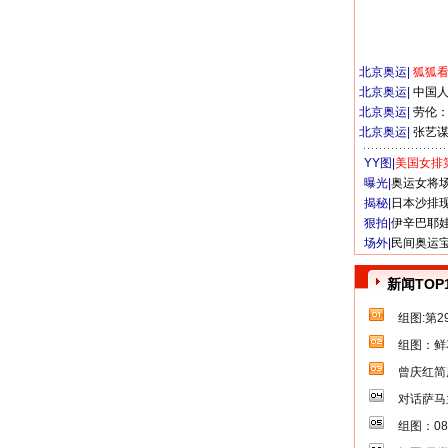
北京奥运
|
狐狐
北京奥运
|
中国
北京奥运
|
劳伦
北京奥运
|
张艺
YY图|
美国女排
曝光|
奥运女将
揭秘|
日本沙排
狠拍|
伊辛巴耶
场外|
民间奥运
新闻TOP
组图:第
组图：鲜
曾庆红简
对话萨马
组图：0