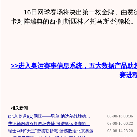
16日网球赛场将决出第一枚金牌。由费
卡对阵瑞典的西·阿斯匹林／托马斯·约翰松。
>>进入奥运赛事信息系统，五大数据产品助
赛进
相关新闻
·
(北京奥运)(1)网球——男单:纳达尔战胜德...
08-08-16 00:36
·
费德勒网球双打赛场告捷 挺进奥运决赛欲...
08-08-16 00:22
·
瑞士网球"天王"费德勒折戟 遗憾败走北京奥运
08-08-14 23:20