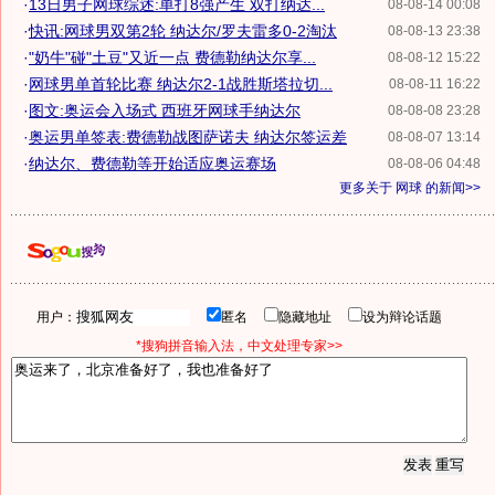
·
13日男子网球综述:单打8强产生 双打纳达...
08-08-14 00:08
·
快讯:网球男双第2轮 纳达尔/罗夫雷多0-2淘汰
08-08-13 23:38
·
"奶牛"碰"土豆"又近一点 费德勒纳达尔享...
08-08-12 15:22
·
网球男单首轮比赛 纳达尔2-1战胜斯塔拉切...
08-08-11 16:22
·
图文:奥运会入场式 西班牙网球手纳达尔
08-08-08 23:28
·
奥运男单签表:费德勒战图萨诺夫 纳达尔签运差
08-08-07 13:14
·
纳达尔、费德勒等开始适应奥运赛场
08-08-06 04:48
更多关于
网球
的新闻>>
用户：
匿名
隐藏地址
设为辩论话题
*搜狗拼音输入法，中文处理专家>>