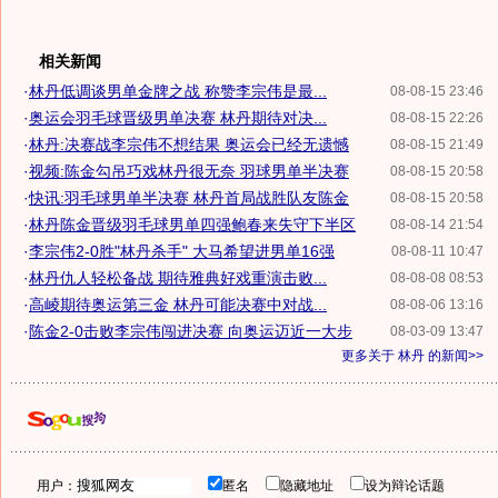
相关新闻
·
林丹低调谈男单金牌之战 称赞李宗伟是最...
08-08-15 23:46
·
奥运会羽毛球晋级男单决赛 林丹期待对决...
08-08-15 22:26
·
林丹:决赛战李宗伟不想结果 奥运会已经无遗憾
08-08-15 21:49
·
视频:陈金勾吊巧戏林丹很无奈 羽球男单半决赛
08-08-15 20:58
·
快讯:羽毛球男单半决赛 林丹首局战胜队友陈金
08-08-15 20:58
·
林丹陈金晋级羽毛球男单四强鲍春来失守下半区
08-08-14 21:54
·
李宗伟2-0胜"林丹杀手" 大马希望进男单16强
08-08-11 10:47
·
林丹仇人轻松备战 期待雅典好戏重演击败...
08-08-08 08:53
·
高崚期待奥运第三金 林丹可能决赛中对战...
08-08-06 13:16
·
陈金2-0击败李宗伟闯进决赛 向奥运迈近一大步
08-03-09 13:47
更多关于
林丹
的新闻>>
用户：
匿名
隐藏地址
设为辩论话题