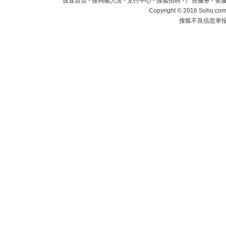
设置首页
-
搜狗输入法
-
支付中心
-
搜狐招聘
-
广告服务
-
客
Copyright
©
2016 Sohu.com 
搜狐不良信息举