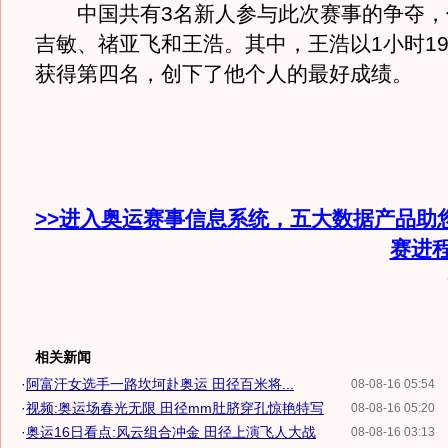
中国共有3名新人参与此次赛事的争夺，
吉敏、禇亚飞和王浩。其中，王浩以1小时19
获得第四名，创下了他个人的最好成绩。
>>进入奥运赛事信息系统，五大数据产品助
赛进
相关新闻
·
阿富汗女选手一路坎坷赴奥运 田径百米将...
08-08-16 05:54
·
视频:奥运场春光无限 田径mm肚脐穿孔惊艳特写
08-08-16 05:20
·
奥运16日看点:风云组合冲金 田径上演飞人大战
08-08-16 03:13