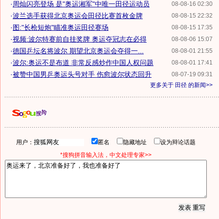
·
周灿闪亮登场 是"奥运湘军"中唯一田径运动员
08-08-16 02:30
·
波兰选手获得北京奥运会田径比赛首枚金牌
08-08-15 22:32
·
图:"长枪短炮"瞄准奥运田径赛场
08-08-15 17:35
·
视频:波尔特赛前自挂奖牌 奥运夺冠志在必得
08-08-06 15:07
·
德国乒坛名将波尔 期望北京奥运会夺得一...
08-08-01 21:55
·
波尔:奥运不是布道 非常反感炒作中国人权问题
08-08-01 17:41
·
被赞中国男乒奥运头号对手 伤愈波尔状态回升
08-07-19 09:31
更多关于
田径
的新闻>>
用户：
匿名
隐藏地址
设为辩论话题
*搜狗拼音输入法，中文处理专家>>