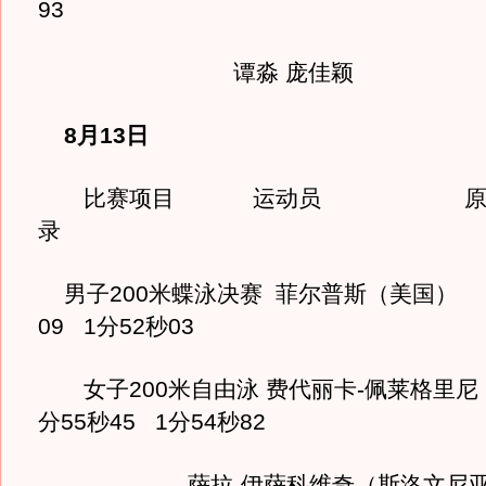
93
谭淼 庞佳颖
8月13日
比赛项目 运动员 原纪
录
男子200米蝶泳决赛 菲尔普斯（美国）
09 1分52秒03
女子200米自由泳 费代丽卡-佩莱格里尼（
分55秒45 1分54秒82
萨拉-伊萨科维奇（斯洛文尼