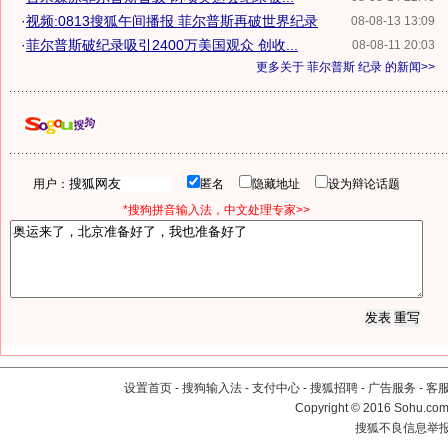
·
视频:0813搜狐午间播报 菲尔普斯再破世界纪录
08-08-13 13:09
·
菲尔普斯破纪录吸引2400万美国观众 创收...
08-08-11 20:03
更多关于
菲尔普斯 纪录
的新闻>>
用户：
匿名
隐藏地址
设为辩论话题
*搜狗拼音输入法，中文处理专家>>
设置首页
-
搜狗输入法
-
支付中心
-
搜狐招聘
-
广告服务
-
客
Copyright
©
2016 Sohu.com 
搜狐不良信息举