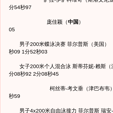
分54秒97
庞佳颖（
中国
） 1
05
男子200米蝶泳决赛 菲尔普斯（美国
秒09 1分52秒03
女子200米个人混合泳 斯蒂芬妮-赖斯（澳
分08秒92 2分08秒45
柯丝蒂-考文垂（津巴布韦）
秒59
男子4x200米自由泳接力 菲尔普斯 瑞安