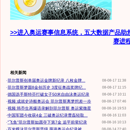
>>进入奥运赛事信息系统，五大数据产品助
赛进
相关新闻
·
菲尔普斯创单届奥运金牌新纪录 八枚金牌...
08-08-17 11:38
·
菲尔普斯梦圆8金创历史 3度征奥战奖牌纪...
08-08-17 11:15
·
德国选手斯特芬打破女子50米自由泳奥运纪录
08-08-17 10:11
·
视频:成就史诗般奥运会 菲尔普斯离梦想差一步
08-08-17 07:46
·
视频:韩乔生再爆语录解剖菲尔普斯 奥运紫微星
08-08-16 19:53
·
中国军团今收获4金 三破奥运纪录曹磊轻取...
08-08-16 11:03
·
"飞鱼"菲尔普斯如愿夺下第7金 追平前辈纪录
08-08-16 10:13
·
百米蝶泳菲尔普斯晋级 两项奥运会纪录被...
08-08-14 22:40