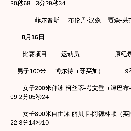
30秒68 3分29秒34
菲尔普斯 布伦丹-汉森 贾森-莱
8月16日
比赛项目 运动员 原纪录 
男子100米 博尔特（牙买加） 9秒7
女子200米仰泳 柯丝蒂-考文垂（津巴布韦
09 2分05秒24
女子800米自由泳 丽贝卡-阿德林顿（英国
22 8分14秒10