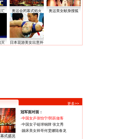
运汇
奥运会闭幕式焰火
奥运美女献身搜狐
熄灭
日本花游美女出意外
更多>>
冠军面对面：
·
中国女乒张怡宁/郭跃做客
·
中国女子链球铜牌 张文秀
·
蹦床美女帅哥何雯娜陆春龙
闭幕式盛况