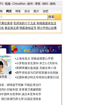
TV
-
视频
-
ChinaRen
-
邮件
-
博客
-
BBS
-
搜狗
闻
网页
博客
音乐
图片
说吧
平离任美排
毛泽东的十个儿女
朱镕基退休生活
市长
新足协主席
明星身份证号
邓小平伤心往事
•
上海传圣火 宋晓波摆爱心手势
•
小罗助攻舍瓦替补 米兰1-2升班马
•
美网李娜次盘崩盘 无缘女单八强
•
西甲首轮皇马巴萨双双爆冷负弱旅
海传递
•
北爱杯奥沙利文夺得排位赛第21冠
报道：病情超乎想象 可能赴美治疗
判0-20叙利亚 亚青赛卫冕蒙阴影
助中国申办世界杯 成日本竞争对手
：我们曾灌巴西七球 比国足强得多