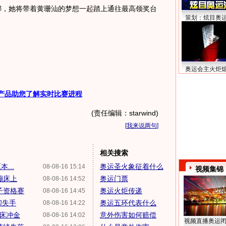
，她将带着黄珊汕的梦想一起踏上通往最高领奖台
策划：炫目奥
奥运会主火炬
产品助您了解实时比赛进程
(责任编辑：starwind)
[
我来说两句
]
相关搜索
...
奥运圣火象征着什么
08-08-16 15:14
视频集锦
蹦床上
奥运门票
08-08-16 14:52
子资格赛
奥运火炬传递
08-08-16 14:45
却失手
奥运五环代表什么
08-08-16 14:22
蹦床冲金
意外伤害如何赔偿
08-08-16 14:02
视频直播奥运