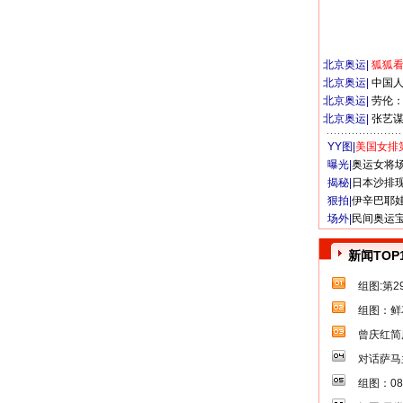
北京奥运
|
狐狐
北京奥运
|
中国
北京奥运
|
劳伦
北京奥运
|
张艺
YY图|
美国女排
曝光|
奥运女将
揭秘|
日本沙排
狠拍|
伊辛巴耶
场外|
民间奥运
新闻TOP
组图:第
组图：鲜
曾庆红简
对话萨马
组图：0