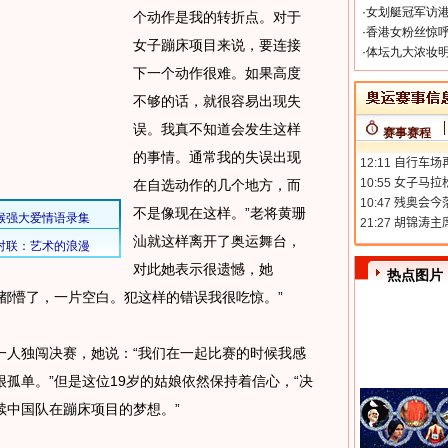
·
女划艇冠军访港
个动作是我的转折点。对于
·
香港女粉丝惊呼
女子蹦床项目来说，要连接
·
体坛九大浓妆明
下一个动作很难。如果高度
不够的话，就很容易出现失
误。我真不知道会发生这样
赛事赛程
的事情。通常我的失误出现
在自选动作的几个地方，而
不是像现在这样。”老将黄珊
汕就这样离开了奥运舞台，
对此她表示很遗憾，她
热点图片
都懵了，一片空白。犯这样的错误我很吃惊。”
人独闯决赛，她说：“我们在一起比赛的时候我感
孤单。”但是这位19岁的姑娘依然保持着信心，“决
续中国队在蹦床项目的梦想。”