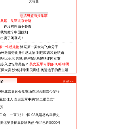
恶搞男篮海报集萃
看奥运—见证北京奇迹
人，你没有理由不骄傲
：我想做个中国媳妇
谋出卖了闭幕式！
第一性感尤物
泳坛第一美女与飞鱼分手
场外激情秀化身性感尤物
刘翔应该和她结婚
现场比基尼
男篮现场拍到易建联绯闻女友
娃步入政坛靠美色？
美女冠军何雯娜QQ私聊照
宝贝大赛
沙滩排球宝贝训练
奥运选手的夜生活
10
更多>>
29届北京奥运会竞赛场馆纪念邮票今发行
花如佳人 奥运冠军中的“第二眼美女”
历
兰奇：一直关注中国 08奥运将名垂青史
8奥运笑脸征集反响热烈 作品已近5000件