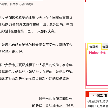
比赛中。新华社记者程敏摄
运女子蹦床资格赛的比赛今天上午在国家体育馆举
珊汕以59分的总成绩排在第十四，意外出局。中国
0的成绩排在预赛第一位，一人独闯决赛。
她表示自己在测试的时候腕关节受伤，影响了今
金牌榜
金
情况也不是太好。
中负于卡拉瓦耶娃得了个人项目的银牌，在今年
发挥出色，站站登上领奖台，在赛前，她也是夺冠
蹦床老将面对失利表示自己最对不起的就是教练，
中国军团
对于自己在第二套动作
·
奥运冠军抵达澳
的失误，黄珊汕表示：“第八
·
组图：冠军团香