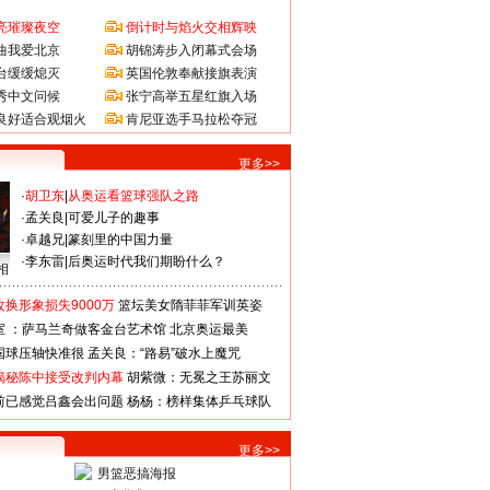
亮璀璨夜空
倒计时与焰火交相辉映
曲我爱北京
胡锦涛步入闭幕式会场
台缓缓熄灭
英国伦敦奉献接旗表演
秀中文问候
张宁高举五星红旗入场
良好适合观烟火
肯尼亚选手马拉松夺冠
更多>>
·
胡卫东
|
从奥运看篮球强队之路
·
孟关良
|
可爱儿子的趣事
·
卓越兄
|
篆刻里的中国力量
·
李东雷
|
后奥运时代我们期盼什么？
相
换形象损失9000万
篮坛美女隋菲菲军训英姿
室 ：萨马兰奇做客金台艺术馆
北京奥运最美
国球压轴快准很
孟关良：“路易”破水上魔咒
揭秘陈中接受改判内幕
胡紫微：无冕之王苏丽文
前已感觉吕鑫会出问题
杨杨：榜样集体乒乓球队
更多>>