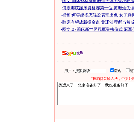
·
图文:蹦床资格赛黄珊汕失误无缘决赛 
·
何雯娜获蹦床资格赛第一位 黄珊汕失误惨
·
视频:何雯娜姿态轻盈表现出色 女子蹦
·
蹦床有望成新掘金点 黄珊汕理所当然成领
·
图文:07蹦床新世界冠军登榜仪式 冠军
用户：
匿名
*搜狗拼音输入法，中文处理