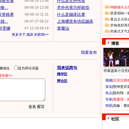
情绪失落
什么是意外伤害
08-08-16 13:06
...
意外伤害怎样赔偿
绚丽烟火点
08-08-16 12:58
群星唱响一
床资格赛
什么是蹦床比赛
08-08-16 11:31
奥运主火炬
...
上海哪里有供应蹦床
08-07-27 06:22
罗格致辞再
何雯娜
黄珊汕
07-12-29 09:19
闭幕式天气
更多关于
蹦床
的新闻>>
博客
我要发布
我来说两句
隐藏地址
设为辩论话题
闭幕盛典小贝亮
精华区
专家>>
视频|
贝克汉姆改
辩论区
策划|
熙坤贵宾
热点|
陈剑翔：
专家|
童建强：
明星|
高敏：赛
社区