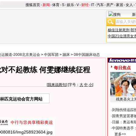
搜狐首页
-
新闻
-
体育
-
S
-
娱乐
-
V
-
财经
-
IT
-
汽车
-
房产
-
家居
-
女人
-
新
杨佳注射死刑
郎
中国21位漂亮女
奥运频道-2008北京奥运会
>
中国军团
>
蹦床
>
08中国蹦床动态
每日焦点
对不起教练 何雯娜继续征程
[
我来说两句
] [字号：
大
中
小
]
奥林匹克运动会官方网站
残奥圣火上
·
刘翔伤情追踪
·
国青男篮罢赛被
·
日媒：奥运有
·
中国特奥选手
更多>>