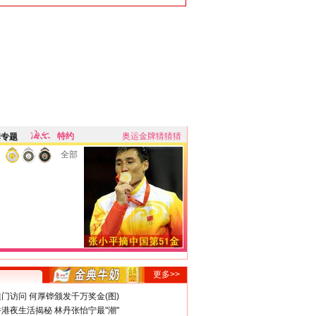
特约
奥运金牌猜猜猜
牌专题
全部
更多>>
门访问 何厚铧颁发千万奖金(图)
港夜生活揭秘 林丹张怡宁最"潮"