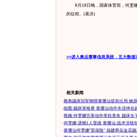
8月18日晚，国家体育馆，何雯娜
的征程。(葛洪)
>>进入奥运赛事信息系统，五大数据
相关新闻
·
雅典蹦床冠军惋惜黄珊汕提前出局:她原本
·
组图:蹦床资格赛 黄珊汕动作失误摔在
·
视频:何雯娜完美动作美轮美奂 蹦床女
·
何雯娜:遗憾1人晋级 黄珊汕:战术没错
·
黄珊汕何雯娜"双保险" 福建两朵金花