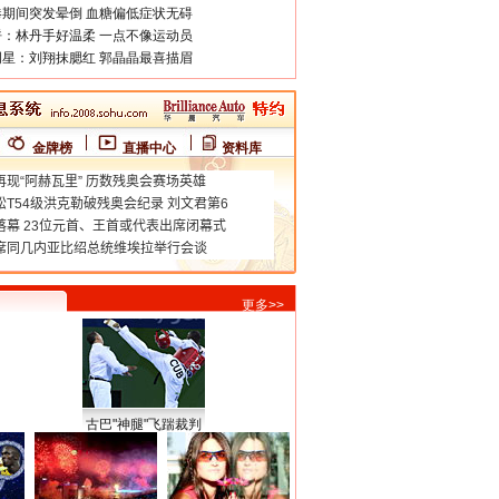
期间突发晕倒 血糖偏低症状无碍
：林丹手好温柔 一点不像运动员
星：刘翔抹腮红 郭晶晶最喜描眉
金牌榜
直播中心
资料库
更多>>
古巴"神腿"飞踹裁判