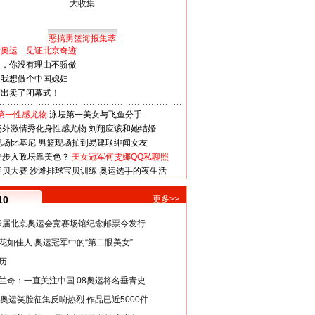
恶搞男篮海报集萃
看奥运—见证北京奇迹
人，你没有理由不骄傲
：我想做个中国媳妇
谋出卖了闭幕式！
第一性感尤物
泳坛第一美女与飞鱼分手
场外激情秀化身性感尤物
刘翔应该和她结婚
现场比基尼
男篮现场拍到易建联绯闻女友
娃步入政坛靠美色？
美女冠军何雯娜QQ私聊照
宝贝大赛
沙滩排球宝贝训练
奥运选手的夜生活
10
更多>>
29届北京奥运会竞赛场馆纪念邮票今发行
花如佳人 奥运冠军中的“第二眼美女”
历
兰奇：一直关注中国 08奥运将名垂青史
8奥运笑脸征集反响热烈 作品已近5000件