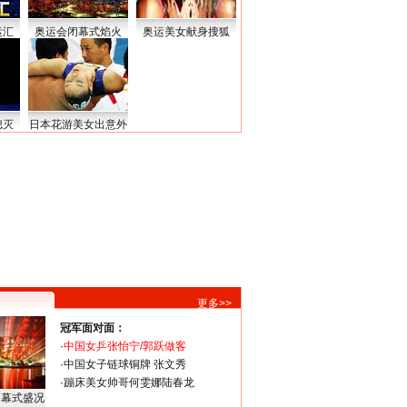
运汇
奥运会闭幕式焰火
奥运美女献身搜狐
熄灭
日本花游美女出意外
更多>>
冠军面对面：
·
中国女乒张怡宁/郭跃做客
·
中国女子链球铜牌 张文秀
·
蹦床美女帅哥何雯娜陆春龙
闭幕式盛况