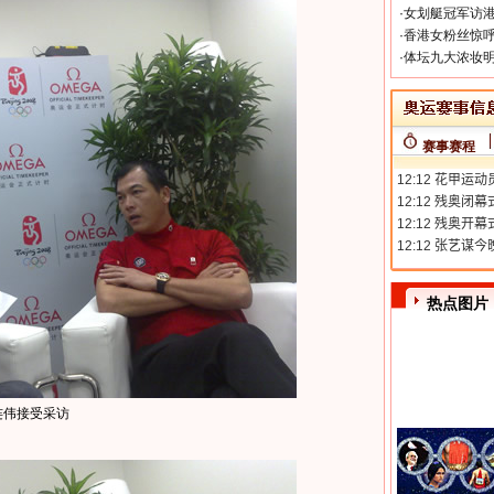
·
女划艇冠军访港
·
香港女粉丝惊呼
·
体坛九大浓妆明
赛事赛程
热点图片
连伟接受采访