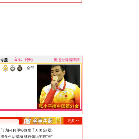
特约
奥运金牌猜猜猜
牌专题
全部
更多>>
门访问 何厚铧颁发千万奖金(图)
港夜生活揭秘 林丹张怡宁最"潮"