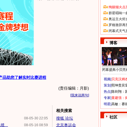
绚丽烟火点
群星唱响一
奥运主火炬
罗格致辞再
闭幕式天气
博客
闭幕盛典小贝亮
产品助您了解实时比赛进程
视频|
贝克汉姆改
策划|
熙坤贵宾
(责任编辑：月影)
热点|
陈剑翔：
[
我来说两句
]
专家|
童建强：
明星|
高敏：赛
相关搜索
社区
搜狐 论坛
08-05-30 22:05
...
北京奥运会
08-05-16 08:59