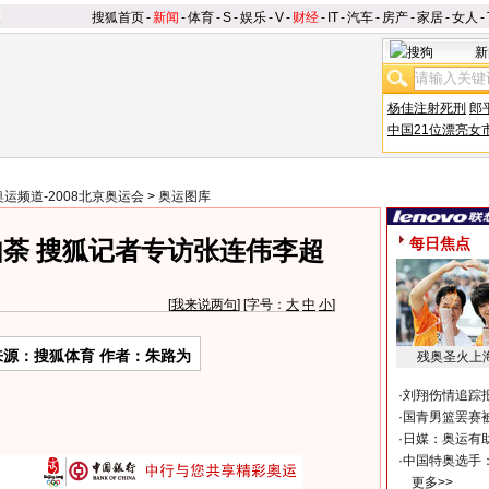
搜狐首页
-
新闻
-
体育
-
S
-
娱乐
-
V
-
财经
-
IT
-
汽车
-
房产
-
家居
-
女人
-
新
杨佳注射死刑
郎
中国21位漂亮女
奥运频道-2008北京奥运会
>
奥运图库
每日焦点
荼 搜狐记者专访张连伟李超
[
我来说两句
] [字号：
大
中
小
]
来源：搜狐体育 作者：朱路为
残奥圣火上
·
刘翔伤情追踪
·
国青男篮罢赛被
·
日媒：奥运有
·
中国特奥选手
更多>>