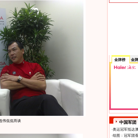
金牌榜
金
连伟侃侃而谈
中国军团
·
奥运冠军抵达澳
·
组图：冠军团香