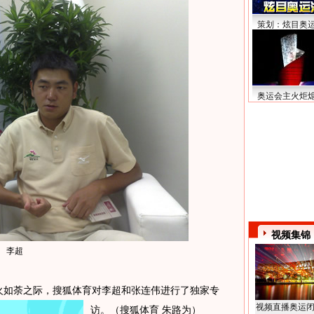
策划：炫目奥
奥运会主火炬
视频集锦
李超
火如荼之际，搜狐体育对李超和张连伟进行了独家专
视频直播奥运
访。（搜狐体育 朱路为）