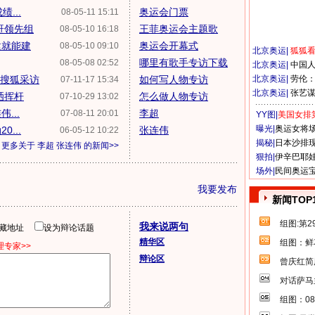
...
奥运会门票
08-05-11 15:11
赶领先组
王菲奥运会主题歌
08-05-10 16:18
建就能建
奥运会开幕式
08-05-10 09:10
北京奥运
|
狐狐
哪里有歌手专访下载
08-05-08 02:52
北京奥运
|
中国
受搜狐采访
如何写人物专访
北京奥运
|
劳伦
07-11-17 15:34
北京奥运
|
张艺
洒挥杆
怎么做人物专访
07-10-29 13:02
...
李超
07-08-11 20:01
YY图|
美国女排
曝光|
奥运女将
...
张连伟
06-05-12 10:22
揭秘|
日本沙排
更多关于
李超 张连伟
的新闻>>
狠拍|
伊辛巴耶
场外|
民间奥运
我要发布
新闻TOP
组图:第
我来说两句
隐藏地址
设为辩论话题
精华区
组图：鲜
专家>>
辩论区
曾庆红简
对话萨马
组图：0