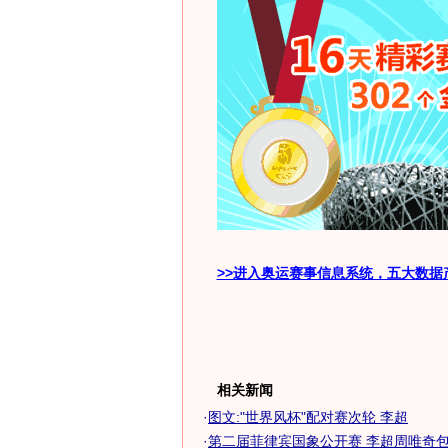
>>进入奥运赛事信息系统，五大数据
相关新闻
·
图文:"世界风杯"配对赛次轮 李超
·
第二届菲律宾国象公开赛 李超周唯奇包揽