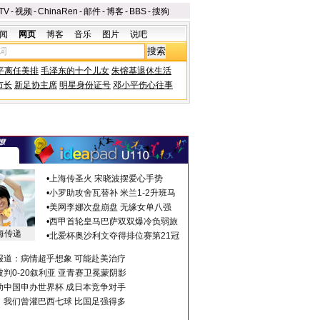
TV
-
视频
-
ChinaRen
-
邮件
-
博客
-
BBS
-
搜狗
闻
网页
博客
音乐
图片
说吧
平离任美排
毛泽东的十个儿女
朱镕基退休生活
市长
新足协主席
明星身份证号
邓小平伤心往事
•
上海传圣火 宋晓波摆爱心手势
•
小罗助攻舍瓦替补 米兰1-2升班马
•
美网李娜次盘崩盘 无缘女单八强
•
西甲首轮皇马巴萨双双爆冷负弱旅
海传递
•
北爱杯奥沙利文夺得排位赛第21冠
报道：病情超乎想象 可能赴美治疗
判0-20叙利亚 亚青赛卫冕蒙阴影
助中国申办世界杯 成日本竞争对手
：我们曾灌巴西七球 比国足强得多