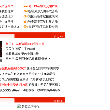
亮璀璨夜空
倒计时与焰火交相辉映
曲我爱北京
胡锦涛步入闭幕式会场
台缓缓熄灭
英国伦敦奉献接旗表演
秀中文问候
张宁高举五星红旗入场
良好适合观烟火
肯尼亚选手马拉松夺冠
更多>>
·
胡卫东
|
从奥运看篮球强队之路
·
孟关良
|
可爱儿子的趣事
·
卓越兄
|
篆刻里的中国力量
·
李东雷
|
后奥运时代我们期盼什么？
相
换形象损失9000万
篮坛美女隋菲菲军训英姿
室 ：萨马兰奇做客金台艺术馆
北京奥运最美
国球压轴快准很
孟关良：“路易”破水上魔咒
揭秘陈中接受改判内幕
胡紫微：无冕之王苏丽文
前已感觉吕鑫会出问题
杨杨：榜样集体乒乓球队
更多>>