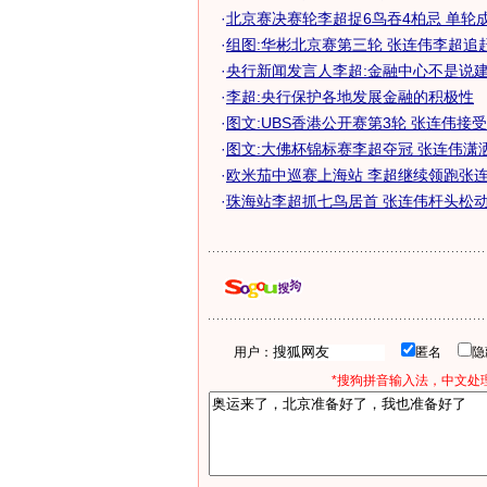
·
北京赛决赛轮李超捉6鸟吞4柏忌 单轮成绩
·
组图:华彬北京赛第三轮 张连伟李超追
·
央行新闻发言人李超:金融中心不是说
·
李超:央行保护各地发展金融的积极性
·
图文:UBS香港公开赛第3轮 张连伟接
·
图文:大佛杯锦标赛李超夺冠 张连伟潇
·
欧米茄中巡赛上海站 李超继续领跑张连伟
·
珠海站李超抓七鸟居首 张连伟杆头松动20
用户：
匿名
*搜狗拼音输入法，中文处理