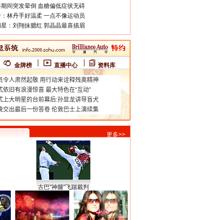
期间突发晕倒 血糖偏低症状无碍
：林丹手好温柔 一点不像运动员
星：刘翔抹腮红 郭晶晶最喜描眉
金牌榜
直播中心
资料库
更多>>
古巴"神腿"飞踹裁判