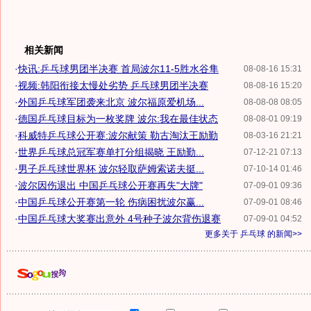
相关新闻
·
快讯:乒乓球男团半决赛 首局波尔11-5胜水谷隼
08-08-16 15:31
·
视频:韩阳衔接太慢处劣势 乒乓球男团半决赛
08-08-16 15:20
·
外国乒乓球军团袭来北京 波尔福原爱机场...
08-08-08 08:05
·
德国乒乓球目标为一枚奖牌 波尔:我在最佳状态
08-08-01 09:19
·
科威特乒乓球公开赛:波尔献策 勒古淘汰王励勤
08-03-16 21:21
·
世界乒乓球总冠军赛单打分组揭晓 王励勤...
07-12-21 07:13
·
男子乒乓球世界杯 波尔轻取萨姆索诺夫挺...
07-10-14 01:46
·
波尔因伤退出 中国乒乓球公开赛再失"大牌"
07-09-01 09:36
·
中国乒乓球公开赛第一轮 伤病困扰波尔赢...
07-09-01 08:46
·
中国乒乓球大奖赛出意外 4号种子波尔背伤退赛
07-09-01 04:52
更多关于
乒乓球
的新闻>>