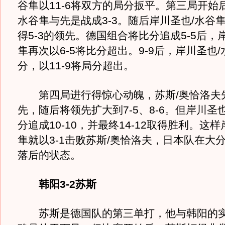
谷隼以11-6将双方的局分扳平。第三局开始
水谷隼与先是战成3-3。随后岸川圣也/水谷
得5-3的领先。德国组合将比分追成5-5后，
隼再次以6-5将比分超出。9-9后，岸川圣也
分，以11-9将局分超出。
第四局进行得惊心动魄，苏斯/奥恰洛夫先
先，随后将领先扩大到7-5、8-6。但岸川圣
分追成10-10，并最终14-12取得胜利。这
隼就以3-1击败苏斯/奥恰洛夫，日本队在大分
落后的状态。
韩阳3-2苏斯
苏斯是德国队的第三单打，他与韩阳的实