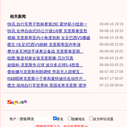
相关新闻
·
快讯:自行车男子凯林赛第2轮 霍伊获小组第一
08-08-16 19:19
·
快讯:女摔自由式55公斤级1/8赛 克里斯泰亚胜
08-08-16 10:33
·
视频:克里斯蒂亚内小角度劲射 女足巴西VS挪威
08-08-15 18:36
·
图文:[女足]巴西VS朝鲜 克里斯蒂亚内争顶
08-08-09 22:00
·
摩尔多瓦摔跤手谈奥运备战 克里斯泰亚期...
08-08-05 10:02
·
组图:叛逆邻家女孩克里斯滕-贝尔写真
08-08-04 15:40
·
超级杯-克里斯失点球 波尔多点球5-4胜里...
08-08-03 03:23
·
蕾哈娜与克里斯布朗调情 旁若无人甜蜜互...
08-07-30 17:08
·
R&B唱将克里斯小子将和麦特迪伦在动作片...
08-07-17 08:07
·
图文:场地自行车世界杯 英国名将克里斯·霍伊
07-12-09 06:04
用户：
匿名
隐藏地址
设为辩论话题
*搜狗拼音输入法，中文处理专家>>