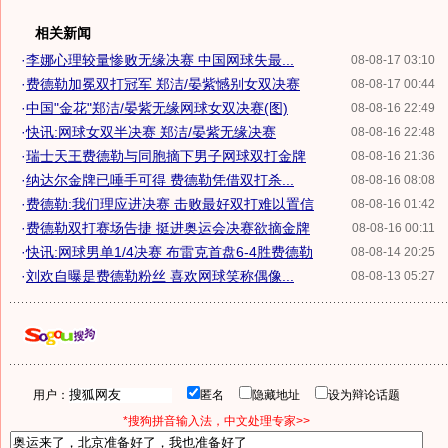
相关新闻
·
李娜心理较量惨败无缘决赛 中国网球失最...
08-08-17 03:10
·
费德勒加冕双打冠军 郑洁/晏紫憾别女双决赛
08-08-17 00:44
·
中国"金花"郑洁/晏紫无缘网球女双决赛(图)
08-08-16 22:49
·
快讯:网球女双半决赛 郑洁/晏紫无缘决赛
08-08-16 22:48
·
瑞士天王费德勒与同胞摘下男子网球双打金牌
08-08-16 21:36
·
纳达尔金牌已唾手可得 费德勒凭借双打杀...
08-08-16 08:08
·
费德勒:我们理应进决赛 击败最好双打难以置信
08-08-16 01:42
·
费德勒双打赛场告捷 挺进奥运会决赛欲摘金牌
08-08-16 00:11
·
快讯:网球男单1/4决赛 布雷克首盘6-4胜费德勒
08-08-14 20:25
·
刘欢自曝是费德勒粉丝 喜欢网球笑称偶像...
08-08-13 05:27
用户：
匿名
隐藏地址
设为辩论话题
*搜狗拼音输入法，中文处理专家>>