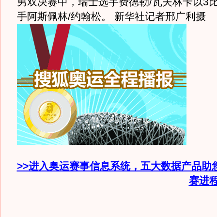
男双决赛中，瑞士选手费德勒/瓦夫林卡以3
手阿斯佩林/约翰松。 新华社记者邢广利摄
>>进入奥运赛事信息系统，五大数据产品助
赛进