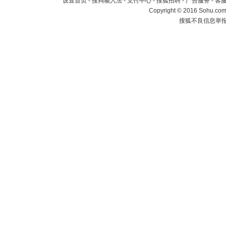
设置首页
-
搜狗输入法
-
支付中心
-
搜狐招聘
-
广告服务
-
客
Copyright
©
2016 Sohu.com 
搜狐不良信息举