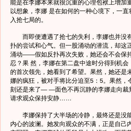
能是在李娜本来就很沉重的心理包袱上增加
以想象，李娜 是在如何的一种心境下，一直
入抢七局的。
而即便遭遇了抢七的失利，李娜也并没有
扑的尝试和心气。但一股涌动的潜流，却这
涌动——假如反扑再次失败，她还会不会保
忍？果 然，李娜在第二盘中途时分得到机会
的首次领先，她看到了希望。果然，她还是
娜的疯狂，被对手将比分迫至5：5。果然，
刻还是来了— —面色不再沉静的李娜走向裁
请求观众保持安静……
李娜保持了大半场的冷静，最终还是没能
内心的波澜。她发向观众的不满，正是自己