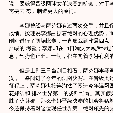
说，要获得晋级网球女单决赛的机会，对于
需要去 努力制造更大的冷门。
李娜曾经与萨芬娜有过两次交手，并且保
战绩。按理说李娜占据着绝对的心理优势，
刚刚进行了两场比赛，一直鏖战到昨晨四点
严峻的 考验；李娜却在14日淘汰大威后经
息，气势也正旺。一切，都在向着李娜有利
但是士别三日当刮目相看，萨芬娜本赛季
烫，一举闯进了今年的法网决赛。在晋级奥
征程上，萨芬娜也接连淘汰了闯进今年温网
花郑洁和 排名世界第一的扬科维奇。其实假
胜了萨芬娜，那么李娜晋级决赛的机会将猛
今还保持着对这位现任世界第一绝对领先的