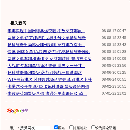
相关新闻
·
李娜实现中国网球奥运突破 不敌萨芬娜虽...
08-08-17 00:47
·
网球女单:萨芬娜战胜世界头号女单扬科维奇
08-08-15 22:45
·
扬科维奇出局称受腿伤影响 萨芬娜兴奋无...
08-08-15 22:42
·
快讯:网球女单1/4决赛 萨芬娜VS扬科维奇推迟
08-08-15 01:28
·
网球女单李娜和迪娜拉-萨芬娜获胜 郑洁被淘汰
08-08-14 00:09
·
大战前夕李娜单练扬科维奇 世界女一号甘...
08-08-09 23:56
·
扬科维奇顺利晋级 萨芬娜苦战三局遭淘汰
08-06-30 01:25
·
WTA最新排名:莎娃超越扬科维奇 李娜排名上升
08-06-24 00:51
·
卡塔尔公开赛:李娜2-0扬科维奇 晋级多哈四强
08-02-23 10:51
·
击败萨芬娜晋级八强 遭遇公主李娜反驳"恐...
07-01-22 21:02
用户：
匿名
隐藏地址
设为辩论话题