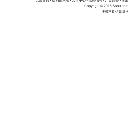
设置首页
-
搜狗输入法
-
支付中心
-
搜狐招聘
-
广告服务
-
客
Copyright
©
2016 Sohu.com 
搜狐不良信息举