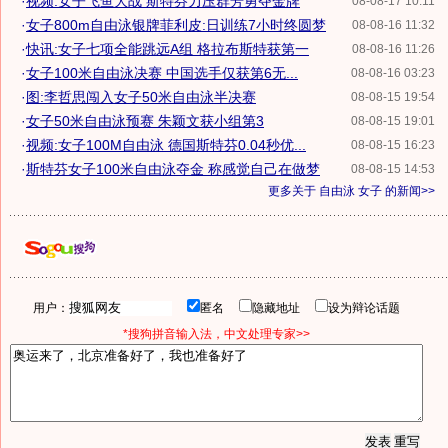
·
视频:女子飞鱼大战 斯特芬力压群芳勇夺金牌
08-08-17 10:11
·
女子800m自由泳银牌菲利皮:日训练7小时终圆梦
08-08-16 11:32
·
快讯:女子七项全能跳远A组 格拉布斯特获第一
08-08-16 11:26
·
女子100米自由泳决赛 中国选手仅获第6无...
08-08-16 03:23
·
图:李哲思闯入女子50米自由泳半决赛
08-08-15 19:54
·
女子50米自由泳预赛 朱颖文获小组第3
08-08-15 19:01
·
视频:女子100M自由泳 德国斯特芬0.04秒优...
08-08-15 16:23
·
斯特芬女子100米自由泳夺金 称感觉自己在做梦
08-08-15 14:53
更多关于
自由泳 女子
的新闻>>
用户：
匿名
隐藏地址
设为辩论话题
*搜狗拼音输入法，中文处理专家>>