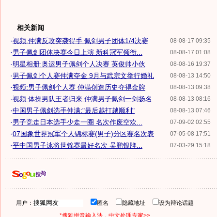
相关新闻
·
视频:仲满反攻突袭得手 佩剑男子团体1/4决赛
08-08-17 09:35
·
男子佩剑团体决赛今日上演 新科冠军领衔...
08-08-17 01:08
·
明星相册:奥运男子佩剑个人决赛 英俊帅小伙
08-08-16 19:37
·
男子佩剑个人赛仲满夺金 9月与武宗文举行婚礼
08-08-13 14:50
·
视频:男子佩剑个人赛 仲满创造历史夺得金牌
08-08-13 09:38
·
视频:体操男队王者归来 仲满男子佩剑一剑扬名
08-08-13 08:16
·
中国男子佩剑选手仲满:"最后越打越顺利"
08-08-13 07:46
·
男子竞走日本选手少走一圈 名次作废空欢...
07-09-02 02:55
·
07国象世界冠军个人锦标赛(男子)分区赛名次表
07-05-08 17:51
·
平中国男子泳将世锦赛最好名次 吴鹏银牌...
07-03-29 15:18
用户：
匿名
隐藏地址
设为辩论话题
*搜狗拼音输入法，中文处理专家>>