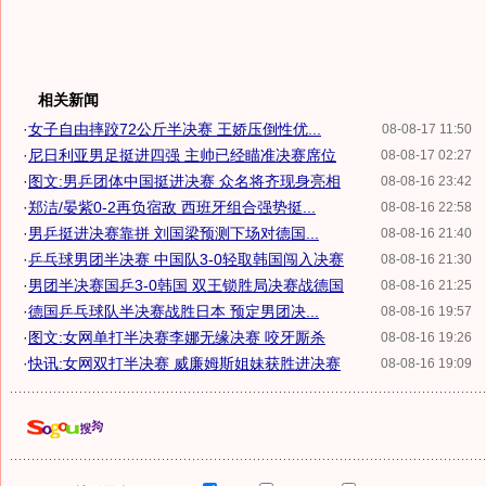
相关新闻
·
女子自由摔跤72公斤半决赛 王娇压倒性优...
08-08-17 11:50
·
尼日利亚男足挺进四强 主帅已经瞄准决赛席位
08-08-17 02:27
·
图文:男乒团体中国挺进决赛 众名将齐现身亮相
08-08-16 23:42
·
郑洁/晏紫0-2再负宿敌 西班牙组合强势挺...
08-08-16 22:58
·
男乒挺进决赛靠拼 刘国梁预测下场对德国...
08-08-16 21:40
·
乒乓球男团半决赛 中国队3-0轻取韩国闯入决赛
08-08-16 21:30
·
男团半决赛国乒3-0韩国 双王锁胜局决赛战德国
08-08-16 21:25
·
德国乒乓球队半决赛战胜日本 预定男团决...
08-08-16 19:57
·
图文:女网单打半决赛李娜无缘决赛 咬牙厮杀
08-08-16 19:26
·
快讯:女网双打半决赛 威廉姆斯姐妹获胜进决赛
08-08-16 19:09