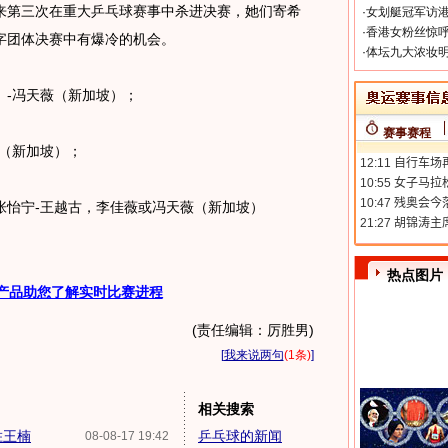
来第三次在重大乒乓球赛事中杀进决赛，她们寄希
·
女划艇冠军访港
·
香港女粉丝惊呼
字团体决赛中有爆冷的机会。
·
体坛九大浓妆明
-冯天薇（新加坡）；
赛事赛程
（新加坡）；
怡宁-王越古，李佳薇或冯天薇（新加坡）
热点图片
产品助您了解实时比赛进程
(责任编辑：厉胜男)
[
我来说两句
(1条)
]
相关搜索
胜王楠
乒乓球的新闻
08-08-17 19:42