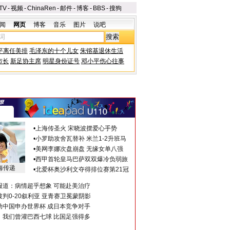
TV
-
视频
-
ChinaRen
-
邮件
-
博客
-
BBS
-
搜狗
闻
网页
博客
音乐
图片
说吧
平离任美排
毛泽东的十个儿女
朱镕基退休生活
市长
新足协主席
明星身份证号
邓小平伤心往事
•
上海传圣火 宋晓波摆爱心手势
•
小罗助攻舍瓦替补 米兰1-2升班马
•
美网李娜次盘崩盘 无缘女单八强
•
西甲首轮皇马巴萨双双爆冷负弱旅
海传递
•
北爱杯奥沙利文夺得排位赛第21冠
报道：病情超乎想象 可能赴美治疗
判0-20叙利亚 亚青赛卫冕蒙阴影
助中国申办世界杯 成日本竞争对手
：我们曾灌巴西七球 比国足强得多