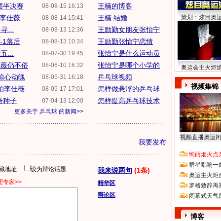
团半决赛
王楠的博客
08-08-15 16:13
3李佳薇
王楠 结婚
策划：炫目奥
08-08-14 15:41
...
王励勤女朋友张怡宁
08-08-13 12:36
-1落后
王励勤张怡宁恋情
08-08-13 10:34
...
张怡宁是什么运动员
08-07-30 19:45
佳薇仍不俗
张怡宁是哪个小学的
08-06-10 16:32
奥运会主火炬
点惊心动魄
乒乓球视频
08-05-31 16:18
视频集锦
怕李佳薇
怎样做悬浮的乒乓球
08-05-17 17:01
号种子
怎样提高乒乓球技术
07-04-13 12:00
更多关于
乒乓球
的新闻>>
视频直播奥运
我要发布
绚丽烟火点
群星唱响一
隐藏地址
设为辩论话题
我来说两句
(1条)
奥运主火炬
专家>>
精华区
罗格致辞再
辩论区
闭幕式天气
博客