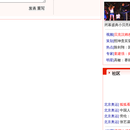
闭幕盛典小贝亮
视频|
贝克汉姆改
策划|
熙坤贵宾
热点|
陈剑翔：
专家|
童建强：
明星|
高敏：赛
社区
北京奥运
|
狐狐
北京奥运
|
中国
北京奥运
|
劳伦
北京奥运
|
张艺