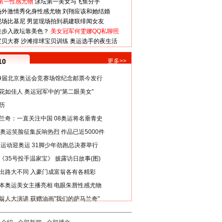
第一性感尤物
泳坛第一美女与飞鱼分手
场外激情秀化身性感尤物
刘翔应该和她结婚
现场比基尼
男篮现场拍到易建联绯闻女友
娃步入政坛靠美色？
美女冠军何雯娜QQ私聊照
宝贝大赛
沙滩排球宝贝训练
奥运选手的夜生活
10
更多>>
29届北京奥运会竞赛场馆纪念邮票今发行
花如佳人 奥运冠军中的“第二眼美女”
历
兰奇：一直关注中国 08奥运将名垂青史
8奥运笑脸征集反响热烈 作品已近5000件
类运动迎奥运 31脚少年劲跑总决赛举行
《35号投手温家宝》 披露访日故事(图)
出路大不同 入豪门成富翁各有各精彩
本奥运美女主播亮相 电眼朱唇性感尤物
翁人大演讲 获赠油画"我们的萨马兰奇"