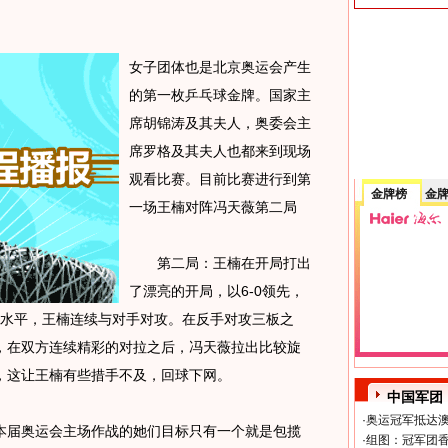
女子团体也是北京奥运会产生
的第一枚乒乓球金牌。国家主
席胡锦涛及其夫人，奥委会主
席罗格及其夫人也都来到现场
观看比赛。目前比赛进行到第
金牌榜
金
一场王楠对阵冯天薇第二局
第二局：王楠在开局打出
了漂亮的开局，以6-0领先，
高水平，王楠连续与对手对攻。在反手对攻三板之
，在双方连续精彩的对拉之后，冯天薇拉出比较旋
，这让王楠有些措手不及，回球下网。
中国军团
·
奥运冠军抵达澳
届奥运会主场作战的她们目标只有一个就是包揽
·
组图：冠军团香