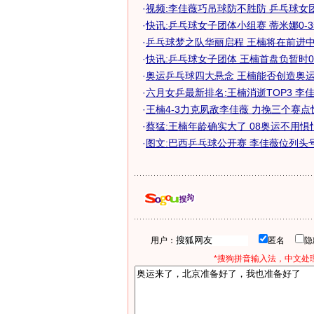
·
视频:李佳薇巧吊球防不胜防 乒乓球女
·
快讯:乒乓球女子团体小组赛 蒂米娜0-
·
乒乓球梦之队华丽启程 王楠将在前进中寻
·
快讯:乒乓球女子团体 王楠首盘负暂时0
·
奥运乒乓球四大悬念 王楠能否创造奥运五
·
六月女乒最新排名:王楠消逝TOP3 李
·
王楠4-3力克夙敌李佳薇 力挽三个赛
·
蔡猛:王楠年龄确实大了 08奥运不用惧
·
图文:巴西乒乓球公开赛 李佳薇位列头
用户：
匿名
*搜狗拼音输入法，中文处理