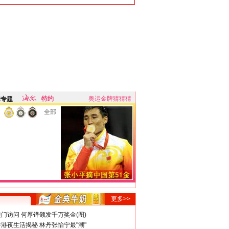
特约
奥运金牌猜猜猜
牌专题
全部
更多>>
门访问 何厚铧颁发千万奖金(图)
港夜生活揭秘 林丹张怡宁最"潮"