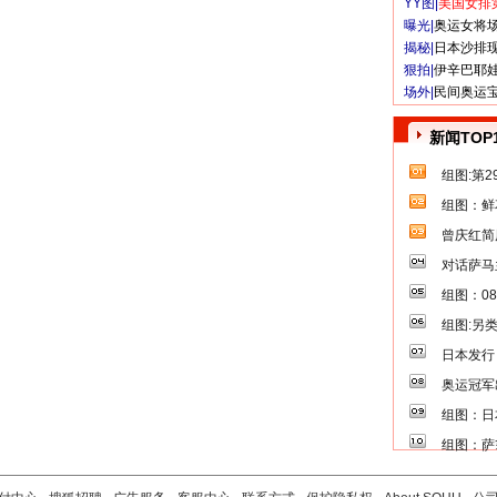
YY图|
美国女排
曝光|
奥运女将
揭秘|
日本沙排
狠拍|
伊辛巴耶
场外|
民间奥运
新闻TOP
组图:第
组图：鲜
曾庆红简
对话萨马
组图：0
组图:另
日本发行
奥运冠军
组图：日
组图：萨