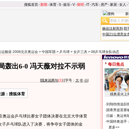
搜狐首页
-
新闻
-
体育
-
S
-
娱乐
-
V
-
财经
-
IT
-
汽车
-
房产
-
家居
-
女人
-
新
杨佳注射死刑
郎
中国21位漂亮女
奥运频道-2008北京奥运会
>
中国军团
>
乒乓球
>
女乒三杰
>
08乒乓球女队动态
每日焦点
轰出6-0 冯天薇对拉不示弱
[
我来说两句
(1)
] [字号：
大
中
小
]
来源：搜狐体育
残奥圣火上
·
刘翔伤情追踪
·
国青男篮罢赛被
北京奥运会乒乓球比赛女子团体决赛在北京大学体育
·
日媒：奥运有
·
中国特奥选手
女子乒乓球队进入了决赛，将争夺女子团体的金
更多>>