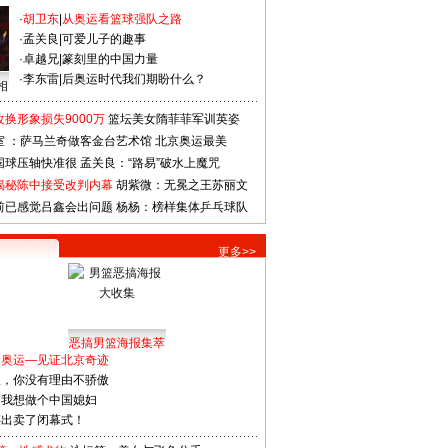
·
胡卫东
|
从奥运看篮球强队之路
·
孟关良
|
可爱儿子的趣事
·
卓越兄
|
篆刻里的中国力量
·
李东雷
|
后奥运时代我们期盼什么？
相
换形象损失9000万
篮坛美女隋菲菲军训英姿
室 ：萨马兰奇做客金台艺术馆
北京奥运最美
国球压轴快准很
孟关良：“路易”破水上魔咒
揭秘陈中接受改判内幕
胡紫微：无冕之王苏丽文
前已感觉吕鑫会出问题
杨杨：榜样集体乒乓球队
更多>>
恶搞男篮海报集萃
看奥运—见证北京奇迹
人，你没有理由不骄傲
：我想做个中国媳妇
谋出卖了闭幕式！