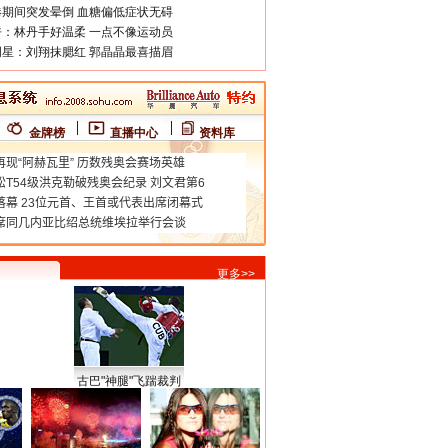
期间突发晕倒 血糖偏低症状无碍
：林丹手好温柔 一点不像运动员
星：刘翔抹腮红 郭晶晶最喜描眉
金牌榜
直播中心
资料库
更多>>
古巴"神腿"飞踹裁判