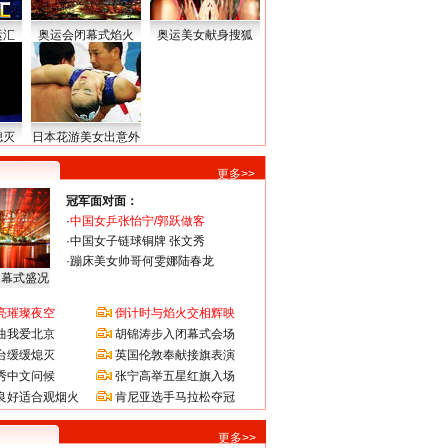
运汇
奥运会闭幕式焰火
奥运美女献身搜狐
熄灭
日本花游美女出意外
更多>>
冠军面对面：
·
中国女乒张怡宁/郭跃做客
·
中国女子链球铜牌 张文秀
·
蹦床美女帅哥何雯娜陆春龙
闭幕式盛况
亮璀璨夜空
倒计时与焰火交相辉映
曲我爱北京
胡锦涛步入闭幕式会场
台缓缓熄灭
英国伦敦奉献接旗表演
秀中文问候
张宁高举五星红旗入场
良好适合观烟火
肯尼亚选手马拉松夺冠
更多>>