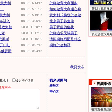
1意大利
怎样做意大利面条
08-08-16 13:16
..
如何做意大利通心粉
策划：炫目奥
08-08-15 21:08
5意大利
意大利式脆饼怎么做
08-08-15 19:05
布进入
北京男子养生馆
08-08-13 06:48
反败为胜
男子肾虚的症状
08-08-11 20:57
防守
怎样追求天蝎男子
08-08-11 17:08
奥运会主火炬
俄罗斯
请问铜牌后面是什么
08-08-11 16:00
会开门红
铜牌怎么翻译
08-08-10 07:43
S俄罗斯
08-08-10 04:15
我要发布
我来说两句
隐藏地址
设为辩论话题
视频集锦
精华区
专家>>
辩论区
视频直播奥运