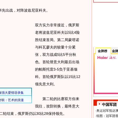
先出战，对阵波兹尼亚科夫。
双方实力非常接近，俄罗斯
老将波兹尼亚科夫以5比4险
胜结束首局。第二局蒙塔诺
与科瓦廖夫的较量十分紧
金牌榜
金
张，双方战成5比5平分秋
色。首轮替意大利最后出场
的帕斯托雷3-5负于亚基缅
科。首轮俄罗斯队以15比12
领先意大利。
第二轮的比赛双方你来
中国军团
我往，攻防转换，最终意大
·
奥运冠军抵达澳
二轮结束，俄罗斯仍以30比28保持领先。
·
组图：冠军团香