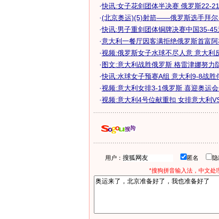
·
快讯:女子花剑团体半决赛 俄罗斯22-2
·
(北京奥运)(5)射箭——俄罗斯选手拜尔·.
·
快讯:男子重剑团体铜牌决赛中国35-4
·
意大利一餐厅因客满拒绝俄罗斯首富阿
·
视频:俄罗斯女子水球不尽人意 意大利
·
图文:意大利战胜俄罗斯 格雷津娜努力
·
快讯:水球女子预赛A组 意大利9-8战胜
·
视频:意大利女排3-1俄罗斯 喜迎奥运
·
视频:意大利4号位献重扣 女排意大利V
用户：
匿名
*搜狗拼音输入法，中文处理