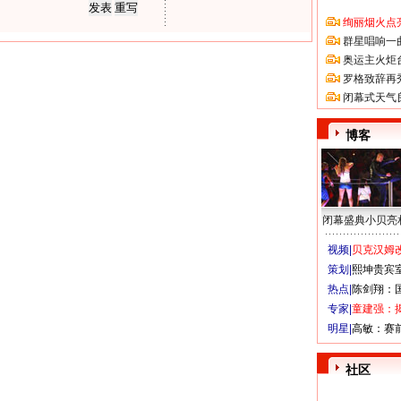
绚丽烟火点
群星唱响一
奥运主火炬
罗格致辞再
闭幕式天气
博客
闭幕盛典小贝亮
视频|
贝克汉姆改
策划|
熙坤贵宾
热点|
陈剑翔：
专家|
童建强：
明星|
高敏：赛
社区