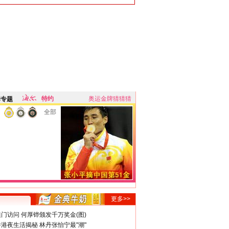
特约
奥运金牌猜猜猜
牌专题
全部
更多>>
门访问 何厚铧颁发千万奖金(图)
港夜生活揭秘 林丹张怡宁最"潮"