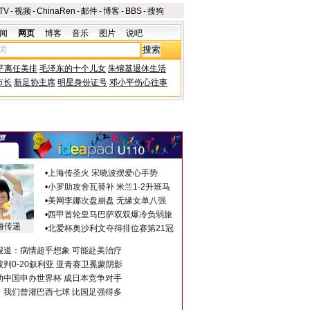
TV
-
视频
-
ChinaRen
-
邮件
-
博客
-
BBS
-
搜狗
闻
网页
博客
音乐
图片
说吧
平离任美排
毛泽东的十个儿女
朱镕基退休生活
市长
新足协主席
明星身份证号
邓小平伤心往事
•
上海传圣火 宋晓波摆爱心手势
•
小罗助攻舍瓦替补 米兰1-2升班马
•
美网李娜次盘崩盘 无缘女单八强
•
西甲首轮皇马巴萨双双爆冷负弱旅
海传递
•
北爱杯奥沙利文夺得排位赛第21冠
报道：病情超乎想象 可能赴美治疗
判0-20叙利亚 亚青赛卫冕蒙阴影
助中国申办世界杯 成日本竞争对手
：我们曾灌巴西七球 比国足强得多