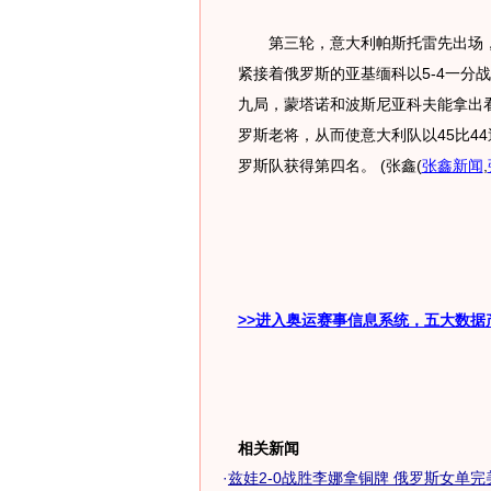
第三轮，意大利帕斯托雷先出场，他6
紧接着俄罗斯的亚基缅科以5-4一分
九局，蒙塔诺和波斯尼亚科夫能拿出
罗斯老将，从而使意大利队以45比4
罗斯队获得第四名。 (张鑫
(
张鑫新闻
,
>>进入奥运赛事信息系统，五大数据
相关新闻
·
兹娃2-0战胜李娜拿铜牌 俄罗斯女单