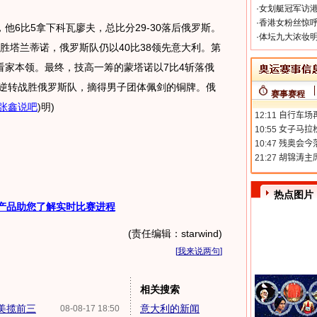
·
女划艇冠军访港
·
香港女粉丝惊呼
比5拿下科瓦廖夫，总比分29-30落后俄罗斯。
·
体坛九大浓妆明
战胜塔兰蒂诺，俄罗斯队仍以40比38领先意大利。第
看家本领。最终，技高一筹的蒙塔诺以7比4斩落俄
4逆转战胜俄罗斯队，摘得男子团体佩剑的铜牌。俄
赛事赛程
张鑫说吧
)
明)
热点图片
产品助您了解实时比赛进程
(责任编辑：starwind)
[
我来说两句
]
相关搜索
完美揽前三
意大利的新闻
08-08-17 18:50