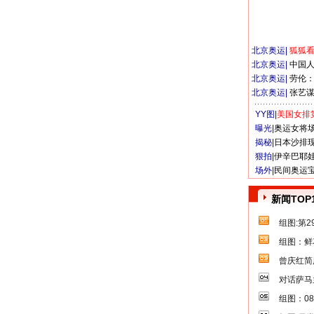
北京奥运
|
狐狐
北京奥运
|
中国
北京奥运
|
劳伦
北京奥运
|
张艺
YY图|
美国女排
曝光|
奥运女将
揭秘|
日本沙排
狠拍|
伊辛巴耶
场外|
民间奥运
新闻TOP
组图:第
组图：鲜
曾庆红简
对话萨马
组图：0