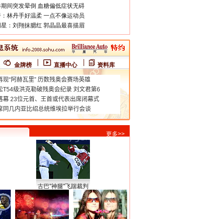
期间突发晕倒 血糖偏低症状无碍
：林丹手好温柔 一点不像运动员
星：刘翔抹腮红 郭晶晶最喜描眉
金牌榜
直播中心
资料库
更多>>
古巴"神腿"飞踹裁判