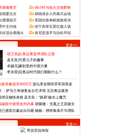
亮璀璨夜空
倒计时与焰火交相辉映
曲我爱北京
胡锦涛步入闭幕式会场
台缓缓熄灭
英国伦敦奉献接旗表演
秀中文问候
张宁高举五星红旗入场
良好适合观烟火
肯尼亚选手马拉松夺冠
更多>>
·
胡卫东
|
从奥运看篮球强队之路
·
孟关良
|
可爱儿子的趣事
·
卓越兄
|
篆刻里的中国力量
·
李东雷
|
后奥运时代我们期盼什么？
相
换形象损失9000万
篮坛美女隋菲菲军训英姿
室 ：萨马兰奇做客金台艺术馆
北京奥运最美
国球压轴快准很
孟关良：“路易”破水上魔咒
揭秘陈中接受改判内幕
胡紫微：无冕之王苏丽文
前已感觉吕鑫会出问题
杨杨：榜样集体乒乓球队
更多>>