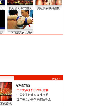
运汇
奥运会闭幕式焰火
奥运美女献身搜狐
熄灭
日本花游美女出意外
更多>>
冠军面对面：
·
中国女乒张怡宁/郭跃做客
·
中国女子链球铜牌 张文秀
·
蹦床美女帅哥何雯娜陆春龙
闭幕式盛况