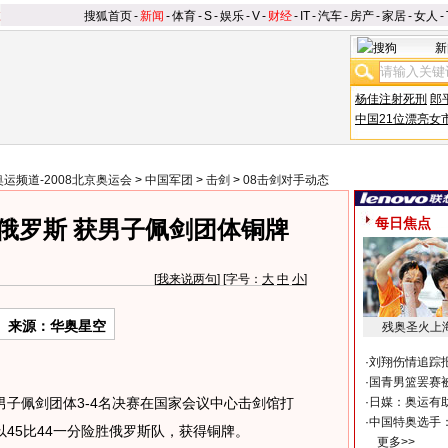
搜狐首页
-
新闻
-
体育
-
S
-
娱乐
-
V
-
财经
-
IT
-
汽车
-
房产
-
家居
-
女人
-
新
杨佳注射死刑
郎
中国21位漂亮女
奥运频道-2008北京奥运会
>
中国军团
>
击剑
>
08击剑对手动态
每日焦点
44俄罗斯 获男子佩剑团体铜牌
[
我来说两句
] [字号：
大
中
小
]
来源：华奥星空
残奥圣火上
·
刘翔伤情追踪
·
国青男篮罢赛被
，男子佩剑团体3-4名决赛在国家会议中心击剑馆打
·
日媒：奥运有
·
中国特奥选手
45比44一分险胜俄罗斯队，获得铜牌。
更多>>