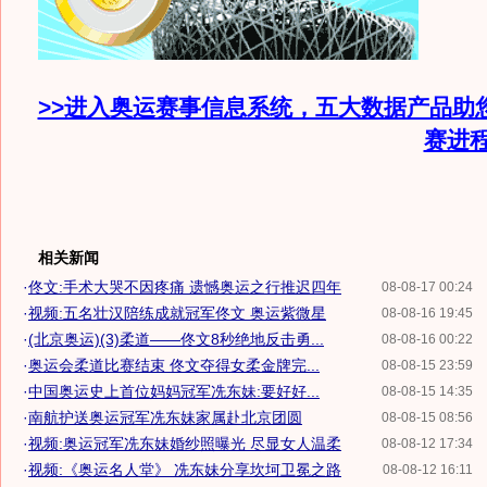
>>进入奥运赛事信息系统，五大数据产品助
赛进
相关新闻
·
佟文:手术大哭不因疼痛 遗憾奥运之行推迟四年
08-08-17 00:24
·
视频:五名壮汉陪练成就冠军佟文 奥运紫微星
08-08-16 19:45
·
(北京奥运)(3)柔道——佟文8秒绝地反击勇...
08-08-16 00:22
·
奥运会柔道比赛结束 佟文夺得女柔金牌完...
08-08-15 23:59
·
中国奥运史上首位妈妈冠军冼东妹:要好好...
08-08-15 14:35
·
南航护送奥运冠军冼东妹家属赴北京团圆
08-08-15 08:56
·
视频:奥运冠军冼东妹婚纱照曝光 尽显女人温柔
08-08-12 17:34
·
视频:《奥运名人堂》 冼东妹分享坎坷卫冕之路
08-08-12 16:11