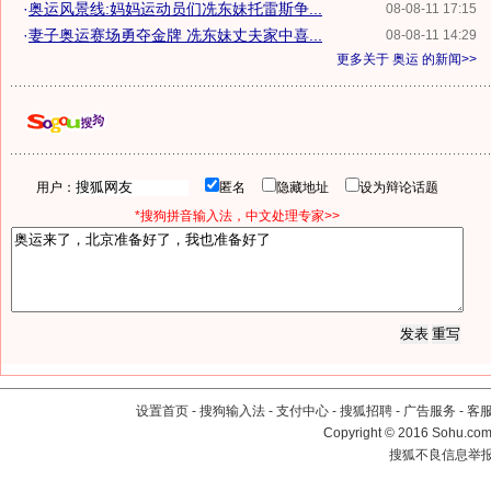
·
奥运风景线:妈妈运动员们冼东妹托雷斯争...
08-08-11 17:15
·
妻子奥运赛场勇夺金牌 冼东妹丈夫家中喜...
08-08-11 14:29
更多关于
奥运
的新闻>>
用户：
匿名
隐藏地址
设为辩论话题
*搜狗拼音输入法，中文处理专家>>
设置首页
-
搜狗输入法
-
支付中心
-
搜狐招聘
-
广告服务
-
客
Copyright
©
2016 Sohu.com 
搜狐不良信息举