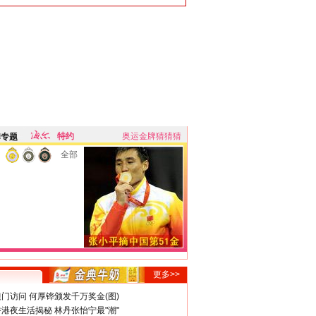
特约
奥运金牌猜猜猜
牌专题
全部
更多>>
门访问 何厚铧颁发千万奖金(图)
港夜生活揭秘 林丹张怡宁最"潮"