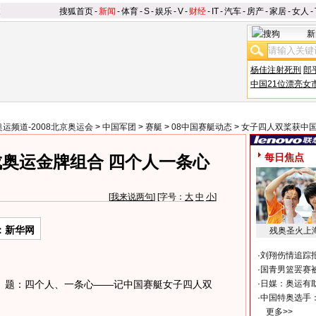
搜狐首页
-
新闻
-
体育
-
S
-
娱乐
-
V
-
财经
-
IT
-
汽车
-
房产
-
家居
-
女人
-
新
杨佳注射死刑
郎
中国21位漂亮女
奥运频道-2008北京奥运会
>
中国军团
>
赛艇
>
08中国赛艇动态
>
女子四人双桨获中
每日焦点
奥运金牌组合 四个人一条心
[
我来说两句
] [字号：
大
中
小
]
：新华网
残奥圣火上
·
刘翔伤情追踪
·
国青男篮罢赛被
题：四个人、一条心——记中国赛艇女子四人双
·
日媒：奥运有
·
中国特奥选手
更多>>