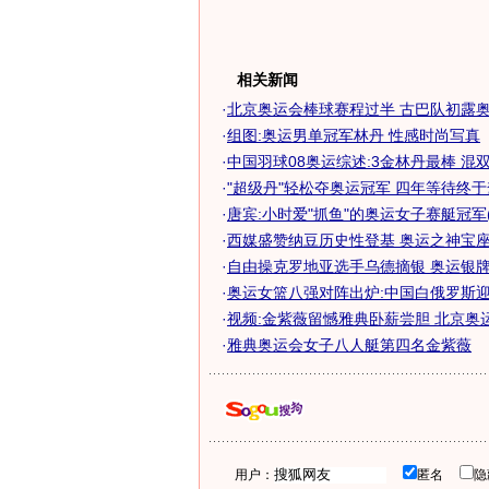
相关新闻
·
北京奥运会棒球赛程过半 古巴队初露奥运
·
组图:奥运男单冠军林丹 性感时尚写真
·
中国羽球08奥运综述:3金林丹最棒 混双遭
·
"超级丹"轻松夺奥运冠军 四年等待终
·
唐宾:小时爱"抓鱼"的奥运女子赛艇冠军(
·
西媒盛赞纳豆历史性登基 奥运之神宝座非
·
自由操克罗地亚选手乌德摘银 奥运银牌献
·
奥运女篮八强对阵出炉:中国白俄罗斯
·
视频:金紫薇留憾雅典卧薪尝胆 北京奥
·
雅典奥运会女子八人艇第四名金紫薇
用户：
匿名