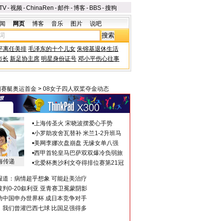
TV
-
视频
-
ChinaRen
-
邮件
-
博客
-
BBS
-
搜狗
闻
网页
博客
音乐
图片
说吧
平离任美排
毛泽东的十个儿女
朱镕基退休生活
市长
新足协主席
明星身份证号
邓小平伤心往事
国赛艇奥运首金
>
08女子四人双桨夺金动态
•
上海传圣火 宋晓波摆爱心手势
•
小罗助攻舍瓦替补 米兰1-2升班马
•
美网李娜次盘崩盘 无缘女单八强
•
西甲首轮皇马巴萨双双爆冷负弱旅
海传递
•
北爱杯奥沙利文夺得排位赛第21冠
报道：病情超乎想象 可能赴美治疗
判0-20叙利亚 亚青赛卫冕蒙阴影
助中国申办世界杯 成日本竞争对手
：我们曾灌巴西七球 比国足强得多