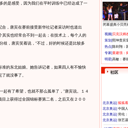
更多的是感受，因为我们在平时训练中已经达成了一
闭幕盛典小贝亮
合，唐宾在赛前接受新华社记者采访时也道出
视频|
贝克汉姆改
四个其实也经常合不到一起去；在技术上，每个人的
策划|
熙坤贵宾
分歧，唐宾笑着说，“不过，好的时候还是比较多
热点|
陈剑翔：
专家|
童建强：
明星|
高敏：赛
准的东北姑娘。她告诉记者，如果四人有不愉快
社区
完了就没事了。
起有了希望，也就不那么孤单了，”唐宾说。１４
项目上获得过全国锦标赛第二名，之后又在２００
北京奥运
|
狐狐
北京奥运
|
中国
北京奥运
|
劳伦
北京奥运
|
张艺