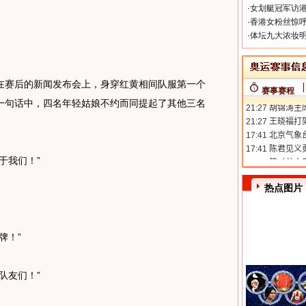
·
女划艇冠军访港
·
香港女粉丝惊呼
·
体坛九大浓妆明
赛后的新闻发布会上，身穿红黄相间队服第一个
赛事赛程
一句话中，四名年轻姑娘不约而同提起了其他三名
于我们！”
热点图片
牌！”
队友们！”