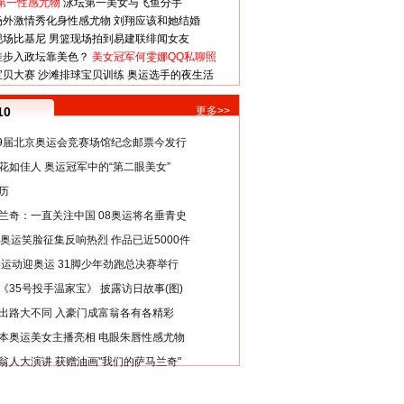
第一性感尤物
泳坛第一美女与飞鱼分手
场外激情秀化身性感尤物
刘翔应该和她结婚
现场比基尼
男篮现场拍到易建联绯闻女友
娃步入政坛靠美色？
美女冠军何雯娜QQ私聊照
宝贝大赛
沙滩排球宝贝训练
奥运选手的夜生活
10
更多>>
29届北京奥运会竞赛场馆纪念邮票今发行
花如佳人 奥运冠军中的“第二眼美女”
历
兰奇：一直关注中国 08奥运将名垂青史
8奥运笑脸征集反响热烈 作品已近5000件
类运动迎奥运 31脚少年劲跑总决赛举行
《35号投手温家宝》 披露访日故事(图)
出路大不同 入豪门成富翁各有各精彩
本奥运美女主播亮相 电眼朱唇性感尤物
翁人大演讲 获赠油画"我们的萨马兰奇"