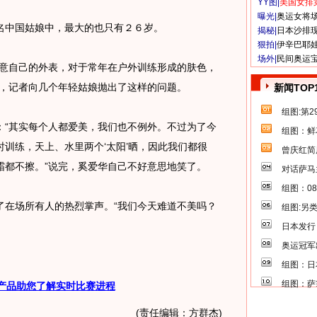
YY图|
美国女排
曝光|
奥运女将
中国姑娘中，最大的也只有２６岁。
揭秘|
日本沙排
狠拍|
伊辛巴耶
场外|
民间奥运
意自己的外表，对于常年在户外训练形成的肤色，
上，记者向几个年轻姑娘抛出了这样的问题。
新闻TOP
组图:第
“其实每个人都爱美，我们也不例外。不过为了今
组图：鲜
训练，天上、水里两个‘太阳’晒，因此我们都很
曾庆红简
霜都不擦。”说完，奚爱华自己不好意思地笑了。
对话萨马
组图：0
在场所有人的热烈掌声。“我们今天难道不美吗？
组图:另
日本发行
奥运冠军
组图：日
组图：萨
产品助您了解实时比赛进程
(责任编辑：方群杰)