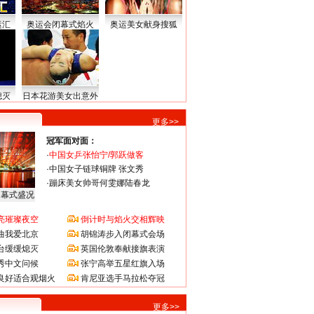
运汇
奥运会闭幕式焰火
奥运美女献身搜狐
熄灭
日本花游美女出意外
更多>>
冠军面对面：
·
中国女乒张怡宁/郭跃做客
·
中国女子链球铜牌 张文秀
·
蹦床美女帅哥何雯娜陆春龙
闭幕式盛况
亮璀璨夜空
倒计时与焰火交相辉映
曲我爱北京
胡锦涛步入闭幕式会场
台缓缓熄灭
英国伦敦奉献接旗表演
秀中文问候
张宁高举五星红旗入场
良好适合观烟火
肯尼亚选手马拉松夺冠
更多>>