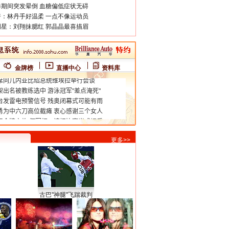
期间突发晕倒 血糖偏低症状无碍
：林丹手好温柔 一点不像运动员
星：刘翔抹腮红 郭晶晶最喜描眉
金牌榜
直播中心
资料库
更多>>
古巴"神腿"飞踹裁判