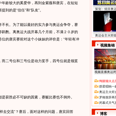
年龄较大的奚爱华，再到金紫薇和唐宾，在短短
策划：炫目奥
到的是“信任”和“队友”。
不长。为了能以最好的实力参与奥运会争夺，赛
停斟酌。离奥运大战开幕几个月前，不满２０岁的
奥运会主火炬
号位的唐宾赛前对这个小妹妹的评价是：“年轻有冲
视频集锦
而二号位和三号位是动力桨手，四号位就是领桨
视频直播奥运
绚丽烟火点
群星唱响一
奥运主火炬
是获胜必不可缺的因素，赛艇比赛也不例外。
罗格致辞再
闭幕式天气
去交流”？赛后，面对这样的问题，唐宾回答
博客