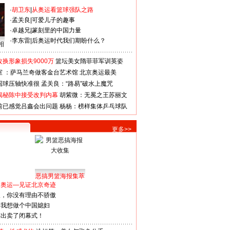
·
胡卫东
|
从奥运看篮球强队之路
·
孟关良
|
可爱儿子的趣事
·
卓越兄
|
篆刻里的中国力量
·
李东雷
|
后奥运时代我们期盼什么？
相
换形象损失9000万
篮坛美女隋菲菲军训英姿
室 ：萨马兰奇做客金台艺术馆
北京奥运最美
国球压轴快准很
孟关良：“路易”破水上魔咒
揭秘陈中接受改判内幕
胡紫微：无冕之王苏丽文
前已感觉吕鑫会出问题
杨杨：榜样集体乒乓球队
更多>>
恶搞男篮海报集萃
看奥运—见证北京奇迹
人，你没有理由不骄傲
：我想做个中国媳妇
谋出卖了闭幕式！