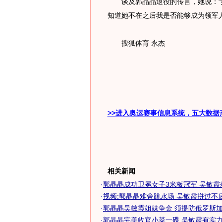
谈及郭晶晶退役的传言，她说：“
知道她不在之后我是否能够成为领军人
搜狐体育 永杰
>>进入奥运赛事信息系统，五大数据
相关新闻
·
郭晶晶成功卫冕女子3米板冠军 吴敏霞
·
视频:郭晶晶难舍跳水场 吴敏霞拼过不
·
郭晶晶吴敏霞姐妹争金 须提防俄罗斯加拿
·
郭晶晶完美收官小菜一碟 吴敏霞有实力笑