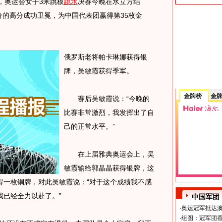
，奥运会女子3米跳板
跳水
决赛今晚在水立方结
35分的高分成功卫冕，为中国代表团赢得第35枚金
俄罗斯老将帕卡琳娜获得银
牌，吴敏霞获得季军。
金牌榜
金
赛后吴敏霞说：“今晚的
比赛非常激烈，我发挥出了自
己的正常水平。”
在上届雅典奥运会上，吴
敏霞输给郭晶晶获得银牌，这
得一枚铜牌，对此吴敏霞说：“对于这个成绩我不感
我已经全力以赴了。”
中国军团
·
奥运冠军抵达澳
·
组图：冠军团香