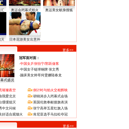
运汇
奥运会闭幕式焰火
奥运美女献身搜狐
熄灭
日本花游美女出意外
更多>>
冠军面对面：
·
中国女乒张怡宁/郭跃做客
·
中国女子链球铜牌 张文秀
·
蹦床美女帅哥何雯娜陆春龙
闭幕式盛况
亮璀璨夜空
倒计时与焰火交相辉映
曲我爱北京
胡锦涛步入闭幕式会场
台缓缓熄灭
英国伦敦奉献接旗表演
秀中文问候
张宁高举五星红旗入场
良好适合观烟火
肯尼亚选手马拉松夺冠
更多>>