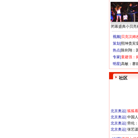
闭幕盛典小贝亮
视频|
贝克汉姆改
策划|
熙坤贵宾
热点|
陈剑翔：
专家|
童建强：
明星|
高敏：赛
社区
北京奥运
|
狐狐
北京奥运
|
中国
北京奥运
|
劳伦
北京奥运
|
张艺