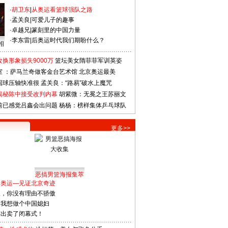
·
胡卫东
|
从奥运看篮球强队之路
·
孟关良
|
可爱儿子的趣事
·
卓越兄
|
篆刻里的中国力量
·
李东雷
|
后奥运时代我们期盼什么？
相
换形象损失9000万
篮坛美女隋菲菲军训英姿
室 ：萨马兰奇做客金台艺术馆
北京奥运最美
国球压轴快准很
孟关良：“路易”破水上魔咒
揭秘陈中接受改判内幕
胡紫微：无冕之王苏丽文
前已感觉吕鑫会出问题
杨杨：榜样集体乒乓球队
更多>>
恶搞男篮海报集萃
看奥运—见证北京奇迹
人，你没有理由不骄傲
：我想做个中国媳妇
谋出卖了闭幕式！