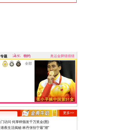
特约
奥运金牌猜猜猜
牌专题
全部
更多>>
门访问 何厚铧颁发千万奖金(图)
港夜生活揭秘 林丹张怡宁最"潮"