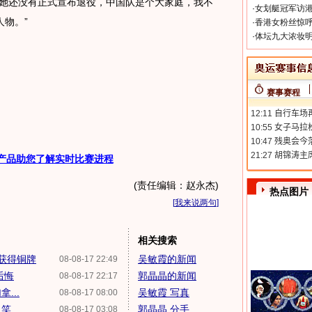
她还没有正式宣布退役，中国队是个大家庭，我不
·
女划艇冠军访港
物。”
·
香港女粉丝惊呼
·
体坛九大浓妆明
赛事赛程
产品助您了解实时比赛进程
(责任编辑：赵永杰)
热点图片
[
我来说两句
]
相关搜索
获得铜牌
吴敏霞的新闻
08-08-17 22:49
后悔
郭晶晶的新闻
08-08-17 22:17
...
吴敏霞 写真
08-08-17 08:00
...
郭晶晶 分手
08-08-17 03:08