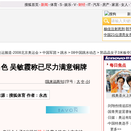
搜狐首页
-
新闻
-
体育
-
S
-
娱乐
-
V
-
财经
-
IT
-
汽车
-
房产
-
家居
-
女人
-
新
杨佳注射死刑
郎
中国21位漂亮女
奥运频道-2008北京奥运会
>
中国军团
>
跳水
>
08中国跳水动态
>
郭晶晶女子3米板夺
每日焦点
色 吴敏霞称已尽力满意铜牌
[
我来说两句
] [字号：
大
中
小
]
来源：搜狐体育 作者：永杰
残奥圣火上
·
刘翔伤情追踪
·
国青男篮罢赛被
·
日媒：奥运有
·
中国特奥选手
更多>>