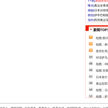
YY图|
美国女排
曝光|
奥运女将
揭秘|
日本沙排
狠拍|
伊辛巴耶
场外|
民间奥运
新闻TOP
组图:第
组图：鲜
曾庆红简
对话萨马
组图：0
组图:另
日本发行
奥运冠军
组图：日
组图：萨