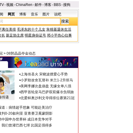
TV
-
视频
-
ChinaRen
-
邮件
-
博客
-
BBS
-
搜狗
闻
网页
博客
音乐
图片
说吧
平离任美排
毛泽东的十个儿女
朱镕基退休生活
市长
新足协主席
明星身份证号
邓小平伤心往事
冠
>
08郭晶晶夺金动态
•
上海传圣火 宋晓波摆爱心手势
•
小罗助攻舍瓦替补 米兰1-2升班马
•
美网李娜次盘崩盘 无缘女单八强
•
西甲首轮皇马巴萨双双爆冷负弱旅
海传递
•
北爱杯奥沙利文夺得排位赛第21冠
报道：病情超乎想象 可能赴美治疗
判0-20叙利亚 亚青赛卫冕蒙阴影
助中国申办世界杯 成日本竞争对手
：我们曾灌巴西七球 比国足强得多