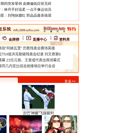
期间突发晕倒 血糖偏低症状无碍
：林丹手好温柔 一点不像运动员
星：刘翔抹腮红 郭晶晶最喜描眉
金牌榜
直播中心
资料库
更多>>
古巴"神腿"飞踹裁判