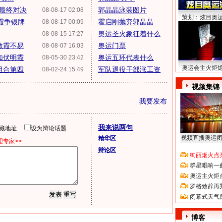
年最终对决
郭晶晶泳装图片
08-08-17 02:08
策划：炫目奥
霞争银牌
霍启刚抛弃郭晶晶
08-08-17 00:09
奥运圣火象征着什么
08-08-15 17:27
敏霞不易
奥运门票
08-08-07 16:03
如伏明霞
奥运五环代表什么
08-05-30 23:42
奥运会主火炬
组合第四
军队退役干部涨工资
08-02-24 15:49
视频集锦
我要发布
我来说两句
隐藏地址
设为辩论话题
视频直播奥运
精华区
专家>>
辩论区
绚丽烟火点
群星唱响一
奥运主火炬
罗格致辞再
闭幕式天气
博客