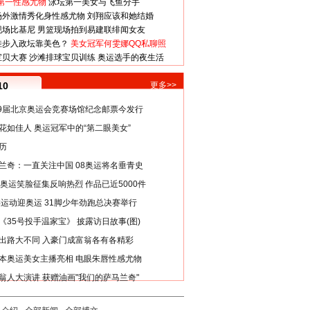
第一性感尤物
泳坛第一美女与飞鱼分手
场外激情秀化身性感尤物
刘翔应该和她结婚
现场比基尼
男篮现场拍到易建联绯闻女友
娃步入政坛靠美色？
美女冠军何雯娜QQ私聊照
宝贝大赛
沙滩排球宝贝训练
奥运选手的夜生活
10
更多>>
29届北京奥运会竞赛场馆纪念邮票今发行
花如佳人 奥运冠军中的“第二眼美女”
历
兰奇：一直关注中国 08奥运将名垂青史
8奥运笑脸征集反响热烈 作品已近5000件
类运动迎奥运 31脚少年劲跑总决赛举行
《35号投手温家宝》 披露访日故事(图)
出路大不同 入豪门成富翁各有各精彩
本奥运美女主播亮相 电眼朱唇性感尤物
翁人大演讲 获赠油画"我们的萨马兰奇"