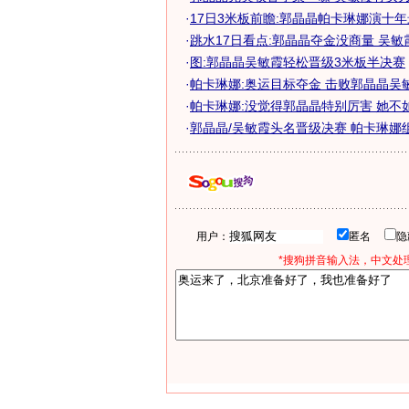
·
17日3米板前瞻:郭晶晶帕卡琳娜演十
·
跳水17日看点:郭晶晶夺金没商量 吴敏
·
图:郭晶晶吴敏霞轻松晋级3米板半决赛
·
帕卡琳娜:奥运目标夺金 击败郭晶晶吴
·
帕卡琳娜:没觉得郭晶晶特别厉害 她不
·
郭晶晶/吴敏霞头名晋级决赛 帕卡琳娜
用户：
匿名
*搜狗拼音输入法，中文处理