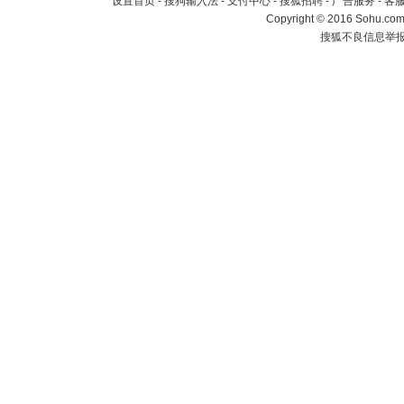
设置首页
-
搜狗输入法
-
支付中心
-
搜狐招聘
-
广告服务
-
客
Copyright
©
2016 Sohu.com 
搜狐不良信息举