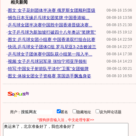
相关新闻
·
图文:女子花剑团体半决赛 俄罗斯女团顺利晋级
08-08-16 15:06
·
憾负日本无缘乒乓球女团奖牌 中国香港输...
08-08-16 13:58
·
乒乓球女团半决赛中国胜中国香港晋级决赛...
08-08-15 21:30
·
女子乒乓球为新加坡打破四十八年奥运"奖牌荒"
08-08-15 19:12
·
图文:乒乓球女团小组赛 中国香港双打组合比赛
08-08-14 22:59
·
快讯:乒乓球女子团体C组 罗马尼亚3-2击败波兰
08-08-14 22:27
·
乒乓球女子团体赛中国队获小组第一闯入半...
08-08-14 17:38
·
视频:女子乒乓球冠军录 张怡宁邓亚萍领衔
08-08-14 14:23
·
特写:中国女子射箭队平淡中"卫冕"女团银牌
08-08-11 00:21
·
图文:体操女团女子资格赛 英国选手飘逸身姿
08-08-10 16:50
用户：
匿名
隐藏地址
设为辩论话题
*搜狗拼音输入法，中文处理专家>>