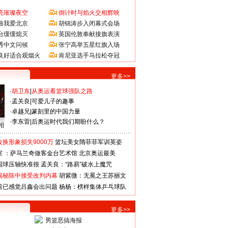
亮璀璨夜空
倒计时与焰火交相辉映
曲我爱北京
胡锦涛步入闭幕式会场
台缓缓熄灭
英国伦敦奉献接旗表演
秀中文问候
张宁高举五星红旗入场
良好适合观烟火
肯尼亚选手马拉松夺冠
更多>>
·
胡卫东
|
从奥运看篮球强队之路
·
孟关良
|
可爱儿子的趣事
·
卓越兄
|
篆刻里的中国力量
·
李东雷
|
后奥运时代我们期盼什么？
相
换形象损失9000万
篮坛美女隋菲菲军训英姿
室 ：萨马兰奇做客金台艺术馆
北京奥运最美
国球压轴快准很
孟关良：“路易”破水上魔咒
揭秘陈中接受改判内幕
胡紫微：无冕之王苏丽文
前已感觉吕鑫会出问题
杨杨：榜样集体乒乓球队
更多>>