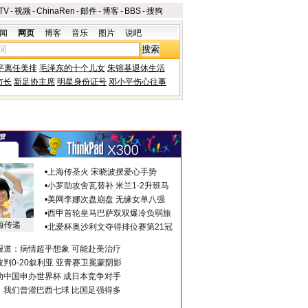
TV
-
视频
-
ChinaRen
-
邮件
-
博客
-
BBS
-
搜狗
闻
网页
博客
音乐
图片
说吧
平离任美排
毛泽东的十个儿女
朱镕基退休生活
市长
新足协主席
明星身份证号
邓小平伤心往事
•
上海传圣火 宋晓波摆爱心手势
•
小罗助攻舍瓦替补 米兰1-2升班马
•
美网李娜次盘崩盘 无缘女单八强
•
西甲首轮皇马巴萨双双爆冷负弱旅
海传递
•
北爱杯奥沙利文夺得排位赛第21冠
报道：病情超乎想象 可能赴美治疗
判0-20叙利亚 亚青赛卫冕蒙阴影
助中国申办世界杯 成日本竞争对手
：我们曾灌巴西七球 比国足强得多