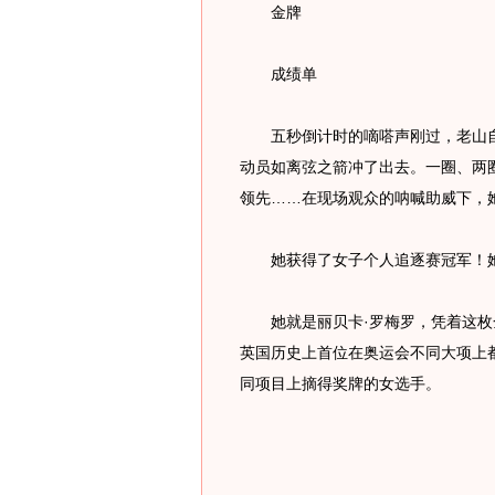
金牌
成绩单
五秒倒计时的嘀嗒声刚过，老山自
动员如离弦之箭冲了出去。一圈、两
领先……在现场观众的呐喊助威下，
她获得了女子个人追逐赛冠军！她
她就是丽贝卡·罗梅罗，凭着这枚
英国历史上首位在奥运会不同大项上
同项目上摘得奖牌的女选手。