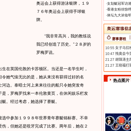
奥运会上获得游泳银牌，１９
·
女划艇冠军访港
·
香港女粉丝惊呼
７６年奥运会上获得手球银
·
体坛九大浓妆明
牌。
“我非常高兴，我的教练说
赛事赛程
我已经创造了历史。”２８岁的
罗梅罗说。
生在英国伦敦的卡苏顿区。当还是一名学生时，
但令她气恼无比的是，她从来没有获得过好的名
热点图片
士河边。泰晤士河上来来往往的船只令她突发奇
于是，罗梅罗找来一本伦敦黄页，在休闲娱乐栏发
划艇。经过考虑，她选择了赛艇。
选中参加１９９８年世界青年赛艇锦标赛。不幸
受伤，但她还是咬牙完成了比赛。两年后，她在２