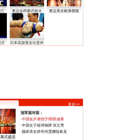
运汇
奥运会闭幕式焰火
奥运美女献身搜狐
熄灭
日本花游美女出意外
更多>>
冠军面对面：
·
中国女乒张怡宁/郭跃做客
·
中国女子链球铜牌 张文秀
·
蹦床美女帅哥何雯娜陆春龙
闭幕式盛况