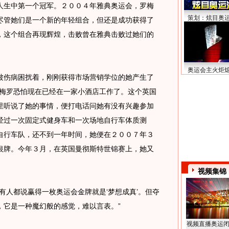
人生中第一个冠军。２００４年雅典奥运会，罗梅
策划：炫目奥
尽管她们是一个新的年轻组合，但还是成功获得了
，这个组合再现辉煌，击败曾在雅典击败过她们的
奥运会主火炬
伤病困扰着，刚刚获得市场营销学位的她产生了
罗梅罗恐怕现在已经在一家小酒店工作了。这个英国
里听说了她的事情，便打电话问她有没有兴趣参加
经过一次固定式健身车和一次场地自行车体质测
自行车队，还不到一年时间，她便在２００７年３
银牌。今年３月，在英国曼彻斯特世锦赛上，她又
视频集锦
人都说赢得一枚奥运会金牌就是‘梦想成真’。但夺
，它是一种魔幻般的感觉，难以言表。”
视频直播奥运