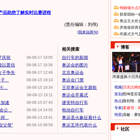
绚丽烟火点
产品助您了解实时比赛进程
群星唱响一
奥运主火炬
(责任编辑：刘伟)
罗格致辞再
[
我来说两句
]
闭幕式天气
博客
相关搜索
罗庆祝
自行车的新闻
08-08-17 19:05
难以置信
奥运会的图片
08-08-17 18:56
女子争先
北京奥运会
08-08-17 12:46
闭幕盛典小贝亮
...
奥运会门票
08-08-15 19:10
...
王菲奥运会主题歌
视频|
贝克汉姆改
08-08-15 18:34
策划|
熙坤贵宾
奥运会开幕式
08-08-15 18:11
热点|
陈剑翔：
起加速
捷安特自行车
08-08-15 07:43
专家|
童建强：
公...
电动自行车
08-08-14 14:55
明星|
高敏：赛
...
奥运圣火象征着什么
08-08-13 18:41
祖父母"
奥运五环代表什么
08-08-10 09:59
社区