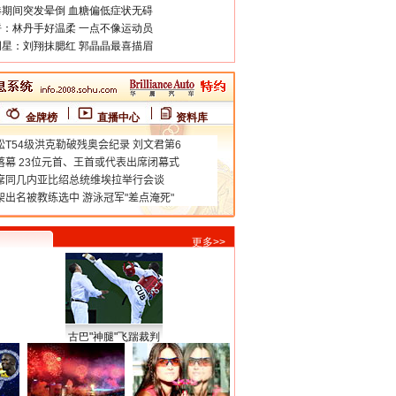
期间突发晕倒 血糖偏低症状无碍
：林丹手好温柔 一点不像运动员
星：刘翔抹腮红 郭晶晶最喜描眉
金牌榜
直播中心
资料库
更多>>
古巴"神腿"飞踹裁判