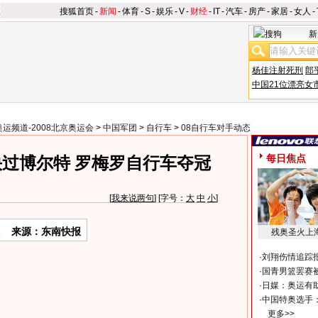
搜狐首页
-
新闻
-
体育
-
S
-
娱乐
-
V
-
财经
-
IT
-
汽车
-
房产
-
家居
-
女人
-
新
杨佳注射死刑
郎
中国21位漂亮女
奥运频道-2008北京奥运会
>
中国军团
>
自行车
>
08自行车对手动态
每日焦点
过博尔特 罗梅罗自行车夺冠
[
我来说两句
] [字号：
大
中
小
]
来源：东南快报
残奥圣火上
·
刘翔伤情追踪
·
国青男篮罢赛被
·
日媒：奥运有
·
中国特奥选手
更多>>