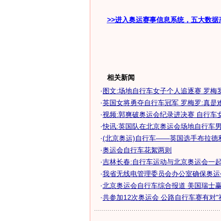
>>进入奥运赛事信息系统，五大数据
相关新闻
·
图文:场地自行车女子个人追逐赛 罗梅
·
英国女将勇夺自行车冠军 罗梅罗:真是
·
视频:郭爽破奥运会纪录进决赛 自行车
·
快讯:英国队在北京奥运会场地自行车男子
·
(北京奥运)自行车——英国选手布拉德利·
·
奥运会自行车花絮两则
·
吉林长春:自行车运动与北京奥运会一
·
我省无线电管理委员会办公室确保奥运会
·
北京奥运会自行车综合报道 美国瑞士赢得
·
共参加12次奥运会 公路自行车赛有对"