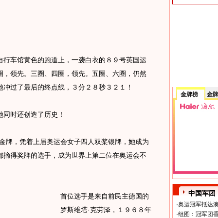
行车馆黄色的跑道上，一袭白衣的８９号英国运
圈，领先。三圈、四圈，领先。五圈、六圈，仍然
她冲过了最后的终点线，３分２８秒３２１！
金牌榜
金
同时还创造了历史！
金牌，凭着上届奥运会女子四人双桨银牌，她成为
都摘得奖牌的选手，成为世界上第二位在奥运会不
中国军团
首位选手是来自前民主德国的
·
奥运冠军抵达澳
罗斯维塔·克劳泽，１９６８年
·
组图：冠军团香