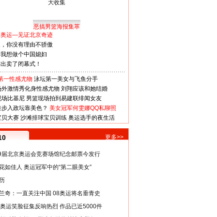
恶搞男篮海报集萃
看奥运—见证北京奇迹
人，你没有理由不骄傲
：我想做个中国媳妇
谋出卖了闭幕式！
第一性感尤物
泳坛第一美女与飞鱼分手
场外激情秀化身性感尤物
刘翔应该和她结婚
现场比基尼
男篮现场拍到易建联绯闻女友
娃步入政坛靠美色？
美女冠军何雯娜QQ私聊照
宝贝大赛
沙滩排球宝贝训练
奥运选手的夜生活
10
更多>>
29届北京奥运会竞赛场馆纪念邮票今发行
花如佳人 奥运冠军中的“第二眼美女”
历
兰奇：一直关注中国 08奥运将名垂青史
8奥运笑脸征集反响热烈 作品已近5000件