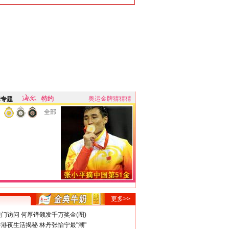
特约
奥运金牌猜猜猜
牌专题
全部
更多>>
门访问 何厚铧颁发千万奖金(图)
港夜生活揭秘 林丹张怡宁最"潮"