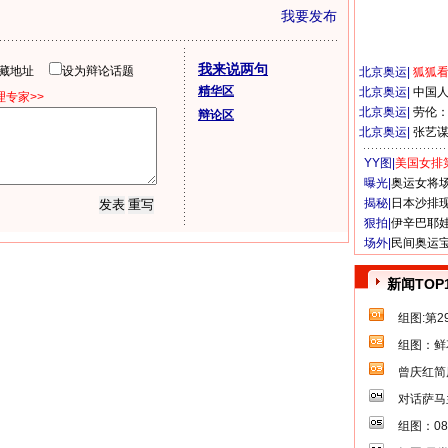
我要发布
我来说两句
隐藏地址
设为辩论话题
北京奥运
|
狐狐
精华区
北京奥运
|
中国
专家>>
北京奥运
|
劳伦
辩论区
北京奥运
|
张艺
YY图|
美国女排
曝光|
奥运女将
揭秘|
日本沙排
狠拍|
伊辛巴耶
场外|
民间奥运
新闻TOP
组图:第
组图：鲜
曾庆红简
对话萨马
组图：0