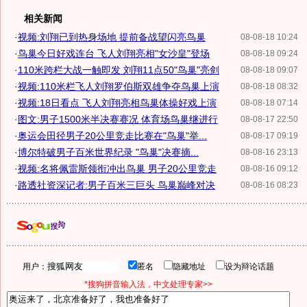
相关新闻
·
视频:刘翔已到热身场地 提前备战望闪亮鸟巢
08-08-18 10:24
·
鸟巢今日好戏连台 飞人刘翔亮相"女沙皇"登场
08-08-18 09:24
·
110米跨栏大战一触即发 刘翔11点50"鸟巢"亮剑
08-08-18 09:07
·
视频:110米栏飞人刘翔罗伯斯双雄争夺鸟巢上演
08-08-18 08:32
·
视频:18日看点 飞人刘翔亮相鸟巢体操好戏上演
08-08-18 07:14
·
图文:男子1500米半决赛赛况 体育场鸟巢继进行
08-08-17 22:50
·
奥运会田径男子20公里竞走比赛在"鸟巢"举...
08-08-17 09:19
·
博尔特破男子百米世界纪录 "鸟巢"决赛摘...
08-08-16 23:13
·
视频:名将佩雷斯领衔冲出鸟巢 男子20公里竞走
08-08-16 09:12
·
路透社资深记者:男子百米三巨头 鸟巢巅峰对决
08-08-16 08:23
用户：
匿名
隐藏地址
设为辩论话题
*搜狗拼音输入法，中文处理专家>>