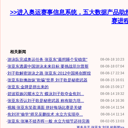
>>进入奥运赛事信息系统，五大数据产品助
赛进
相关新闻
·
游泳队完成奥运任务 张亚东"最想睡个安稳觉"
08-08-18 10:23
·
张亚东透露中国游泳未来目标:要挑战菲尔普斯
08-08-18 07:04
·
刘子歌解密游泳之路 张亚东:2012中国将创辉煌
08-08-17 22:34
·
张亚东欲擒故纵"欺骗"世界 刘子歌是秘密武器
08-08-15 16:01
·
张亚东:金牌是拼出来的
08-08-15 09:17
·
碧波双姝闪耀水立方 蝶泳刘子歌夺金焦刘...
08-08-14 19:32
·
张亚东否认刘子歌是秘密武器 称有能力培...
08-08-14 16:36
·
视频:张亚东笑盈满面 拼好每场比赛是关键
08-08-14 11:54
·
焦刘洋"偷学"师兄吴鹏技术 水立方实现夺...
08-08-14 11:14
·
张亚东:张琳不错齐晖一般 水立方细节还待完善
08-02-05 13:03
更多关于
张亚东 刘洋
的新闻>>