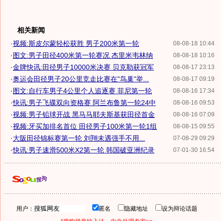
相关新闻
·
视频:斯皮尔蒙轻松获胜 男子200米第一轮
08-08-18 10:44
·
图文:男子田径400米第一轮赛况 杰里米韦林纳
08-08-18 10:16
·
金牌快讯:田径男子10000米决赛 贝克勒获冠军
08-08-17 23:13
·
奥运会田径男子20公里竞走比赛在"鸟巢"举...
08-08-17 09:19
·
图文:自行车男子4公里个人追逐赛 菲尼第一轮
08-08-16 17:34
·
快讯:男子飞碟双向资格赛 阿兰布鲁第一轮24中
08-08-16 09:53
·
视频:男子铅球开战 黑马马耶夫斯基获田径首金
08-08-16 07:09
·
视频:牙买加排名首位 田径男子100米第一轮1组
08-08-15 09:55
·
大阪田径锦标赛第一轮 刘翔未遇强手不用...
07-08-29 09:29
·
快讯:男子速滑500米X2第一轮 韩国破亚洲纪录
07-01-30 16:54
用户：
匿名
隐藏地址
设为辩论话题