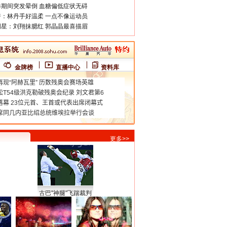
期间突发晕倒 血糖偏低症状无碍
：林丹手好温柔 一点不像运动员
星：刘翔抹腮红 郭晶晶最喜描眉
金牌榜
直播中心
资料库
更多>>
古巴"神腿"飞踹裁判