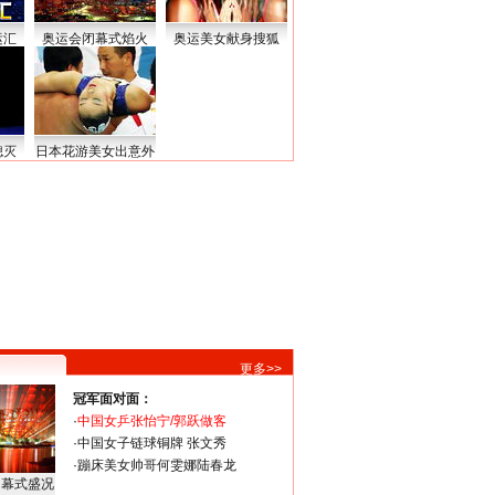
运汇
奥运会闭幕式焰火
奥运美女献身搜狐
熄灭
日本花游美女出意外
更多>>
冠军面对面：
·
中国女乒张怡宁/郭跃做客
·
中国女子链球铜牌 张文秀
·
蹦床美女帅哥何雯娜陆春龙
闭幕式盛况