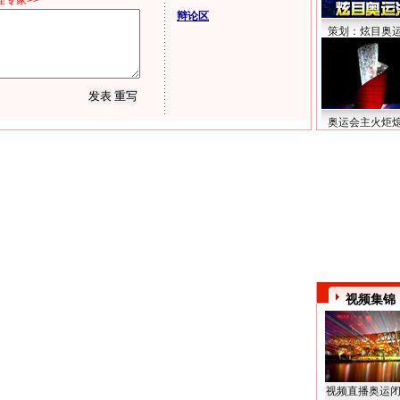
专家>>
辩论区
策划：炫目奥
奥运会主火炬
视频集锦
视频直播奥运