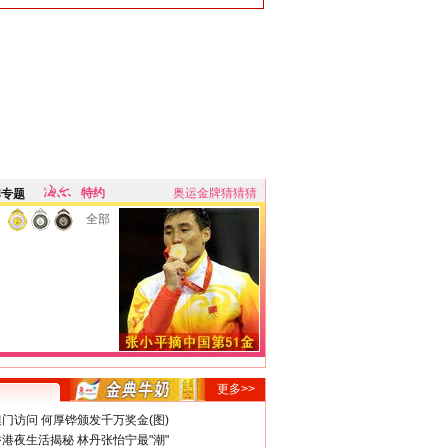
特约
奥运金牌猜猜猜
牌专题
全部
更多>>
门访问 何厚铧颁发千万奖金(图)
港夜生活揭秘 林丹张怡宁最"潮"