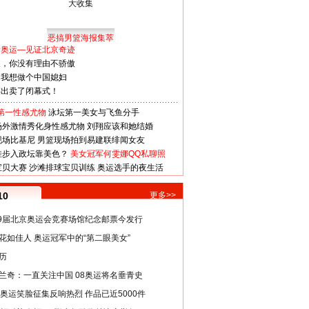
恶搞男篮海报集萃
看奥运—见证北京奇迹
人，你没有理由不骄傲
：我想做个中国媳妇
谋出卖了闭幕式！
第一性感尤物
泳坛第一美女与飞鱼分手
场外激情秀化身性感尤物
刘翔应该和她结婚
现场比基尼
男篮现场拍到易建联绯闻女友
娃步入政坛靠美色？
美女冠军何雯娜QQ私聊照
宝贝大赛
沙滩排球宝贝训练
奥运选手的夜生活
10
更多>>
29届北京奥运会竞赛场馆纪念邮票今发行
花如佳人 奥运冠军中的“第二眼美女”
历
兰奇：一直关注中国 08奥运将名垂青史
8奥运笑脸征集反响热烈 作品已近5000件