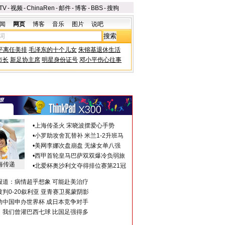
TV
-
视频
-
ChinaRen
-
邮件
-
博客
-
BBS
-
搜狗
闻
网页
博客
音乐
图片
说吧
平离任美排
毛泽东的十个儿女
朱镕基退休生活
市长
新足协主席
明星身份证号
邓小平伤心往事
•
上海传圣火 宋晓波摆爱心手势
•
小罗助攻舍瓦替补 米兰1-2升班马
•
美网李娜次盘崩盘 无缘女单八强
•
西甲首轮皇马巴萨双双爆冷负弱旅
海传递
•
北爱杯奥沙利文夺得排位赛第21冠
报道：病情超乎想象 可能赴美治疗
判0-20叙利亚 亚青赛卫冕蒙阴影
助中国申办世界杯 成日本竞争对手
：我们曾灌巴西七球 比国足强得多