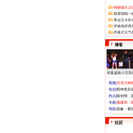
绚丽烟火点
群星唱响一
奥运主火炬
罗格致辞再
闭幕式天气
博客
闭幕盛典小贝亮
视频|
贝克汉姆改
策划|
熙坤贵宾
热点|
陈剑翔：
专家|
童建强：
明星|
高敏：赛
社区