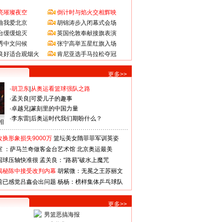
亮璀璨夜空
倒计时与焰火交相辉映
曲我爱北京
胡锦涛步入闭幕式会场
台缓缓熄灭
英国伦敦奉献接旗表演
秀中文问候
张宁高举五星红旗入场
良好适合观烟火
肯尼亚选手马拉松夺冠
更多>>
·
胡卫东
|
从奥运看篮球强队之路
·
孟关良
|
可爱儿子的趣事
·
卓越兄
|
篆刻里的中国力量
·
李东雷
|
后奥运时代我们期盼什么？
相
换形象损失9000万
篮坛美女隋菲菲军训英姿
室 ：萨马兰奇做客金台艺术馆
北京奥运最美
国球压轴快准很
孟关良：“路易”破水上魔咒
揭秘陈中接受改判内幕
胡紫微：无冕之王苏丽文
前已感觉吕鑫会出问题
杨杨：榜样集体乒乓球队
更多>>