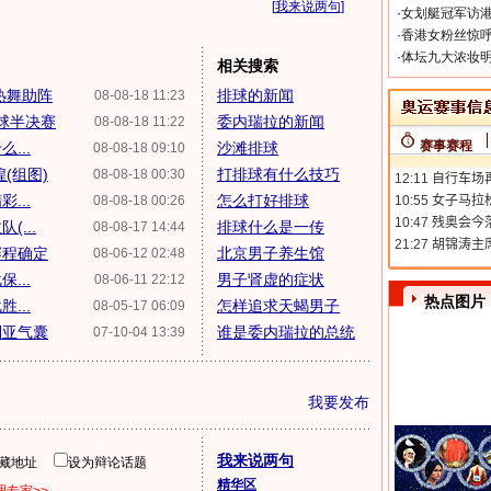
[
我来说两句
]
·
女划艇冠军访港
·
香港女粉丝惊呼
·
体坛九大浓妆明
相关搜索
热舞助阵
排球的新闻
08-08-18 11:23
排球半决赛
委内瑞拉的新闻
08-08-18 11:22
赛事赛程
...
沙滩排球
08-08-18 09:10
(组图)
打排球有什么技巧
08-08-18 00:30
...
怎么打好排球
08-08-18 00:26
...
排球什么是一传
08-08-17 14:44
赛程确定
北京男子养生馆
08-06-12 02:48
...
男子肾虚的症状
08-06-11 22:12
热点图片
...
怎样追求天蝎男子
08-05-17 06:09
利亚气囊
谁是委内瑞拉的总统
07-10-04 13:39
我要发布
我来说两句
隐藏地址
设为辩论话题
精华区