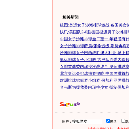
相关新闻
·
组图:奥运女子沙滩排球激战 各国美女
·
快讯:美国队2-0胜德国挺进男子沙滩
·
中国女子沙滩排球坐二望一 年轻没有什么
·
女子沙滩排球薛晨/张希晋级 期待再辉煌
·
沙滩排球女子巴西战胜澳大利亚 场上精彩
·
奥运排球女子小组赛 古巴队胜委内瑞拉队(
·
女排首战委内瑞拉次战波兰 奥运排球
·
北京奥运会排球抽签揭晓 中国男排首战保
·
欧洲排球锦标赛小组赛 保加利亚男排战胜
·
查韦斯为拯救委内瑞拉少女 抵制保加
用户：
匿名