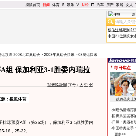
搜狐首页
-
新闻
-
体育
-
S
-
娱乐
-
V
-
财经
-
IT
-
汽车
-
房产
-
家居
-
女人
-
新
杨佳注射死刑
郎
中国21位漂亮女
奥运频道-2008北京奥运会
>
2008年奥运会快讯
>
08奥运快讯
每日焦点
组 保加利亚3-1胜委内瑞拉
[
我来说两句
] [字号：
大
中
小
]
来源：搜狐体育
残奥圣火上
·
刘翔伤情追踪
·
国青男篮罢赛被
排球预赛A组（第25场），保加利亚3-1战胜委内
·
日媒：奥运有
·
中国特奥选手
-16，25-22。
更多>>