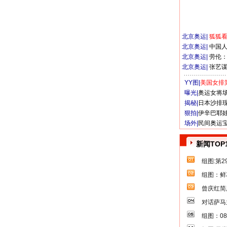
北京奥运
|
狐狐
北京奥运
|
中国
北京奥运
|
劳伦
北京奥运
|
张艺
YY图|
美国女排
曝光|
奥运女将
揭秘|
日本沙排
狠拍|
伊辛巴耶
场外|
民间奥运
新闻TOP
组图:第
组图：鲜
曾庆红简
对话萨马
组图：0