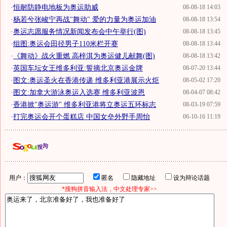
·
恒耐防静电地板为奥运助威
08-08-18 14:03
·
杨若兮张峻宁再战"舞动" 爱的力量为奥运加油
08-08-18 13:54
·
奥运志愿服务情况新闻发布会中午举行(图)
08-08-18 13:45
·
组图:奥运会田径男子110米栏开赛
08-08-18 13:44
·
《舞动》战火重燃 高梓淇为奥运健儿献舞(图)
08-08-18 13:42
·
英国车坛女王维多利亚:誓摘北京奥运金牌
08-07-20 13:44
·
图文:奥运圣火在香港传递 维多利亚港展示火炬
08-05-02 17:20
·
图文:加拿大游泳奥运入选赛 维多利亚波恩
08-04-07 08:42
·
香港掀"奥运游" 维多利亚港将立奥运五环标志
08-03-19 07:59
·
打完奥运会开个蛋糕店 中国女垒外野手周怡
06-10-16 11:19
用户：
匿名
隐藏地址
设为辩论话题
*搜狗拼音输入法，中文处理专家>>