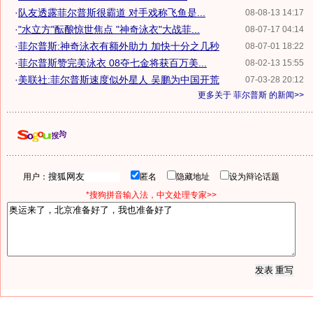
·
队友透露菲尔普斯很霸道 对手戏称飞鱼是...
08-08-13 14:17
·
"水立方"酝酿惊世焦点 "神奇泳衣"大战菲...
08-07-17 04:14
·
菲尔普斯:神奇泳衣有额外助力 加快十分之几秒
08-07-01 18:22
·
菲尔普斯赞完美泳衣 08夺七金将获百万美...
08-02-13 15:55
·
美联社:菲尔普斯速度似外星人 吴鹏为中国开荒
07-03-28 20:12
更多关于
菲尔普斯
的新闻>>
用户：
匿名
隐藏地址
设为辩论话题
*搜狗拼音输入法，中文处理专家>>