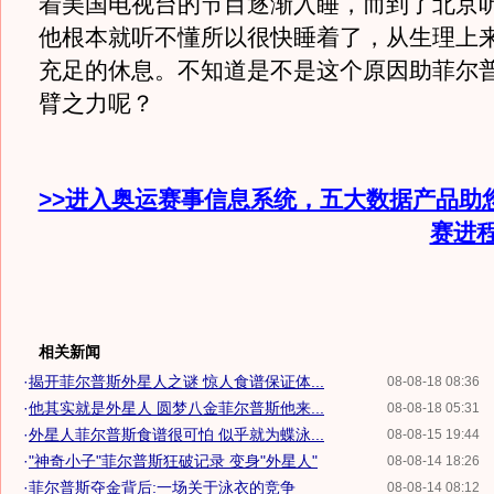
着美国电视台的节目逐渐入睡，而到了北京
他根本就听不懂所以很快睡着了，从生理上
充足的休息。不知道是不是这个原因助菲尔普
臂之力呢？
>>进入奥运赛事信息系统，五大数据产品助
赛进
相关新闻
·
揭开菲尔普斯外星人之谜 惊人食谱保证体...
08-08-18 08:36
·
他其实就是外星人 圆梦八金菲尔普斯他来...
08-08-18 05:31
·
外星人菲尔普斯食谱很可怕 似乎就为蝶泳...
08-08-15 19:44
·
"神奇小子"菲尔普斯狂破记录 变身"外星人"
08-08-14 18:26
·
菲尔普斯夺金背后:一场关于泳衣的竞争
08-08-14 08:12