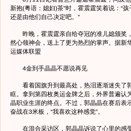
新抱(粤语：媳妇)茶”时，霍震霆笑着说：“
还是由他们自己决定吧。”
昨晚，霍震霆亲自给夺冠的准儿媳颁奖，
然心领神会，送上了更为热烈的掌声。据新
运媒体联盟
4金到手晶晶不愿说再见
看着国旗升到最高处，热泪逐渐迷失了郭
眶。拿到第四枚奥运金牌之后，外界普遍认
晶职业生涯的终点。不过，郭晶晶在赛后表
奋战在3米板，“我喜欢这种感觉”。
在混合采访区，郭晶晶诉说了心里的感受