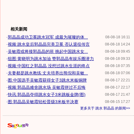
相关新闻
·
郭晶晶成功卫冕跳水冠军 成最为璀璨的体...
08-08-18 16:11
·
视频:跳水皇后郭晶晶完美卫冕 否认退役传言
08-08-18 14:24
·
吴敏霞或将接郭晶晶的班 挑起中国跳水女...
08-08-18 09:45
·
组图:黄晓明为跳水加油 赞郭晶晶有娱乐圈潜力
08-08-18 09:33
·
视频:中国红之郭晶晶 没想过跳水生涯的终点
08-08-18 07:35
·
夫妻都是跳水教练:丈夫培养出熊倪和吴敏...
08-08-18 07:06
·
图:中国选手吴敏霞获得女子3跳水米板铜牌
08-08-17 22:21
·
视频:郭晶晶难舍跳水场 吴敏霞拼过不后悔
08-08-17 22:17
·
快讯:郭晶晶夺得跳水女子3米跳板金牌(图)
08-08-17 21:47
·
图:郭晶晶吴敏霞轻松晋级3米板半决赛
08-08-15 17:27
更多关于
跳水 郭晶晶
的新闻>>