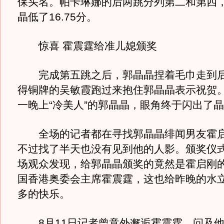
保头名。帕卡琳娜的后两跳分列第二和第四
晶低了16.75分。
惊喜 霍震霆给准儿媳颁奖
完成第五跳之后，郭晶晶捏着毛巾走到后
得铜牌的吴敏霞跑过来抱住郭晶晶表示祝贺
一晚上“冷美人”的郭晶晶，眼角终于闪出了
全场的记者都在寻找郭晶晶绯闻男友霍启
不过找了半天也没有见到他的人影。颁奖仪
场观众发现，给郭晶晶颁奖的竟然是霍启刚
国香港奥委会主席霍震霆，这也给昨晚的水
多的快乐。
8月11日记者曾意外邂逅霍震霆，问及他