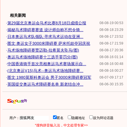
相关新闻
·
第29届北京奥运会马术比赛8月18日成绩公报
08-08-19 00:53
·
揭秘马术障碍赛赛道 设计师自称不想令骑...
08-08-18 23:29
·
日本奥运马术队领队:寻求马术运动在亚洲...
08-08-17 23:52
·
图文:奥运女子3000米障碍赛 萨米托娃夺冠庆祝
08-08-17 21:59
·
马术场地障碍赛贾迈勒-拉希莫夫坠马(图)
08-08-17 20:36
·
奥运马术场地障碍赛十三选手零罚分(图)
08-08-16 01:14
·
中国香港骑手首次亮相奥运马术赛场展示自...
08-08-16 00:48
·
(北京奥运)(15)马术--奥运马术场地障碍赛...
08-08-16 00:27
·
图文:1980莫斯科奥运会 男子3000米障碍赛冠军
08-07-09 17:17
·
英国提交奥运马术障碍赛名单 新老结合冲...
08-06-30 15:35
用户：
匿名
隐藏地址
设为辩论话题
*搜狗拼音输入法，中文处理专家>>