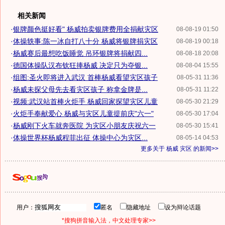
相关新闻
·
银牌颜色挺好看" 杨威拍卖银牌费用全捐献灾区
08-08-19 01:50
·
体操轶事:陈一冰自打八十分 杨威将银牌捐灾区
08-08-19 00:18
·
杨威赛后最想吃饭睡觉 吊环银牌将捐献四...
08-08-18 20:08
·
德国体操队汉布钦狂捧杨威 决定只为夺银...
08-08-04 15:55
·
组图:圣火即将进入武汉 首棒杨威看望灾区孩子
08-05-31 11:36
·
杨威未探父母先去看灾区孩子 称拿金牌是...
08-05-31 11:22
·
视频:武汉站首棒火炬手 杨威回家探望灾区儿童
08-05-30 21:29
·
火炬手奉献爱心 杨威与灾区儿童提前庆"六一"
08-05-30 17:04
·
杨威刚下火车就奔医院 为灾区小朋友庆祝六一
08-05-30 15:41
·
体操世界杯杨威程菲出征 体操中心为灾区...
08-05-14 04:53
更多关于
杨威 灾区
的新闻>>
用户：
匿名
隐藏地址
设为辩论话题
*搜狗拼音输入法，中文处理专家>>