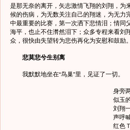
是那无奈的离开，矢志激情飞翔的刘翔，为
候的伤病，为无数关注自己的翔迷，为无力
中最重要的比赛，第一次洒下悲情泪；情同
海平，也止不住潸然泪下；众多专程来看刘
众，很快由失望转为悲伤再化为安慰和鼓励
悲莫悲兮生别离
我默默地坐在“鸟巢”里，见证了一切。
身旁
似玉
刘翔
声呼
红色