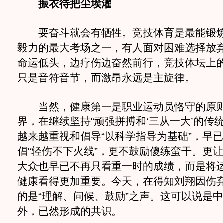
振衣待把尘埃濯
要奋斗就会有牺牲。竞技体育是最能锻炼
毅力的最大考场之一，有人面对困难选择放
命运低头，边疗伤边奋然前行，竞技体坛上
只是音符音节，而激昂永远是主旋律。
当然，健康第一是职业运动员恪守的原则
界，在继续坚持“顽强拼搏和‘三从一大’的传
越来越重视和倡导“以科学指导为基础”，早
倡“轻伤不下火线”，更不鼓励傻练蛮干。更
大众也早已不再只看重一时的成绩，而是将
健康看得更加重要。今天，在得知刘翔因伤
的是“理解、问候、鼓励”之声。这可以说是
外，已然形成的共识。