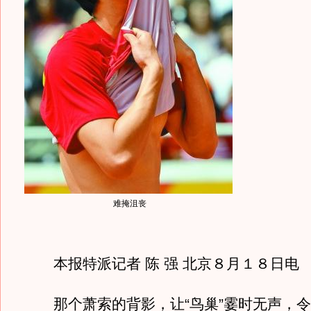
难掩沮丧
本报特派记者 陈 强 北京８月１８日电
那个萧索的背影，让“鸟巢”霎时无声，令