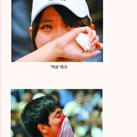
“翔迷”洒泪