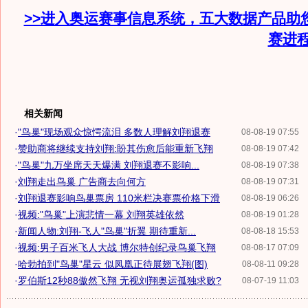
>>进入奥运赛事信息系统，五大数据产品助
赛进
相关新闻
·
"鸟巢"现场观众惊愕流泪 多数人理解刘翔退赛
08-08-19 07:55
·
赞助商将继续支持刘翔:盼其伤愈后能重新飞翔
08-08-19 07:42
·
"鸟巢"九万坐席天天爆满 刘翔退赛不影响...
08-08-19 07:38
·
刘翔走出鸟巢 广告商去向何方
08-08-19 07:31
·
刘翔退赛影响鸟巢票房 110米栏决赛票价格下滑
08-08-19 06:26
·
视频:"鸟巢"上演悲情一幕 刘翔英雄依然
08-08-19 01:28
·
新闻人物:刘翔-飞人"鸟巢"折翼 期待重新...
08-08-18 15:53
·
视频:男子百米飞人大战 博尔特创纪录鸟巢飞翔
08-08-17 07:09
·
哈勃拍到"鸟巢"星云 似凤凰正待展翅飞翔(图)
08-08-11 09:28
·
罗伯斯12秒88傲然飞翔 无视刘翔奥运孤独求败?
08-07-19 11:03