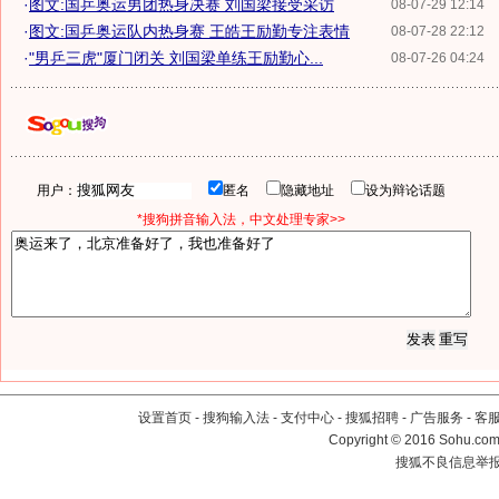
·
图文:国乒奥运男团热身决赛 刘国梁接受采访
08-07-29 12:14
·
图文:国乒奥运队内热身赛 王皓王励勤专注表情
08-07-28 22:12
·
"男乒三虎"厦门闭关 刘国梁单练王励勤心...
08-07-26 04:24
用户：
匿名
隐藏地址
设为辩论话题
*搜狗拼音输入法，中文处理专家>>
设置首页
-
搜狗输入法
-
支付中心
-
搜狐招聘
-
广告服务
-
客
Copyright
©
2016 Sohu.com 
搜狐不良信息举