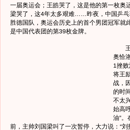
一届奥运会；王皓哭了，这是他的第一枚奥
梁哭了，这4年太多艰难……昨夜，中国乒乓
胜德国队，奥运会历史上的首个男团冠军就
是中国代表团的第39枚金牌。
王皓
奥恰
1挫
将王
战，
的时
不太
始高呼
油”。
前，主帅刘国梁叫了一次暂停，大力说：“刘