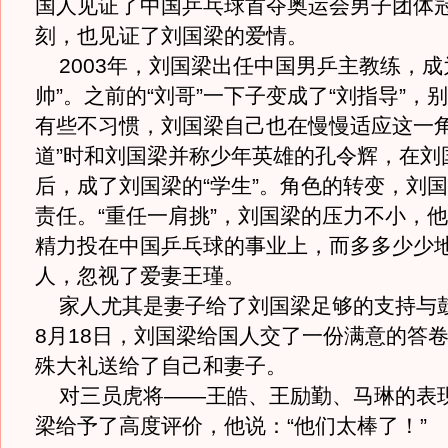
国人见证了中国乒乓球首夺奥运会男子团体
刻，也见证了刘国梁的爱情。
2003年，刘国梁出任中国男乒主教练，成
帅”。之前的“刘哥”一下子变成了“刘指导”，
有些不习惯，刘国梁自己也在慢慢适应这一角
道”时和刘国梁并称少年英雄的孔令辉，在刘
后，成了刘国梁的“学生”。角色的转变，刘
责任。“重任一肩挑”，刘国梁的压力不小，
精力投在中国乒乓球的事业上，而多多少少
人，忽视了爱妻王瑾。
家人尤其是妻子给了刘国梁足够的支持与鼓励
8月18日，刘国梁给国人交了一份满意的答
殊大礼送给了自己和妻子。
对三员虎将——王皓、王励勤、马琳的表
梁给予了高度评价，他说：“他们太棒了！”