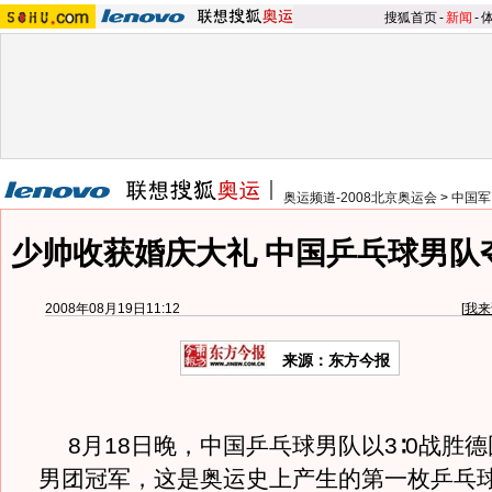
搜狐首页
-
新闻
-
奥运频道-2008北京奥运会
>
中国军
少帅收获婚庆大礼 中国乒乓球男队
2008年08月19日11:12
[
我来
来源：东方今报
8月18日晚，中国乒乓球男队以3∶0战胜
男团冠军，这是奥运史上产生的第一枚乒乓