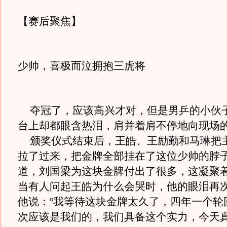
【赛后聚焦】
少帅，喜极而泣拥抱三虎将
夺冠了，应该高兴才对，但是男乒的小伙
台上却都眼含热泪，肩并着肩不停地向现场
颁奖仪式结束后，王皓、王励勤和马琳把
拉了过来，把金牌全部挂在了这位少帅的脖
道，刘国梁为这块金牌付出了很多，这凝聚
当有人问起王皓为什么会哭时，他的眼泪再
他说：“我等待这块金牌太久了，四年一个轮
次应该是我们的，我们具备这个实力，今天