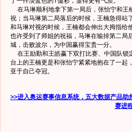
了一件淡蓝色的T恤衫，显得更有气质。
在马琳顺利地拿下第一局后，张怡宁和王
祝；当马琳第二局落后的时候，王楠急得站
和马琳对视的时候，王楠都会伸出大拇指给
也许受到了师姐的祝福，马琳在输掉第二局
城，击败波尔，为中国赢得宝贵一分。
在王励勤和王皓赢下双打比赛、中国队锁
台上的王楠更是和张怡宁紧紧地抱在了一起
亚于自己夺冠。
>>进入奥运赛事信息系统，五大数据产品助
赛进