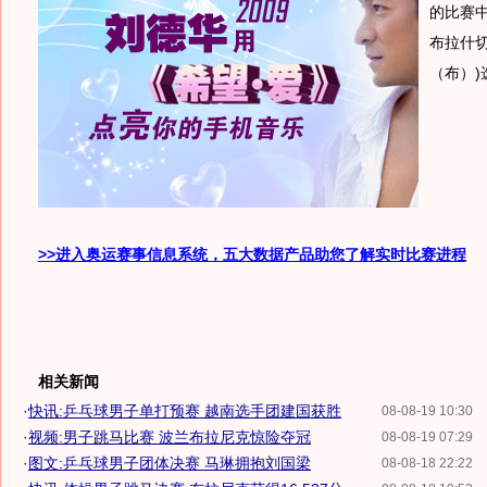
的比赛中
布拉什切
（布）)
>>进入奥运赛事信息系统，五大数据产品助您了解实时比赛进程
相关新闻
·
快讯:乒乓球男子单打预赛 越南选手团建国获胜
08-08-19 10:30
·
视频:男子跳马比赛 波兰布拉尼克惊险夺冠
08-08-19 07:29
·
图文:乒乓球男子团体决赛 马琳拥抱刘国梁
08-08-18 22:22