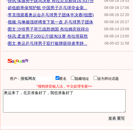
·
快讯:体操男子跳马决赛 布拉尼克获得16.537分
08-08-18 19:53
·
超低赔率保驾护航 中国男子乒乓球夺金毫...
08-08-18 17:06
·
李克强观看奥运会乒乓球男子团体半决赛(组图)
08-08-16 22:20
·
视频:马琳顽强拼搏拿下第一盘 乒乓球男子团体
08-08-16 20:27
·
图文:沙排男子荷兰战胜德国 布拉姆庆祝得分
08-08-14 23:09
·
快讯:柔道男子100公斤级淘汰赛 布拉塔获胜
08-08-14 13:00
·
图文:奥运乒乓球男子双打银牌获得者李静...
08-05-02 11:58
用户：
匿名
隐藏地址
设为辩论话题
*搜狗拼音输入法，中文处理专家>>