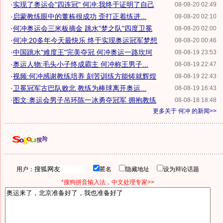
·
实现了奥运会"四连冠" 何冲:我终于证明了自己
08-08-20 02:49
·
启蒙教练眼中的董栋很成功 歪打正着练进...
08-08-20 02:10
·
何冲奥运会三米板摘金 跳水"梦之队"四度卫冕
08-08-20 02:00
·
何冲:20多年今天最快乐 终于实现奥运冠军梦想
08-08-20 00:46
·
中国跳水"难度王"完美夺冠 何冲奥运一路坎坷
08-08-19 23:53
·
奥运人物:毛头小子终成霸主 何冲称王男子...
08-08-19 22:47
·
视频:何冲感谢教练培养 刻苦训练方能铸就辉煌
08-08-19 22:43
·
卫冕冠军古巴队败北 教练为棒球离开奥运...
08-08-19 16:43
·
图文:奥运会男子吊环陈一冰勇夺冠军 拥抱教练
08-08-18 18:48
更多关于
何冲
的新闻>>
用户：
匿名
隐藏地址
设为辩论话题
*搜狗拼音输入法，中文处理专家>>