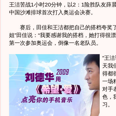
王洁苦战1小时20分钟，以2：1险胜队友薛
中国沙滩排球首次打入奥运会决赛。
赛后，田佳和王洁都把自己的搭档夸奖了
姐”田佳说：“我要感谢我的搭档，她打得很
第一次参加奥运会，倒像一名老队员。
”王
天我
得都
一场
对手
色，
习。