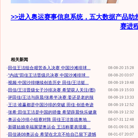
>>进入奥运赛事信息系统，五大数据产品助
赛进
相关新闻
·
田佳王洁组合艰苦杀入决赛 中国沙滩排球...
08-08-20 15:28
·
"内战"田佳王洁晋级总决赛 中国沙滩排球...
08-08-20 03:07
·
视频:中国沙排继续创造历史 田佳/王洁挺...
08-08-19 19:48
·
田佳/王洁晋级女子沙排决赛 希望获人关注(图)
08-08-19 15:03
·
评田佳/王洁与薛晨/张希半决赛:姜还是老的辣
08-08-19 13:33
·
王洁:谁赢都是中国沙排的突破 田佳:创造奇迹
08-08-19 12:52
·
张希:田佳王洁是中国的骄傲 希望薛晨快乐健康
08-08-19 12:32
·
奥运会沙排小组赛对阵 田佳王洁首战奥地...
08-07-31 12:48
·
新疆姑娘幸福展望奥运会 王洁称要表现最...
08-01-09 01:36
·
田佳谈08奥运会 希望在北京不给自己留下遗憾
08-01-07 20:07