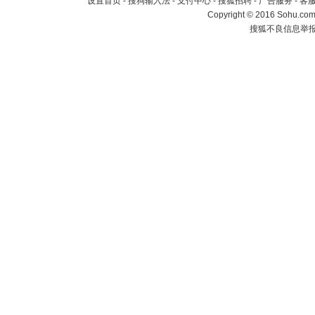
设置首页
-
搜狗输入法
-
支付中心
-
搜狐招聘
-
广告服务
-
客
Copyright
©
2016 Sohu.com 
搜狐不良信息举