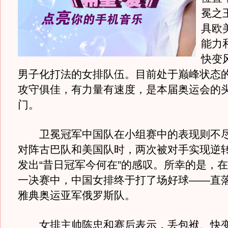
冕之
具欧
能力
快变
男子化打法的女排队伍。目前处于巅峰状态
攻守俱佳，有力量有速度，是本届奥运会的
门。
卫冕冠军中国队在小组赛中的表现则不尽
对阵古巴队和美国队时，两次被对手实现逆
发出“昔日冠军今何在”的感叹。所幸的是，
一决赛中，中国女排终于打了场好球——直
雅典奥运亚军俄罗斯队。
女排主帅陈忠和赛后表示，丢包袱、快变