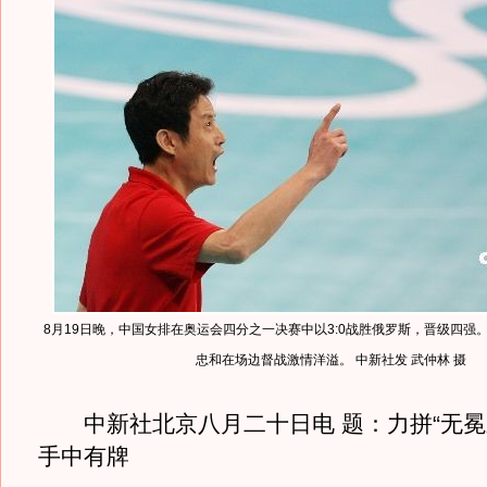
8月19日晚，中国女排在奥运会四分之一决赛中以3:0战胜俄罗斯，晋级四强
忠和在场边督战激情洋溢。 中新社发 武仲林 摄
中新社北京八月二十日电 题：力拼“无冕之
手中有牌