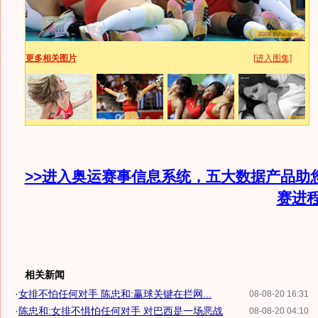
更多相关图片
[进入图集]
>>进入奥运赛事信息系统，五大数据产品助
赛进
相关新闻
·
女排不怕任何对手 陈忠和:赢球关键在拦网...
08-08-20 16:31
·
陈忠和:女排不惧怕任何对手 对巴西是一场恶战
08-08-20 04:10