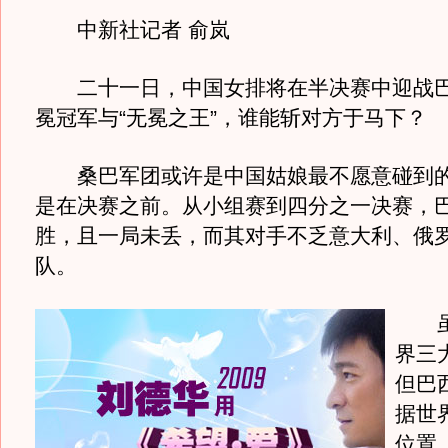
中新社记者 俞岚
二十一日，中国女排将在半决赛中迎战巴
冕冠军与“无冕之王”，谁能斩对方于马下？
桑巴军团或许是中国姑娘最不愿意碰到的
是在决赛之前。从小组赛到四分之一决赛，
胜，且一局未丢，而其对手不乏意大利、俄
队。
虽
界三
但巴
据世
位置