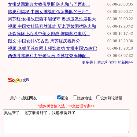
·
女排梦回雅典大败俄罗斯 陈忠和与巴西刺...
08-08-20 03:05
·
陈忠和揭秘:中国女排战胜俄罗斯队的三种"...
08-08-20 00:27
·
周苏红:女排战巴西不能保守 奥运卫冕难度很大
08-08-20 00:22
·
视频:中国女排阵容胜算难 新老更替困扰陈忠和
08-08-19 20:42
·
汤淼病床上心系中美女排战 与周苏红电话...
08-08-16 17:42
·
图文:中国女排VS古巴 周苏红庆祝得分
08-08-13 20:36
·
视频:李娟周苏红网上频繁建功 女排中国VS古巴
08-08-13 20:10
·
两连胜陈忠和力赞老队员 周苏红夸冯坤配...
08-06-08 07:32
更多关于
陈忠和 女排
的新闻>>
用户：
匿名
隐藏地址
设为辩论话题
*搜狗拼音输入法，中文处理专家>>