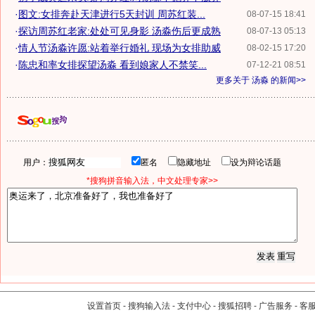
·
图文:女排奔赴天津进行5天封训 周苏红装...
08-07-15 18:41
·
探访周苏红老家:处处可见身影 汤淼伤后更成熟
08-07-13 05:13
·
情人节汤淼许愿:站着举行婚礼 现场为女排助威
08-02-15 17:20
·
陈忠和率女排探望汤淼 看到娘家人不禁笑...
07-12-21 08:51
更多关于
汤淼
的新闻>>
用户：
匿名
隐藏地址
设为辩论话题
*搜狗拼音输入法，中文处理专家>>
设置首页
-
搜狗输入法
-
支付中心
-
搜狐招聘
-
广告服务
-
客