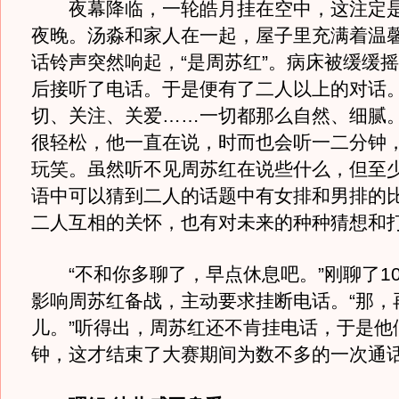
夜幕降临，一轮皓月挂在空中，这注定是
夜晚。汤淼和家人在一起，屋子里充满着温
话铃声突然响起，“是周苏红”。病床被缓缓
后接听了电话。于是便有了二人以上的对话
切、关注、关爱……一切都那么自然、细腻
很轻松，他一直在说，时而也会听一二分钟
玩笑。虽然听不见周苏红在说些什么，但至
语中可以猜到二人的话题中有女排和男排的
二人互相的关怀，也有对未来的种种猜想和
“不和你多聊了，早点休息吧。”刚聊了1
影响周苏红备战，主动要求挂断电话。“那，
儿。”听得出，周苏红还不肯挂电话，于是他
钟，这才结束了大赛期间为数不多的一次通