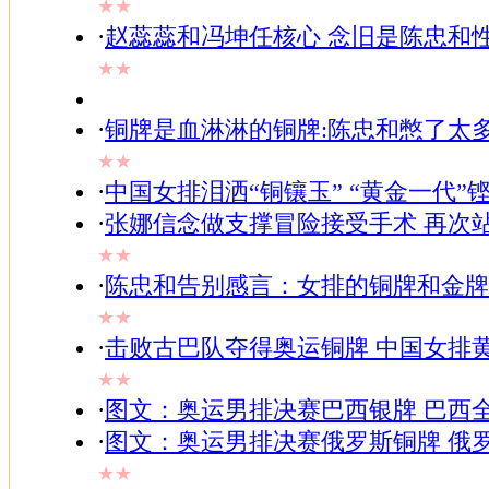
★★
·
赵蕊蕊和冯坤任核心 念旧是陈忠和
★★
·
铜牌是血淋淋的铜牌:陈忠和憋了太
★★
·
中国女排泪洒“铜镶玉” “黄金一代”
·
张娜信念做支撑冒险接受手术 再次
★★
·
陈忠和告别感言：女排的铜牌和金牌
★★
·
击败古巴队夺得奥运铜牌 中国女排
★★
·
图文：奥运男排决赛巴西银牌 巴西
·
图文：奥运男排决赛俄罗斯铜牌 俄
★★