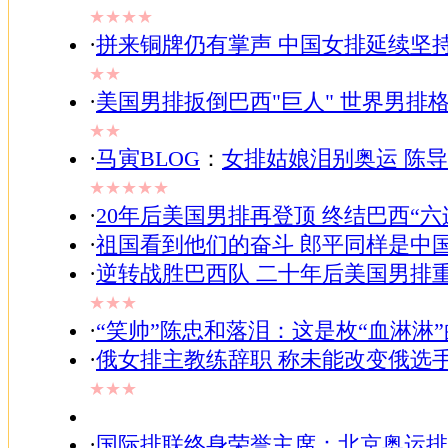
★★★★
·
拼来铜牌仍有掌声 中国女排延续坚
★★
·
美国男排扳倒巴西"巨人" 世界男排
★★
·
马寅BLOG
：
女排姑娘泪别奥运 陈
★★★★★
·
20年后美国男排再登顶 终结巴西“六
·
祖国看到他们的奋斗 郎平同样是中
·
逆转战胜巴西队 二十年后美国男排
★★★
·
“笑帅”陈忠和落泪：这是枚“血淋淋
·
俄女排主教练辞职 称未能改变俄选
★★★
·
国际排联终身荣誉主席：北京奥运排