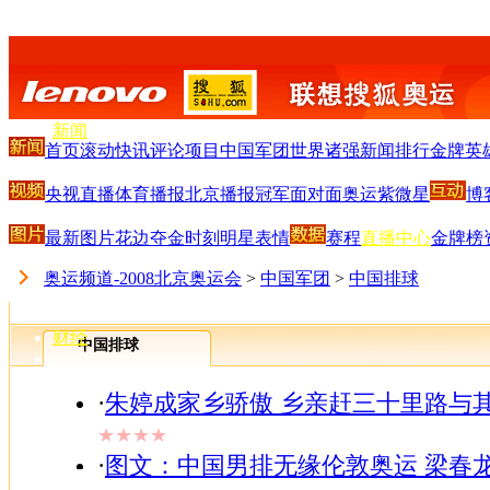
搜狐首页
-
新闻
首页
滚动
快讯
评论
项目
中国军团
世界诸强
新闻排行
金牌英
-
体育
央视直播
体育播报
北京播报
冠军面对面
奥运紫微星
博
-
S
-
最新图片
花边
夺金时刻
明星
表情
赛程
直播中心
金牌榜
娱乐
-
奥运频道-2008北京奥运会
>
中国军团
>
中国排球
V
-
财经
中国排球
-
IT
-
·
朱婷成家乡骄傲 乡亲赶三十里路与
汽车
★★★★
-
·
图文：中国男排无缘伦敦奥运 梁春
房产
-