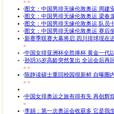
★★
家居
·
图文：中国男排无缘伦敦奥运 周建
-
女人
·
图文：中国男排无缘伦敦奥运 梁春
-
·
图文：中国男排无缘伦敦奥运 队员
TV
-
·
图文：中国男排无缘伦敦奥运 赛后
视频
·
新赛季联赛大幕将启 四川排球现在
-
ChinaRen
★
-
邮件
·
中国女排亚洲杯全胜捧杯 黄金一代
-
·
孙玥35岁高龄突然复出 全运会后再
博客
-
★★
BBS
·
陈静读硕士重回校园很新鲜 自曝圈
-
搜狗
★★
·
中国女排奥运之旅有得有失 再创辉
★
·
李娟：第一次奥运会收获多 它是我