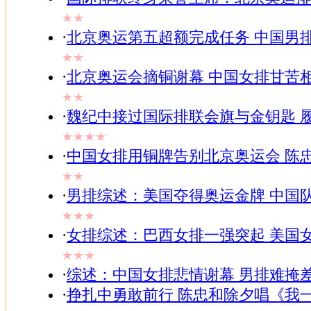
★★
·
北京奥运第五超额完成任务 中国男
★★
·
北京奥运会摘铜谢幕 中国女排甘苦
★★
·
魏纪中接过国际排联会旗与金钥匙 
★★★★
·
中国女排用铜牌告别北京奥运会 陈
★★
·
男排综述：美国夺得奥运金牌 中国
★★★
·
女排综述：巴西女排一强突起 美国
★★★
·
综述：中国女排悲情谢幕 男排难掩
·
挣扎中勇敢前行 陈忠和除夕唱《我