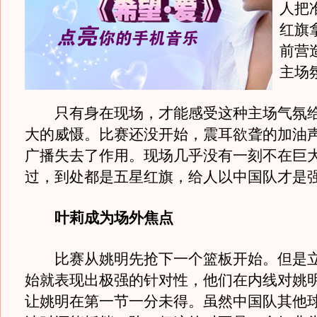
人把
红旗
前营
主场
只有身在现场，才能感受这种主场气氛给
大的威慑。比赛还没开始，震耳欲聋的加油
广播失去了作用。现场几乎没有一刻不在巨
过，到处都是五星红旗，给人以中国队才是
叶莉成为场外焦点
比赛从姚明先抢下一个篮板开始。但是立
始就表现出极强的针对性，他们在内线对姚
让姚明在第一节一分未得。虽然中国队其他