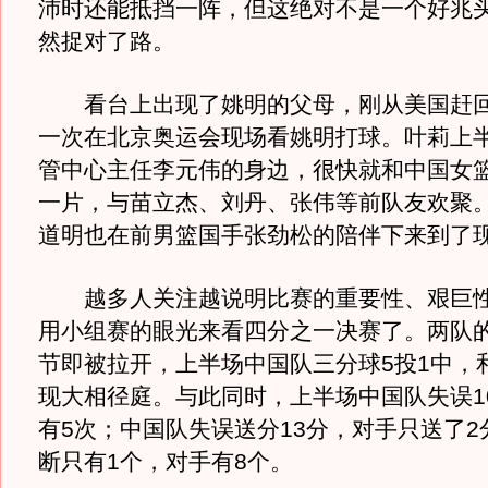
沛时还能抵挡一阵，但这绝对不是一个好兆
然捉对了路。
看台上出现了姚明的父母，刚从美国赶回
一次在北京奥运会现场看姚明打球。叶莉上
管中心主任李元伟的身边，很快就和中国女
一片，与苗立杰、刘丹、张伟等前队友欢聚
道明也在前男篮国手张劲松的陪伴下来到了
越多人关注越说明比赛的重要性、艰巨性
用小组赛的眼光来看四分之一决赛了。两队
节即被拉开，上半场中国队三分球5投1中，
现大相径庭。与此同时，上半场中国队失误1
有5次；中国队失误送分13分，对手只送了2
断只有1个，对手有8个。