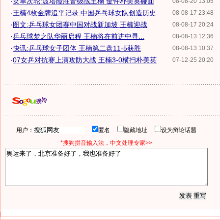
·
女单次轮:波塔险胜晋级战王楠 金仲朴美英碰面
08-08-20 13:05
·
王楠4枚金牌追平记录 中国乒乓球女队创造历史
08-08-17 23:48
·
图文:乒乓球女团赛中国对战新加坡 王楠迎战
08-08-17 20:24
·
乒乓球梦之队华丽启程 王楠将在前进中寻...
08-08-13 12:36
·
快讯:乒乓球女子团体 王楠第二盘11-5获胜
08-08-13 10:37
·
07女乒对抗赛上演攻防大战 王楠3-0横扫朴美英
07-12-25 20:20
用户：
匿名
隐藏地址
设为辩论话题
*搜狗拼音输入法，中文处理专家>>