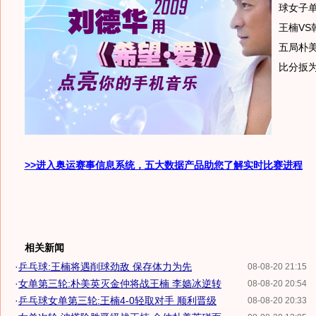
球女子
王楠VS
五局朴美
比分扳为
>>进入奥运赛事信息系统，五大数据产品助您了解实时比赛进程
相关新闻
·
乒乓球:王楠将遇削球劲敌 保存体力为先
08-08-20 21:15
·
女单第三轮:朴美英灭金仲将战王楠 李嫱冰逆转
08-08-20 20:54
·
乒乓球女单第三轮:王楠4-0轻取对手 顺利晋级
08-08-20 20:33