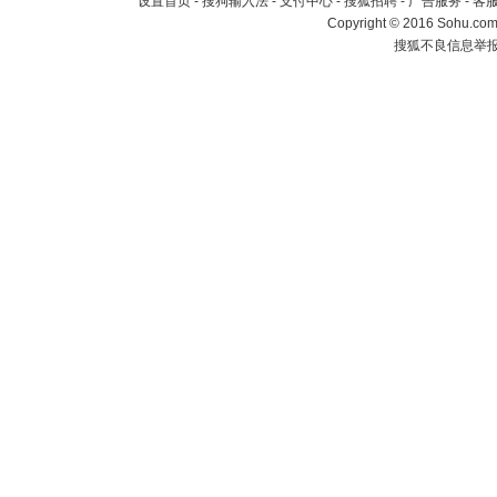
设置首页
-
搜狗输入法
-
支付中心
-
搜狐招聘
-
广告服务
-
客
Copyright
©
2016 Sohu.com 
搜狐不良信息举