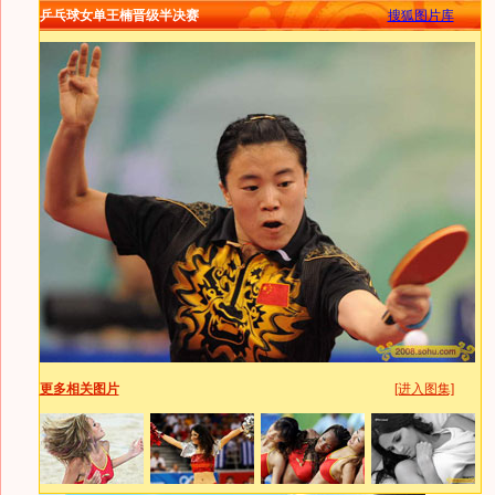
乒乓球女单王楠晋级半决赛
搜狐图片库
更多相关图片
[进入图集]