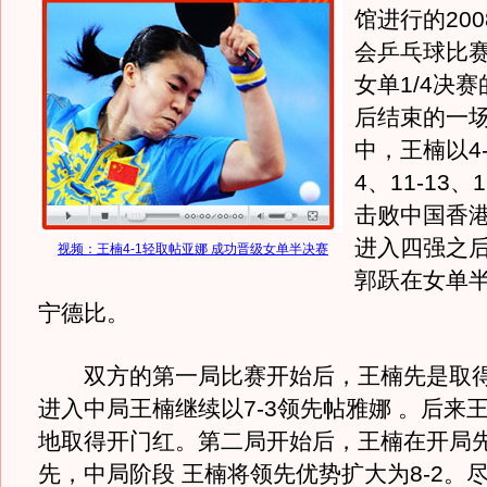
馆进行的20
会乒乓球比
女单1/4决
后结束的一场
中，王楠以4-1
4、11-13、1
击败中国香
进入四强之
视频：王楠4-1轻取帖亚娜 成功晋级女单半决赛
郭跃在女单
宁德比。
双方的第一局比赛开始后，王楠先是取得5
进入中局王楠继续以7-3领先帖雅娜 。后来王
地取得开门红。第二局开始后，王楠在开局先
先，中局阶段 王楠将领先优势扩大为8-2。