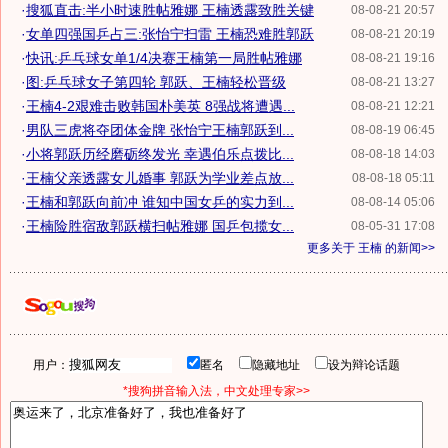
·
搜狐直击:半小时速胜帖雅娜 王楠透露致胜关键
08-08-21 20:57
·
女单四强国乒占三:张怡宁扫雷 王楠恐难胜郭跃
08-08-21 20:19
·
快讯:乒乓球女单1/4决赛王楠第一局胜帖雅娜
08-08-21 19:16
·
图:乒乓球女子第四轮 郭跃、王楠轻松晋级
08-08-21 13:27
·
王楠4-2艰难击败韩国朴美英 8强战将遭遇...
08-08-21 12:21
·
男队三虎将夺团体金牌 张怡宁王楠郭跃到...
08-08-19 06:45
·
小将郭跃历经磨砺终发光 幸遇伯乐点拨比...
08-08-18 14:03
·
王楠父亲透露女儿婚事 郭跃为学业差点放...
08-08-18 05:11
·
王楠和郭跃向前冲 谁知中国女乒的实力到...
08-08-14 05:06
·
王楠险胜宿敌郭跃横扫帖雅娜 国乒包揽女...
08-05-31 17:08
更多关于
王楠
的新闻>>
用户：
匿名
隐藏地址
设为辩论话题
*搜狗拼音输入法，中文处理专家>>