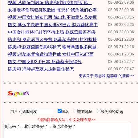
·
视频:从陪练到教练 陈忠和伴随女排经历风...
08-08-22 09:06
·
女排老将伤病缠身致败因 陈忠和:我为她们心疼
08-08-22 09:05
·
视频:中国女排憾负巴西 陈忠和不满意队员发挥
08-08-22 08:15
·
图文:奥运半决赛中国女排VS巴西 赵蕊蕊比赛中
08-08-22 05:25
·
中国女排老将打封闭坚持上场 赵蕊蕊膝盖有疾
08-08-22 00:06
·
陈忠和:奥运后再谈去留 赵蕊蕊冯坤打封闭坚持
08-08-21 22:30
·
陈忠和:赵蕊蕊膝伤影响状态 输球暴露很多问题
08-08-21 22:16
·
视频:赵蕊蕊背快猛扣遭拦截 女排中国VS巴西
08-08-21 20:06
·
图文:中国女排3-0日本 赵蕊蕊庆祝得分
08-08-17 22:47
·
陈忠和 冯坤赵蕊蕊未达到最佳状态
08-08-09 07:47
更多关于
陈忠和 赵蕊蕊
的新闻>>
用户：
匿名
隐藏地址
设为辩论话题
*搜狗拼音输入法，中文处理专家>>