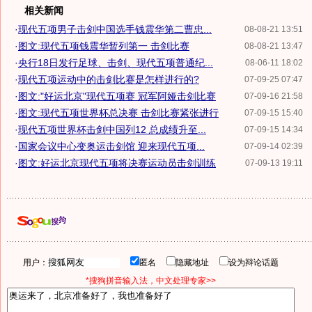
相关新闻
·
现代五项男子击剑中国选手钱震华第二曹忠...
08-08-21 13:51
·
图文:现代五项钱震华暂列第一 击剑比赛
08-08-21 13:47
·
央行18日发行足球、击剑、现代五项普通纪...
08-06-11 18:02
·
现代五项运动中的击剑比赛是怎样进行的?
07-09-25 07:47
·
图文:"好运北京"现代五项赛 冠军阿娅击剑比赛
07-09-16 21:58
·
图文:现代五项世界杯总决赛 击剑比赛紧张进行
07-09-15 15:40
·
现代五项世界杯击剑中国列12 总成绩升至...
07-09-15 14:34
·
国家会议中心变奥运击剑馆 迎来现代五项...
07-09-14 02:39
·
图文:好运北京现代五项将决赛运动员击剑训练
07-09-13 19:11
用户：
匿名
隐藏地址
设为辩论话题
*搜狗拼音输入法，中文处理专家>>