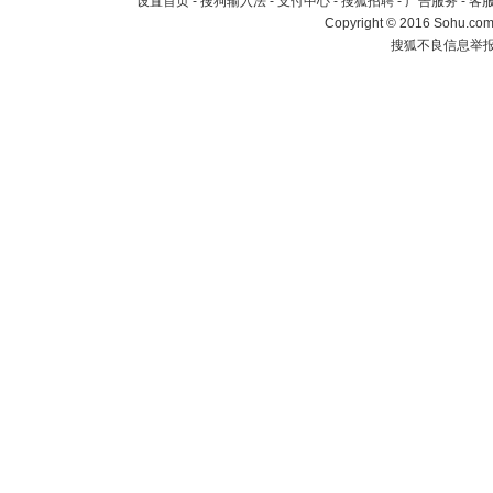
设置首页
-
搜狗输入法
-
支付中心
-
搜狐招聘
-
广告服务
-
客
Copyright
©
2016 Sohu.com 
搜狐不良信息举