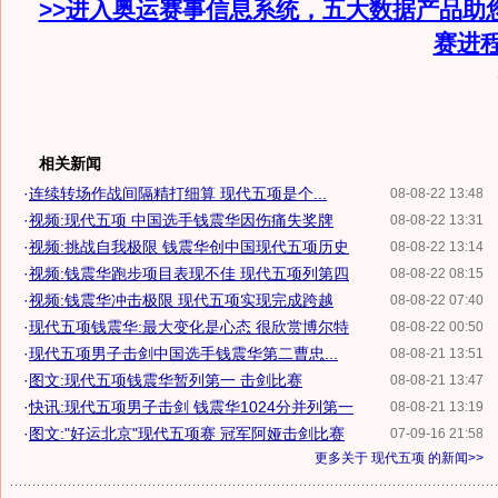
>>进入奥运赛事信息系统，五大数据产品助
赛进
相关新闻
·
连续转场作战间隔精打细算 现代五项是个...
08-08-22 13:48
·
视频:现代五项 中国选手钱震华因伤痛失奖牌
08-08-22 13:31
·
视频:挑战自我极限 钱震华创中国现代五项历史
08-08-22 13:14
·
视频:钱震华跑步项目表现不佳 现代五项列第四
08-08-22 08:15
·
视频:钱震华冲击极限 现代五项实现完成跨越
08-08-22 07:40
·
现代五项钱震华:最大变化是心态 很欣赏博尔特
08-08-22 00:50
·
现代五项男子击剑中国选手钱震华第二曹忠...
08-08-21 13:51
·
图文:现代五项钱震华暂列第一 击剑比赛
08-08-21 13:47
·
快讯:现代五项男子击剑 钱震华1024分并列第一
08-08-21 13:19
·
图文:"好运北京"现代五项赛 冠军阿娅击剑比赛
07-09-16 21:58
更多关于
现代五项
的新闻>>