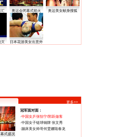
运汇
奥运会闭幕式焰火
奥运美女献身搜狐
熄灭
日本花游美女出意外
更多>>
冠军面对面：
·
中国女乒张怡宁/郭跃做客
·
中国女子链球铜牌 张文秀
·
蹦床美女帅哥何雯娜陆春龙
闭幕式盛况