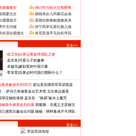
亮璀璨夜空
倒计时与焰火交相辉映
曲我爱北京
胡锦涛步入闭幕式会场
台缓缓熄灭
英国伦敦奉献接旗表演
秀中文问候
张宁高举五星红旗入场
良好适合观烟火
肯尼亚选手马拉松夺冠
更多>>
·
胡卫东
|
从奥运看篮球强队之路
·
孟关良
|
可爱儿子的趣事
·
卓越兄
|
篆刻里的中国力量
·
李东雷
|
后奥运时代我们期盼什么？
相
换形象损失9000万
篮坛美女隋菲菲军训英姿
室 ：萨马兰奇做客金台艺术馆
北京奥运最美
国球压轴快准很
孟关良：“路易”破水上魔咒
揭秘陈中接受改判内幕
胡紫微：无冕之王苏丽文
前已感觉吕鑫会出问题
杨杨：榜样集体乒乓球队
更多>>