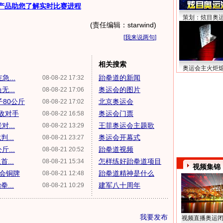
产品助您了解实时比赛进程
策划：炫目奥
(责任编辑：starwind)
[
我来说两句
]
相关搜索
奥运会主火炬
...
跆拳道的新闻
08-08-22 17:32
...
奥运会的图片
08-08-22 17:06
80公斤
北京奥运会
08-08-22 17:02
不敌对手
奥运会门票
08-08-22 16:58
...
王菲奥运会主题歌
08-08-22 13:29
...
奥运会开幕式
08-08-21 23:27
...
跆拳道视频
08-08-21 20:52
...
怎样练好跆拳道项目
08-08-21 15:34
视频集锦
会铜牌
跆拳道精神是什么
08-08-21 12:48
...
建军八十周年
08-08-21 10:29
我要发布
视频直播奥运