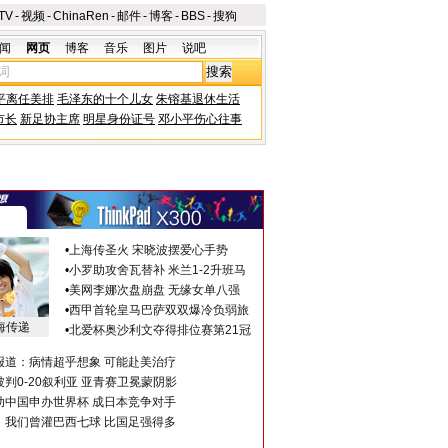
TV
-
视频
-
ChinaRen
-
邮件
-
博客
-
BBS
-
搜狗
闻
网页
博客
音乐
图片
说吧
平离任美排
毛泽东的十个儿女
朱镕基退休生活
市长
新足协主席
明星身份证号
邓小平伤心往事
•
上海传圣火 宋晓波摆爱心手势
•
小罗助攻舍瓦替补 米兰1-2升班马
•
美网李娜次盘崩盘 无缘女单八强
•
西甲首轮皇马巴萨双双爆冷负弱旅
海传递
•
北爱杯奥沙利文夺得排位赛第21冠
报道：病情超乎想象 可能赴美治疗
判0-20叙利亚 亚青赛卫冕蒙阴影
助中国申办世界杯 成日本竞争对手
：我们曾灌巴西七球 比国足强得多