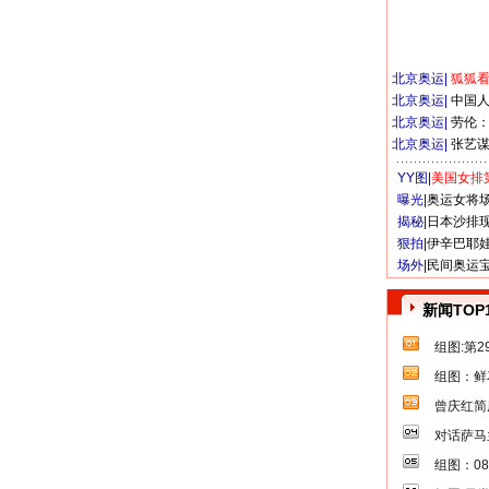
北京奥运
|
狐狐
北京奥运
|
中国
北京奥运
|
劳伦
北京奥运
|
张艺
YY图|
美国女排
曝光|
奥运女将
揭秘|
日本沙排
狠拍|
伊辛巴耶
场外|
民间奥运
新闻TOP
组图:第
组图：鲜
曾庆红简
对话萨马
组图：0