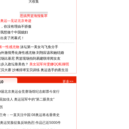
恶搞男篮海报集萃
看奥运—见证北京奇迹
人，你没有理由不骄傲
：我想做个中国媳妇
谋出卖了闭幕式！
第一性感尤物
泳坛第一美女与飞鱼分手
场外激情秀化身性感尤物
刘翔应该和她结婚
现场比基尼
男篮现场拍到易建联绯闻女友
娃步入政坛靠美色？
美女冠军何雯娜QQ私聊照
宝贝大赛
沙滩排球宝贝训练
奥运选手的夜生活
10
更多>>
29届北京奥运会竞赛场馆纪念邮票今发行
花如佳人 奥运冠军中的“第二眼美女”
历
兰奇：一直关注中国 08奥运将名垂青史
8奥运笑脸征集反响热烈 作品已近5000件