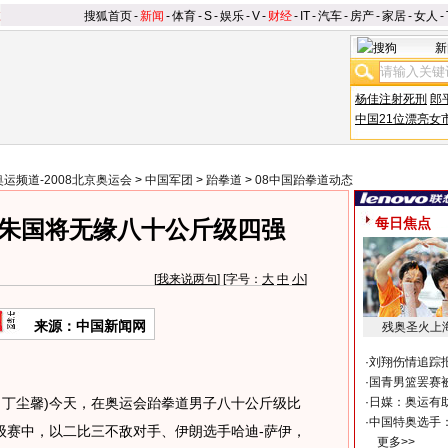
搜狐首页
-
新闻
-
体育
-
S
-
娱乐
-
V
-
财经
-
IT
-
汽车
-
房产
-
家居
-
女人
-
新
杨佳注射死刑
郎
中国21位漂亮女
奥运频道-2008北京奥运会
>
中国军团
>
跆拳道
>
08中国跆拳道动态
每日焦点
 朱国将无缘八十公斤级四强
[
我来说两句
] [字号：
大
中
小
]
来源：中国新闻网
残奥圣火上
·
刘翔伤情追踪
·
国青男篮罢赛被
丁尘馨)今天，在奥运会跆拳道男子八十公斤级比
·
日媒：奥运有
·
中国特奥选手
级赛中，以二比三不敌对手、伊朗选手哈迪-萨伊，
更多>>