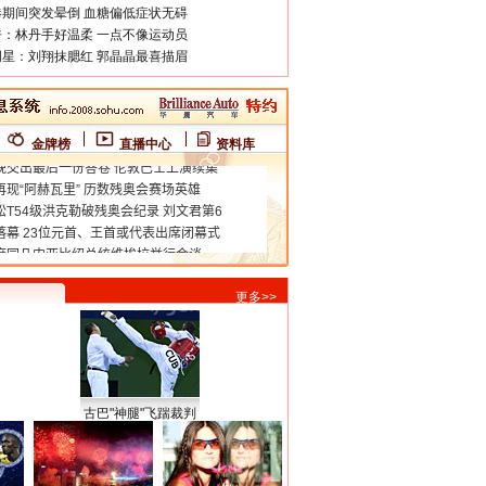
期间突发晕倒 血糖偏低症状无碍
：林丹手好温柔 一点不像运动员
星：刘翔抹腮红 郭晶晶最喜描眉
金牌榜
直播中心
资料库
更多>>
古巴"神腿"飞踹裁判