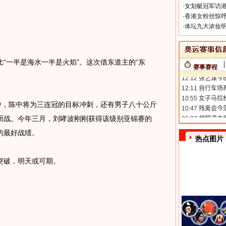
。
·
女划艇冠军访港
·
香港女粉丝惊呼
·
体坛九大浓妆明
一半是海水一半是火焰”。这次借东道主的“东
赛事赛程
。
，陈中将为三连冠的目标冲刺，还有男子八十公斤
而战。今年三月，刘哮波刚刚获得该级别亚锦赛的
的最好战绩。
热点图片
破，明天或可期。