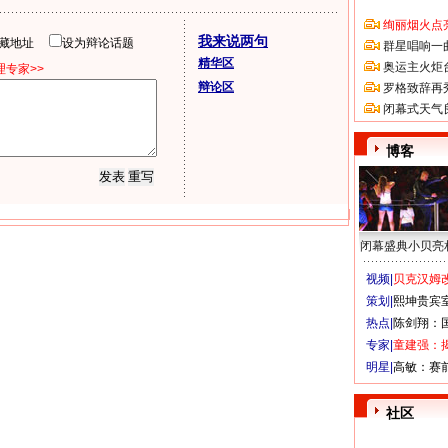
绚丽烟火点
我来说两句
隐藏地址
设为辩论话题
群星唱响一
精华区
奥运主火炬
专家>>
辩论区
罗格致辞再
闭幕式天气
博客
闭幕盛典小贝亮
视频|
贝克汉姆改
策划|
熙坤贵宾
热点|
陈剑翔：
专家|
童建强：
明星|
高敏：赛
社区