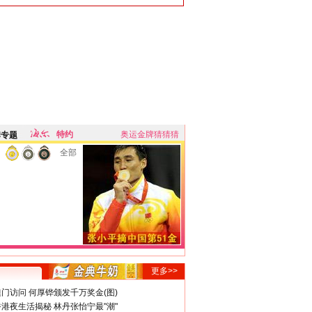
特约
奥运金牌猜猜猜
牌专题
全部
更多>>
门访问 何厚铧颁发千万奖金(图)
港夜生活揭秘 林丹张怡宁最"潮"