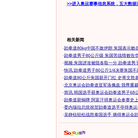
>>进入奥运赛事信息系统，五大数据
相关新闻
·
跆拳道80kg中国不敌伊朗 朱国表示败在急
·
跆拳道男子80公斤级 朱国苦战惜败告负无
·
视频:朱国进攻被阻各取一分 跆拳道男子
·
快讯:跆拳道男子80公斤1/4决赛朱国
·
跆拳道80公斤朱国获开门红 史蒂文胜老对
·
北京奥运会跆拳道亚军洛佩兹:我尊重裁判
·
简讯:韩国选手获奥运会跆拳道男子68公斤
·
跆拳道获铜牌 阿富汗得奥运会参赛史上首
·
委内瑞拉总统祝贺跆拳道选手夺得奥运
·
吴静钰轻松战胜泰国选手 摘得奥运会跆拳