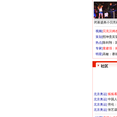
闭幕盛典小贝亮
视频|
贝克汉姆改
策划|
熙坤贵宾
热点|
陈剑翔：
专家|
童建强：
明星|
高敏：赛
社区
北京奥运
|
狐狐
北京奥运
|
中国
北京奥运
|
劳伦
北京奥运
|
张艺