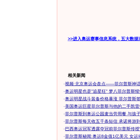
>>进入奥运赛事信息系统，五大数据
相关新闻
·
视频:北京奥运会盘点——菲尔普斯神
·
奥运明星也是"追星狂" 梦八菲尔普斯
·
奥运明星战斗装备价格暴涨 菲尔普斯签名
·
美国奥运巨星菲尔普斯与他的二手凯雷
·
菲尔普斯到奥运公园麦当劳用餐 与孩
·
菲尔普斯每天收五千条短信 承诺将游到伦
·
巴西奥运冠军透露夺冠前菲尔普斯传授"
·
菲尔普斯秘闻:奥运8金值1亿美元 女运