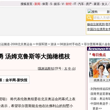
搜狐首页
-
新闻
-
体育
-
S
-
娱乐
-
V
-
财经
-
IT
-
汽车
-
房产
-
家居
-
女人
-
新
杨佳注射死刑
郎
中国21位漂亮女
奥运频道-2008北京奥运会
>
中国军团
>
游泳
>
08游泳对手动态
>
菲尔普斯单届八金
每日焦点
勇 汤姆克鲁斯等大抛橄榄枝
[
我来说两句
] [字号：
大
中
小
]
源：金羊网-新快报
残奥圣火上
·
刘翔伤情追踪
·
国青男篮罢赛被
贤聪） 将代表伦敦奥组委在北京奥运会闭幕式上表
·
日媒：奥运有
·
中国特奥选手
经表示，希望菲尔普斯能去他在比佛利山的别墅小
更多>>