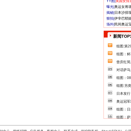
YY图|
美国女排
曝光|
奥运女将
揭秘|
日本沙排
狠拍|
伊辛巴耶
场外|
民间奥运
新闻TOP
组图:第
组图：鲜
曾庆红简
对话萨马
组图：0
组图:另
日本发行
奥运冠军
组图：日
组图：萨