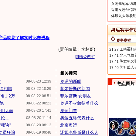
·
女划艇冠军访港
·
香港女粉丝惊呼
·
体坛九大浓妆明
产品助您了解实时比赛进程
赛事赛程
(责任编辑：李林蔚)
[
我来说两句
]
相关搜索
话
奥运的新闻
08-08-23 12:39
热点图片
惺惺相惜
菲尔普斯的新闻
08-08-22 10:29
1.2万
菲尔普斯 女朋友
08-08-22 08:51
德
奥运圣火象征着什么
08-08-22 08:23
子们见面
奥运门票
08-08-20 17:41
...
奥运五环代表什么
08-08-20 11:14
秘诀"
北京奥运
08-08-20 08:12
动员狂追
汤姆克鲁斯是什么人
08-08-19 09:48