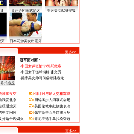
运汇
奥运会闭幕式焰火
奥运美女献身搜狐
熄灭
日本花游美女出意外
更多>>
冠军面对面：
·
中国女乒张怡宁/郭跃做客
·
中国女子链球铜牌 张文秀
·
蹦床美女帅哥何雯娜陆春龙
闭幕式盛况
亮璀璨夜空
倒计时与焰火交相辉映
曲我爱北京
胡锦涛步入闭幕式会场
台缓缓熄灭
英国伦敦奉献接旗表演
秀中文问候
张宁高举五星红旗入场
良好适合观烟火
肯尼亚选手马拉松夺冠
更多>>