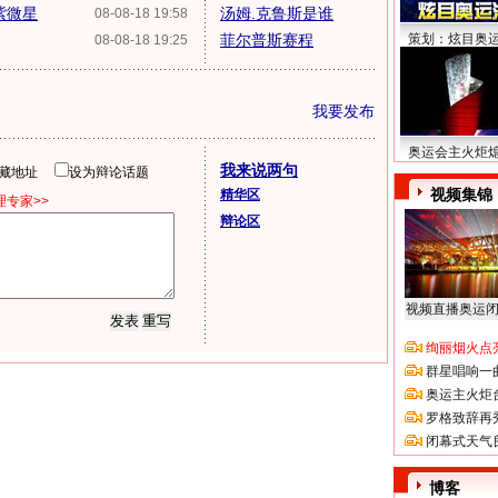
紫微星
汤姆.克鲁斯是谁
08-08-18 19:58
菲尔普斯赛程
策划：炫目奥
08-08-18 19:25
我要发布
奥运会主火炬
我来说两句
隐藏地址
设为辩论话题
视频集锦
精华区
专家>>
辩论区
视频直播奥运
绚丽烟火点
群星唱响一
奥运主火炬
罗格致辞再
闭幕式天气
博客