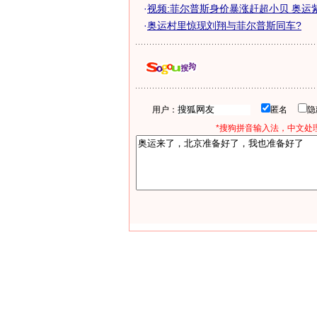
·
视频:菲尔普斯身价暴涨赶超小贝 奥运
·
奥运村里惊现刘翔与菲尔普斯同车?
用户：
匿名
*搜狗拼音输入法，中文处理