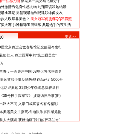
第一性感尤物
泳坛第一美女与飞鱼分手
场外激情秀化身性感尤物
刘翔应该和她结婚
现场比基尼
男篮现场拍到易建联绯闻女友
娃步入政坛靠美色？
美女冠军何雯娜QQ私聊照
宝贝大赛
沙滩排球宝贝训练
奥运选手的夜生活
10
更多>>
29届北京奥运会竞赛场馆纪念邮票今发行
花如佳人 奥运冠军中的“第二眼美女”
历
兰奇：一直关注中国 08奥运将名垂青史
8奥运笑脸征集反响热烈 作品已近5000件
类运动迎奥运 31脚少年劲跑总决赛举行
《35号投手温家宝》 披露访日故事(图)
出路大不同 入豪门成富翁各有各精彩
本奥运美女主播亮相 电眼朱唇性感尤物
翁人大演讲 获赠油画"我们的萨马兰奇"