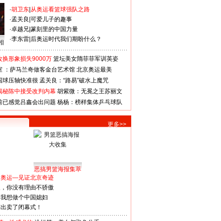
·
胡卫东
|
从奥运看篮球强队之路
·
孟关良
|
可爱儿子的趣事
·
卓越兄
|
篆刻里的中国力量
·
李东雷
|
后奥运时代我们期盼什么？
相
换形象损失9000万
篮坛美女隋菲菲军训英姿
室 ：萨马兰奇做客金台艺术馆
北京奥运最美
国球压轴快准很
孟关良：“路易”破水上魔咒
揭秘陈中接受改判内幕
胡紫微：无冕之王苏丽文
前已感觉吕鑫会出问题
杨杨：榜样集体乒乓球队
更多>>
恶搞男篮海报集萃
看奥运—见证北京奇迹
人，你没有理由不骄傲
：我想做个中国媳妇
谋出卖了闭幕式！