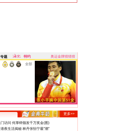
特约
奥运金牌猜猜猜
牌专题
全部
更多>>
门访问 何厚铧颁发千万奖金(图)
港夜生活揭秘 林丹张怡宁最"潮"