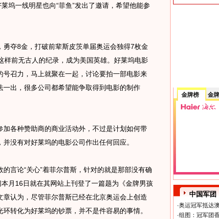
好莱坞一线明星也向“菲鱼”发出了邀请，希望他能参
夺8金，打破前辈斯皮茨单届奥运会独得7枚金
牌这样前无古人的纪录，成为美国英雄。好莱坞电影
的号召力，马上就聚在一起，讨论要拍一部电影来
法一出，很多公司都希望能争取得到电影的制作
金牌榜
金
加各种赞助商的商业活动外，不过是计划如何带
，并没有对好莱坞的电影公司作出任何回应。
言论“关心”着菲尔普斯，针对的就是那部没有确
闻本月16日就在其网站上刊登了一篇题为《金牌男孩
中国军团
文章认为，尽管菲尔普斯已经在北京奥运会上创造
·
奥运冠军抵达澳
光环转化为好莱坞的钞票，并不是件容易的事情。
·
组图：冠军团香