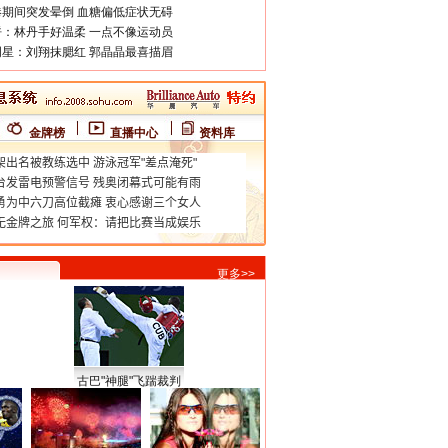
期间突发晕倒 血糖偏低症状无碍
：林丹手好温柔 一点不像运动员
星：刘翔抹腮红 郭晶晶最喜描眉
金牌榜
直播中心
资料库
更多>>
古巴"神腿"飞踹裁判